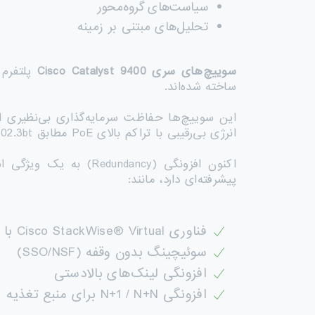
سیاست‌های گروه‌محور
تحلیل‌های مبتنی بر زمینه
سوییچ‌های سری
Cisco Catalyst 9400
ساخته شده‌اند.
این سوییچ‌ها حفاظت سرمایه‌گذاری بی‌نظیری ا
انرژی بی‌رقیبی با تراکم بالای PoE مطابق IEEE 802.3bt (۶۰ وات و ۹۰ وات) دارد.
پیشرفته‌ای دارد، مانند:
فناوری Cisco StackWise® Virtual با قابلیت ارتقای نرم‌افزاری در حین سرویس (ISSU)
سوئیچینگ بدون وقفه (SSO/NSF)
افزونگی لینک‌های بالادستی
افزونگی N+1 / N+N برای منبع تغذیه