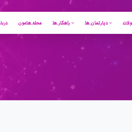
لات
دپارتمان ها
راهکار ها
مجله هامون
دربار