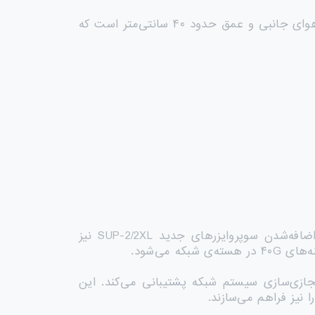
این پلتفرم برای سازمان‌ها بهینه‌سازی شده است و دارای طراحی خلاقانه سینی فن دوگانه‌ی قابل‌تعویض، گردش هوای جانبی و عمق حدود ۴۰ سانتی‌متر است که
وجود پورت‌های فیبر ۱/۱۰G امکان تجمیع سوییچ‌های دسترسی کوچک با فرم‌فاکتور ثابت را فراهم می‌کند. اضافه‌شدن سوپروایزرهای جدید SUP-2/2XL نیز
که می‌شود.
نین از قابلیت‌های مسیریابی پیشرفته، سرویس‌های زیرساختی، توانمندی‌های SD-Access و مجازی‌سازی سیستم شبکه پشتیبانی می‌کند. این
 نیز فراهم می‌سازند.