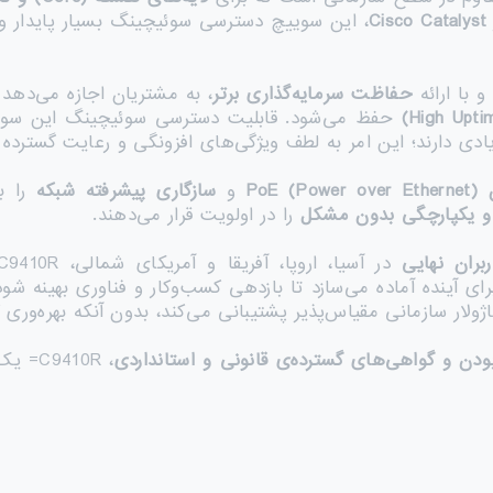
Cisco Catal
، این سوییچ دسترسی سوئیچینگ بسیار پایدار و
 با ارائه
حفاظت سرمایه‌گذاری برتر
، به مشتریان اجازه می‌دهد 
حفظ می‌شود. قابلیت دسترسی سوئیچینگ این سویی
ی دارند؛ این امر به لطف ویژگی‌های افزونگی و رعایت گسترده 
PoE (Power over Ethernet)
و
سازگاری پیشرفته شبکه
را بر
 و یکپارچگی بدون مشکل
را در اولویت قرار می‌دهند.
بران نهایی
در آسیا، اروپا، آفریقا و آمریکای شمالی، C9410R= تجربه معتبر
رای آینده آماده می‌سازد تا بازدهی کسب‌وکار و فناوری بهینه 
ژولار سازمانی مقیاس‌پذیر پشتیبانی می‌کند، بدون آنکه بهره‌وری
دن و گواهی‌های گسترده‌ی قانونی و استانداردی
، C9410R= یک