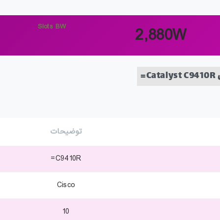
Slots BW
2,880W
=
توضیحات
C9410R=
Cisco
10