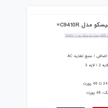
 مدل C9410R=
کاتالیست سیسکو سری 9400
ضافی / منبع تغذیه AC
ایه 3
 پورت