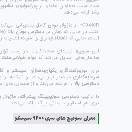
شده است. به‌عنوان عضوی از
پورتفولیوی مشهور
yst
رشد ارائه می‌دهد.
C9410R= از
ماژولار بودن کامل
پشتیبانی می‌کند و
کنند، در حالی که
زمان در دسترس بودن بالا
(High Uptime)
است، جایی که
انعطاف‌پذیری و امنیت
اهمیت زیاد
این سوییچ نیازهای سخت‌گیرانه در زمینه
توان
سازمان‌هایی تبدیل می‌کند که
دوام طولانی‌مدت
برای
توزیع‌کنندگان، یکپارچه‌سازان سیستم و کار
سرمایه‌گذاری
در صدر قرار می‌دهد و شبکه‌ها را ب
دسترسی بالا
را فراهم می‌کند و از معماری‌های ما
با ترکیب
دسترسی سوئیچینگ پیشرفته، ماژولار بو
برای هر استقرار سازمانی بزرگ ارائه می‌دهد.
معرفی سوئیچ های سری ۹۴۰۰ سیسکو