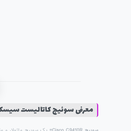
معرفی سوئیچ کاتالیست سیسکو مدل t C9410R
سوییچ
Cisco C9410R=
یک سوییچ ماژولار و مق