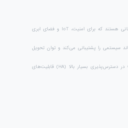
پلتفرم ماژولار پیشرو برای دسترسی، توزیع و هسته‌ی شبکه‌های سازمانی هستند که برای امنیت، IoT و فضای ابری
اند سیستمی را پشتیبانی می‌کند و توان تحویل
اکنون افزونگی (Redundancy) به یک ویژگی استاندارد در کل این خانواده تبدیل شده است. Catalyst 9400 در دسترس‌پذیری بسیار بالا (HA) قابلیت‌های