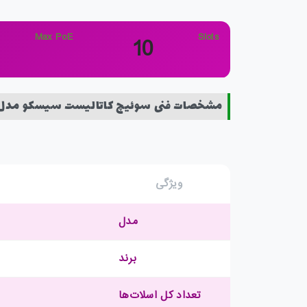
Max PoE
Slots
10
مشخصات فنی سوئیچ کاتالیست سیسکو مدل Catalyst C9410R
ویژگی
مدل
برند
تعداد کل اسلات‌ها