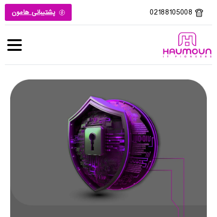
02188105008
پشتیبانی هامون