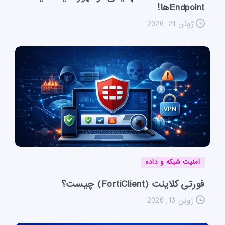
Endpointها!
ژوئن 21, 2026
امنیت شبکه و داده
فورتی کلاینت (FortiClient) چیست؟
ژوئن 13, 2026