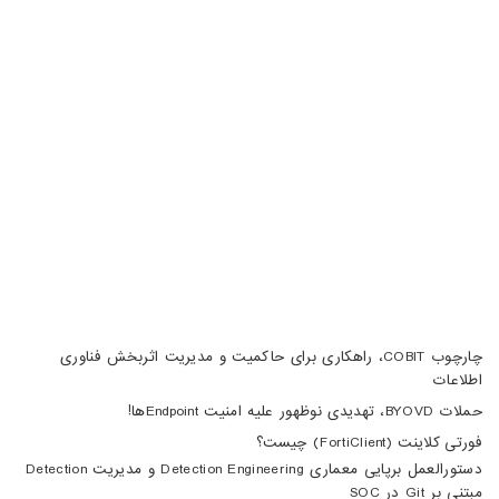
خیابان هفتم، پلاک 32، طبقه سوم
تبریز، آبرسان، فلکه دانشگاه، برج بلور، طبقه 5، واحد A
02188105008
04133370010
info@haumoun.com
چارچوب COBIT، راهکاری برای حاکمیت و مدیریت اثربخش فناوری
اطلاعات
حملات BYOVD، تهدیدی نوظهور علیه امنیت Endpointها!
فورتی کلاینت (FortiClient) چیست؟
دستورالعمل برپایی معماری Detection Engineering و مدیریت Detection
مبتنی بر Git در SOC