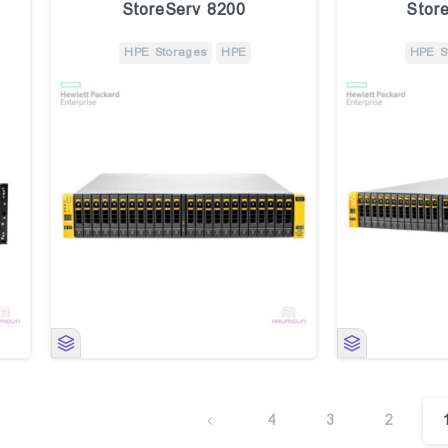
StoreServ 8200
Stor
HPE Storages
HPE
HPE S
4
3
2