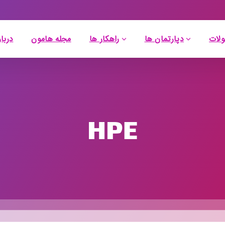
لات
دپارتمان ها
راهکار ها
مجله هامون
دربار
HPE