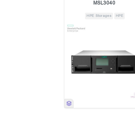
MSL3040
HPE Storages
HPE