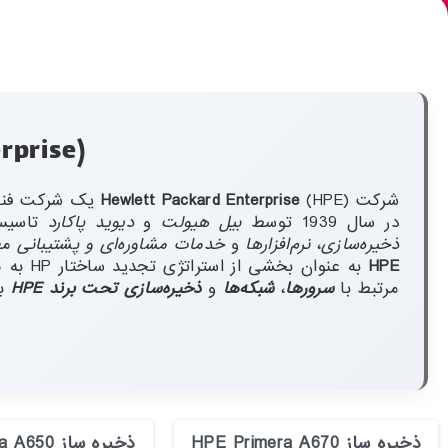
(HPE (Hewlett Packard Enterprise
شرکت
(HPE) یک شرکت فناوری اطلاعات چندملیتی آمریکایی است، این شرکت
Hewlett Packard Enterprise
در سال 1939 توسط
بیل هیولت
و
دیوید پاکارد
تاسیس
ذخیره‌سازی
،
نرم‌افزارها
و
خدمات مشاوره‌ای و پشتیبانی
مع
HPE
به عنو
مرتبط با
سرورها
،
شبکه‌ها
و
ذخیره‌سازی تحت برند HPE
به
ذخیره ساز HPE Primera A670
ذخیره ساز HPE Primera A650