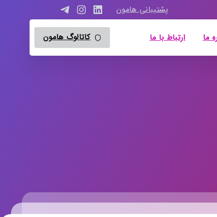
پشتیبانی هامون
کاتالوگ هامون
ه ما
ارتباط با ما