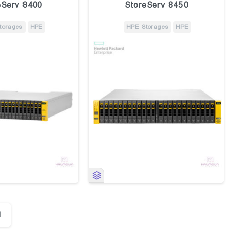
eServ 8400
StoreServ 8450
torages
HPE
HPE Storages
HPE
1