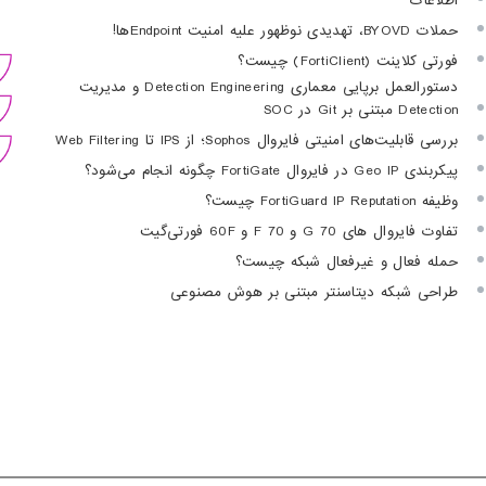
اطلاعات
حملات BYOVD، تهدیدی نوظهور علیه امنیت Endpointها!
فورتی کلاینت (FortiClient) چیست؟
دستورالعمل برپایی معماری Detection Engineering و مدیریت
Detection مبتنی بر Git در SOC
بررسی قابلیت‌های امنیتی فایروال Sophos؛ از IPS تا Web Filtering
پیکربندی Geo IP در فایروال FortiGate چگونه انجام می‌شود؟
وظیفه FortiGuard IP Reputation چیست؟
تفاوت فایروال های 70 G و 70 F و 60F فورتی‌گیت
حمله فعال و غیرفعال شبکه چیست؟
طراحی شبکه دیتاسنتر مبتنی بر هوش مصنوعی