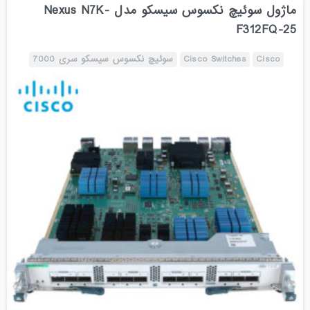
ماژول سوئیچ نکسوس سیسکو مدل Nexus N7K-
F312FQ-25
Cisco
Cisco Switches
سوئیچ نکسوس سیسکو سری 7000