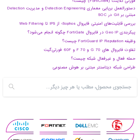
فورتی کلاینت (FortiClient) چیست؟
دستورالعمل برپایی معماری Detection Engineering و مدیریت Detection
مبتنی بر Git در SOC
بررسی قابلیت‌های امنیتی فایروال Sophos؛ از IPS تا Web Filtering
پیکربندی Geo IP در فایروال FortiGate چگونه انجام می‌شود؟
وظیفه FortiGuard IP Reputation چیست؟
تفاوت فایروال های 70 G و 70 F و 60F فورتی‌گیت
حمله فعال و غیرفعال شبکه چیست؟
طراحی شبکه دیتاسنتر مبتنی بر هوش مصنوعی