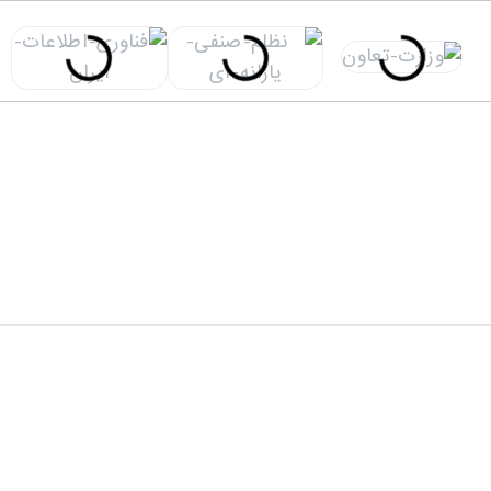
دفتر مرکزی: تهران، خیابان شهید سید حسن نصرالله(وزرا)،
خیابان 20، کوچه گلپر، پلاک 15، ساختمان هامون