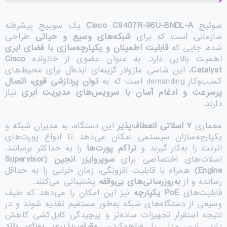
سوئیچ
Cisco C9407R-96U-BNDL-A
یک سوییچ پیشرفته
سازمانی است که برای
شبکه‌های وسیع و حیاتی
طراحی
شده، جایی که
قابلیت اطمینان و یکپارچه‌سازی با فضای ابری
اهمیت بالایی دارد. به عنوان عضوی از خانواده
Cisco
Catalyst
، این شاسی ماژولار گزینه‌ای ایده‌آل برای محیط‌های
کسب‌وکار demanding است که به
توان پردازشی قوی، اتصال
پرسرعت و ادغام آسان با سرویس‌های مدیریت ابری
نیاز
دارند.
معماری
۷
اسلاتی انعطاف‌پذیر
این دستگاه، به مدیران شبکه و
یکپارچه‌سازان سیستمی امکان می‌دهد تا انواع پورت‌های
اترنت را به‌کار گیرند و
تراکم پورت‌ها
را به حداکثر برسانند.
اسلات‌های اختصاصی برای
سوپروایزر انجین
(Supervisor
Engine)
همراه با قابلیت افزونگی، زمان خرابی را به حداقل
رسانده و از
به‌روزرسانی‌های بی‌وقفه
پشتیبانی می‌کنند.
قابلیت‌های
PoE یکپارچه
نیز این امکان را می‌دهد که طیف
وسیعی از دستگاه‌های شبکه به‌طور مستقیم تغذیه شوند و در
نتیجه استقرار تجهیزات ساده‌تر و پیچیدگی کابل‌کشی کاهش
یابد. این مدل با فراهم‌کردن
مقیاس‌پذیری پهنای باند