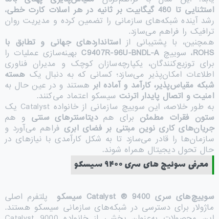
استثنایی تا 480 گیگابیت بر ثانیه در هر اسلات کارت خطی
،
رشد آینده شبکه‌های سازمانی را تضمین کرده و مدیریت روان
ترافیک را فراهم می‌سازد.
همچنین، با پشتیبانی از
استانداردهای جهانی و ت
طابق با
ROHS
، سوییچ
C9407R-96U-BNDL-A
بهینه‌سازی عملیات را
برای توزیع‌کنندگان، یکپارچه‌سازان کوچک و مدیران فناوری
اطلاعات امکان‌پذیر می‌سازد؛ کسانی که به دنبال یک
هسته
شبکه مقیاس‌پذیر، کارآمد و آماده ابر
هستند و در عین حال به
امنیت و اتصال پایدار اترنت
سیسکو اعتماد می‌کنند.
به طور خلاصه، این سوییچ سازمانی از خانواده Catalyst یک
ستون فقرات مطمئن
برای هم
دیتاسنترهای سنتی
و هم
جریان‌های کاری نوین مبتنی بر فضای ابری
فراهم می‌آورد و
سازمان‌ها را قادر می‌سازد تا به شکل کارآمدی با نیازهای در
حال تحول دیجیتال همراه شوند.
معرفی سوئیچ های سری ۹۴۰۰ سیسکو
سوییچ‌های سری
Catalyst ® 9400
سیسکو
پلتفرم اصلی
ماژولار برای دسترسی در شبکه‌های سازمانی سیسکو هستند.
این محصولات به‌عنوان بخشی از خانواده Catalyst 9000