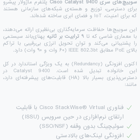
سوییچ‌های سری
Cisco Catalyst 9400
پلتفرم ماژولار پیشرو
برای دسترسی، توزیع و هسته‌ی شبکه‌های سازمانی هستند
که برای امنیت، IoT و فضای ابری ساخته شده‌اند.
این سوییچ‌ها حفاظت سرمایه‌گذاری بی‌نظیری ارائه می‌دهند،
با معماری شاسی که تا
۹
ترابیت بر ثانیه
پهنای‌باند سیستمی
را پشتیبانی می‌کند و توان تحویل انرژی بی‌رقیبی با تراکم
بالای PoE مطابق IEEE 802.3bt (۶۰ وات و ۹۰ وات) دارد.
اکنون افزونگی (Redundancy) به یک ویژگی استاندارد در کل
این خانواده تبدیل شده است. Catalyst 9400 در
دسترس‌پذیری بسیار بالا (HA) قابلیت‌های پیشرفته‌ای دارد،
مانند:
فناوری Cisco StackWise® Virtual با قابلیت
ارتقای نرم‌افزاری در حین سرویس (ISSU)
سوئیچینگ بدون وقفه (SSO/NSF)
افزونگی لینک‌های بالادستی