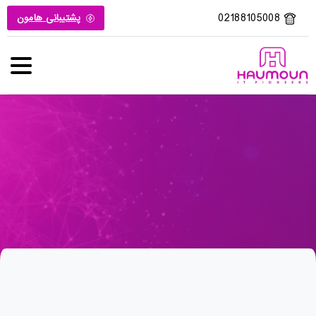
02188105008
پشتیبانی هامون