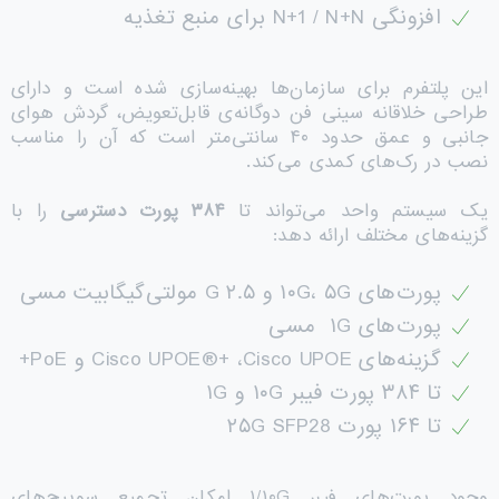
افزونگی N+1 / N+N برای منبع تغذیه
این پلتفرم برای سازمان‌ها بهینه‌سازی شده است و دارای
طراحی خلاقانه سینی فن دوگانه‌ی قابل‌تعویض، گردش هوای
جانبی و عمق حدود ۴۰ سانتی‌متر است که آن را مناسب
نصب در رک‌های کمدی می‌کند.
یک سیستم واحد می‌تواند تا
۳۸۴
پورت دسترسی
را با
گزینه‌های مختلف ارائه دهد:
پورت‌های ۱۰G، ۵G و ۲.۵ G مولتی‌گیگابیت مسی
پورت‌های ۱G مسی
گزینه‌های Cisco UPOE®+ ،Cisco UPOE و PoE+
تا ۳۸۴ پورت فیبر ۱۰G و ۱G
تا ۱۶۴ پورت ۲۵G SFP28
وجود پورت‌های فیبر ۱/۱۰G امکان تجمیع سوییچ‌های