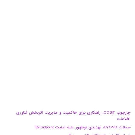
دفتر پشتیبان: تهران، خیابان شهید سید حسن نصرالله(وزرا)،
خیابان هفتم، پلاک 32، طبقه سوم
تبریز، آبرسان، فلکه دانشگاه، برج بلور، طبقه 5، واحد A
02188105008
04133370010
info@haumoun.com
چارچوب COBIT، راهکاری برای حاکمیت و مدیریت اثربخش فناوری
اطلاعات
حملات BYOVD، تهدیدی نوظهور علیه امنیت Endpointها!