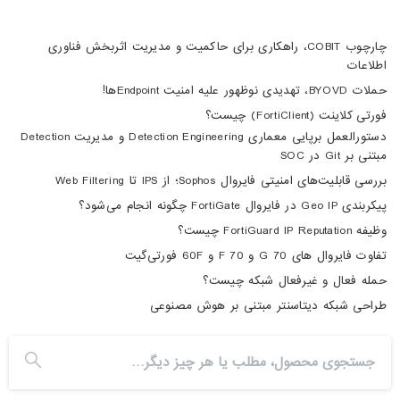
چارچوب COBIT، راهکاری برای حاکمیت و مدیریت اثربخش فناوری
اطلاعات
حملات BYOVD، تهدیدی نوظهور علیه امنیت Endpointها!
فورتی کلاینت (FortiClient) چیست؟
دستورالعمل برپایی معماری Detection Engineering و مدیریت Detection
مبتنی بر Git در SOC
بررسی قابلیت‌های امنیتی فایروال Sophos؛ از IPS تا Web Filtering
پیکربندی Geo IP در فایروال FortiGate چگونه انجام می‌شود؟
وظیفه FortiGuard IP Reputation چیست؟
تفاوت فایروال های 70 G و 70 F و 60F فورتی‌گیت
حمله فعال و غیرفعال شبکه چیست؟
طراحی شبکه دیتاسنتر مبتنی بر هوش مصنوعی