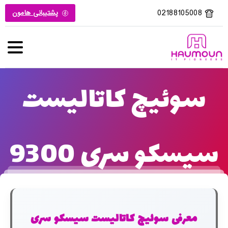
02188105008
پشتیبانی هامون
سوئیچ کاتالیست
سیسکو سری 9300
معرفی سوئیچ کاتالیست سیسکو سری