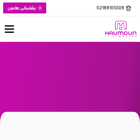
02188105008
پشتیبانی هامون