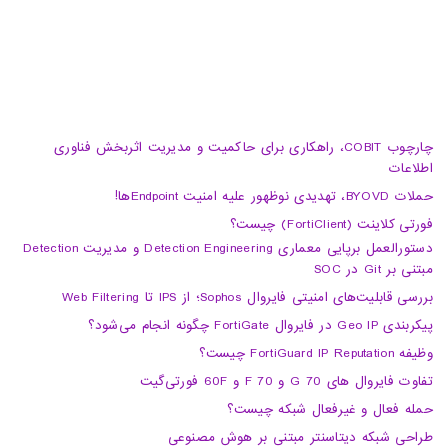
چارچوب COBIT، راهکاری برای حاکمیت و مدیریت اثربخش فناوری
اطلاعات
حملات BYOVD، تهدیدی نوظهور علیه امنیت Endpointها!
فورتی کلاینت (FortiClient) چیست؟
دستورالعمل برپایی معماری Detection Engineering و مدیریت Detection
مبتنی بر Git در SOC
بررسی قابلیت‌های امنیتی فایروال Sophos؛ از IPS تا Web Filtering
پیکربندی Geo IP در فایروال FortiGate چگونه انجام می‌شود؟
وظیفه FortiGuard IP Reputation چیست؟
تفاوت فایروال های 70 G و 70 F و 60F فورتی‌گیت
حمله فعال و غیرفعال شبکه چیست؟
طراحی شبکه دیتاسنتر مبتنی بر هوش مصنوعی