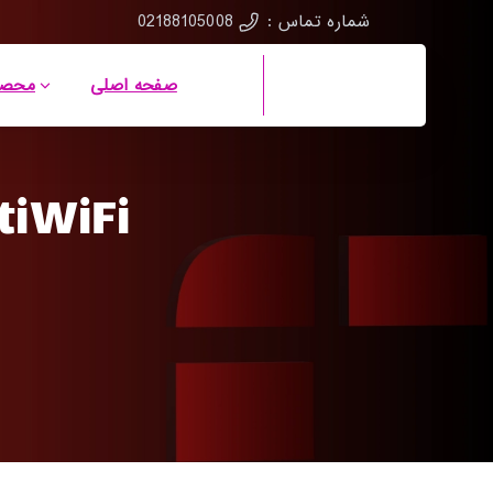
02188105008
شماره تماس :
صفحه اصلی
محصو
tiWiFi