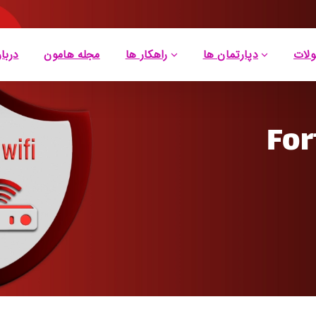
لات
دپارتمان ها
راهکار ها
مجله هامون
دربار
For