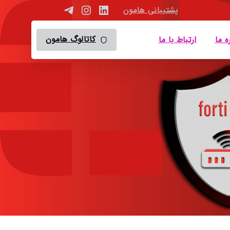
پشتیبانی هامون
کاتالوگ هامون
ه ما
ارتباط با ما