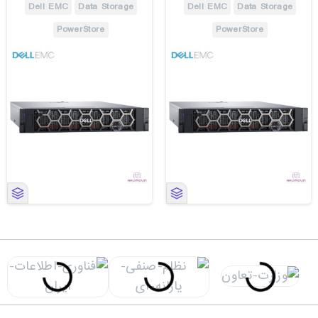
Dell EMC
Data Storage
Dell EMC
Data Storage
PowerStore
PowerStore