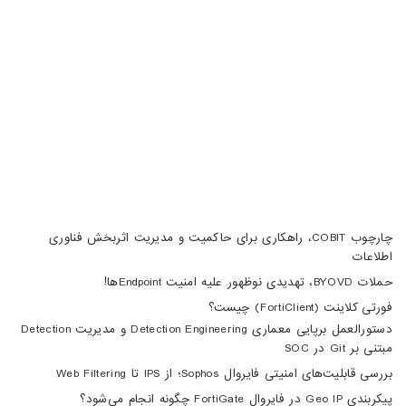
02188105008
04133370010
info@haumoun.com
چارچوب COBIT، راهکاری برای حاکمیت و مدیریت اثربخش فناوری
اطلاعات
حملات BYOVD، تهدیدی نوظهور علیه امنیت Endpointها!
فورتی کلاینت (FortiClient) چیست؟
دستورالعمل برپایی معماری Detection Engineering و مدیریت Detection
مبتنی بر Git در SOC
بررسی قابلیت‌های امنیتی فایروال Sophos؛ از IPS تا Web Filtering
پیکربندی Geo IP در فایروال FortiGate چگونه انجام می‌شود؟