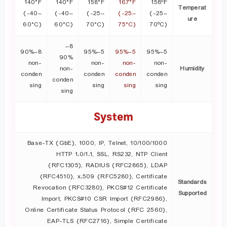
140°F
140°F
158°F
167°F
158ºF
Temperat
(-40–
(-40–
(-25–
(-25–
(-25–
ure
60°C)
60°C)
70°C)
75°C)
70ºC)
8–
8–90%
5–95%
5–95%
5–95%
90%
non-
non-
non-
non-
non-
Humidity
conden
conden
conden
conden
conden
sing
sing
sing
sing
sing
System
10/100/1000 Base-TX (GbE), 1000, IP, Telnet,
HTTP 1.0/1.1, SSL, RS232, NTP Client
(RFC1305), RADIUS (RFC2865), LDAP
(RFC4510), x.509 (RFC5280), Certificate
Standards
Revocation (RFC3280), PKCS#12 Certificate
Supported
Import, PKCS#10 CSR Import (RFC2986),
Online Certificate Status Protocol (RFC 2560),
EAP-TLS (RFC2716), Simple Certificate