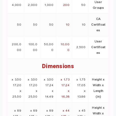
User
4,000
2,000
1,000
200
50
Groups
CA
50
50
50
10
10
Certificat
es
User
200,0
100,0
50,00
10,00
2,500
Certificat
00
00
0
0
es
Dimensions
3.50 x
3.50 x
3.50 x
1.73 x
1.75 x
Height x
17.20
17.20
17.24
17.24
17.05
Width x
x
x
x
x
x
Length
25.50
25.50
14.49
16.38
13.86
(in)
Height x
89 x
89 x
89 x
44 x
45 x
Width x