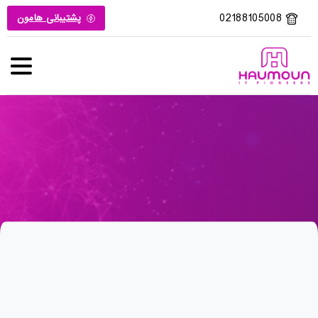
02188105008
پشتیبانی هامون