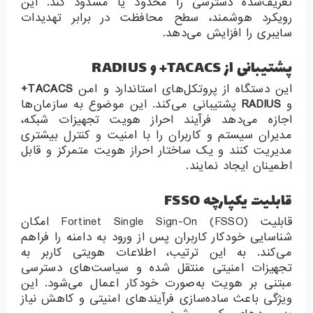
تعریف‌شده دسترسی را محدود یا مسدود کند. این
رویکرد هوشمند، سطح محافظت در برابر تهدیدات
سایبری را افزایش می‌دهد.
پشتیبانی از TACACS+ و RADIUS
این دستگاه از پروتکل‌های استاندارد و امن
TACACS+
و
RADIUS
پشتیبانی می‌کند. این موضوع به سازمان‌ها
اجازه می‌دهد فرآیند احراز هویت تجهیزات شبکه،
مدیران سیستم و کاربران را با امنیت و کنترل بیشتری
مدیریت کنند و یک ساختار احراز هویت متمرکز و قابل
اطمینان ایجاد نمایند.
قابلیت یکپارچه FSSO
قابلیت Fortinet Single Sign-On (FSSO) امکان
شناسایی خودکار کاربران پس از ورود به دامنه را فراهم
می‌کند. به این ترتیب، اطلاعات هویتی کاربر به
تجهیزات امنیتی منتقل شده و سیاست‌های دسترسی
مبتنی بر هویت به‌صورت خودکار اعمال می‌شود. این
ویژگی باعث ساده‌سازی فرآیندهای امنیتی و کاهش نیاز