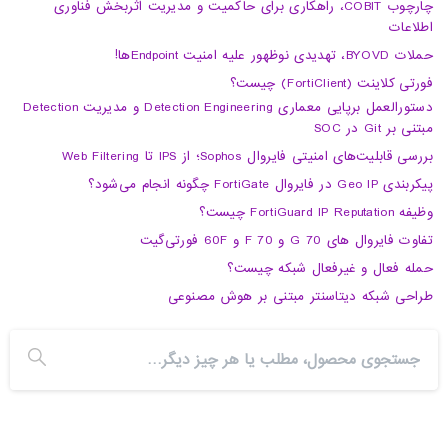
چارچوب COBIT، راهکاری برای حاکمیت و مدیریت اثربخش فناوری
اطلاعات
حملات BYOVD، تهدیدی نوظهور علیه امنیت Endpointها!
فورتی کلاینت (FortiClient) چیست؟
دستورالعمل برپایی معماری Detection Engineering و مدیریت Detection
مبتنی بر Git در SOC
بررسی قابلیت‌های امنیتی فایروال Sophos؛ از IPS تا Web Filtering
پیکربندی Geo IP در فایروال FortiGate چگونه انجام می‌شود؟
وظیفه FortiGuard IP Reputation چیست؟
تفاوت فایروال های 70 G و 70 F و 60F فورتی‌گیت
حمله فعال و غیرفعال شبکه چیست؟
طراحی شبکه دیتاسنتر مبتنی بر هوش مصنوعی