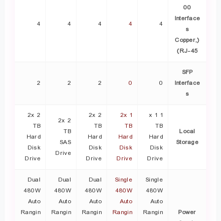
00
Interface
4
4
4
4
4
s
(Copper,
RJ-45)
SFP
2
2
2
0
0
Interface
s
2x 2
2x 2
2x 1
1 x 1
2x 2
TB
TB
TB
TB
TB
Local
Hard
Hard
Hard
Hard
SAS
Storage
Disk
Disk
Disk
Disk
Drive
Drive
Drive
Drive
Drive
Dual
Dual
Dual
Single
Single
480W
480W
480W
480W
480W
Auto
Auto
Auto
Auto
Auto
Rangin
Rangin
Rangin
Rangin
Rangin
Power