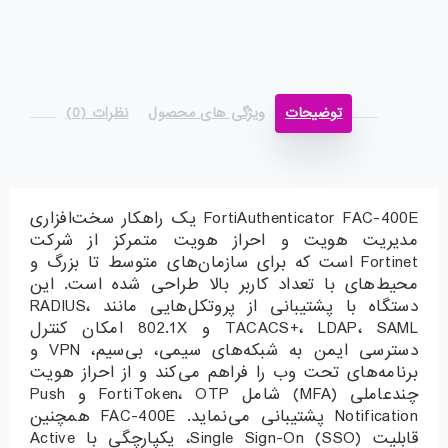
توضیحات
ویژگی های محصول
نظرات (0)
FortiAuthenticator FAC-400E یک راهکار سخت‌افزاری
مدیریت هویت و احراز هویت متمرکز از شرکت
Fortinet است که برای سازمان‌های متوسط تا بزرگ و
محیط‌های با تعداد کاربر بالا طراحی شده است. این
دستگاه با پشتیبانی از پروتکل‌هایی مانند RADIUS،
TACACS+، LDAP، SAML و 802.1X امکان کنترل
دسترسی ایمن به شبکه‌های سیمی، بی‌سیم، VPN و
برنامه‌های تحت وب را فراهم می‌کند و از احراز هویت
چندعاملی (MFA) شامل FortiToken، OTP و Push
Notification پشتیبانی می‌نماید. FAC-400E همچنین
قابلیت Single Sign-On (SSO)، یکپارچگی با Active