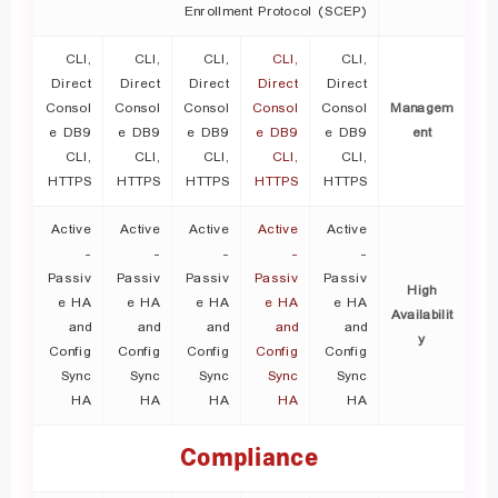
Enrollment Protocol (SCEP)
CLI,
CLI,
CLI,
CLI,
CLI,
Direct
Direct
Direct
Direct
Direct
Consol
Consol
Consol
Consol
Consol
Managem
e DB9
e DB9
e DB9
e DB9
e DB9
ent
CLI,
CLI,
CLI,
CLI,
CLI,
HTTPS
HTTPS
HTTPS
HTTPS
HTTPS
Active
Active
Active
Active
Active
-
-
-
-
-
Passiv
Passiv
Passiv
Passiv
Passiv
High
e HA
e HA
e HA
e HA
e HA
Availabilit
and
and
and
and
and
y
Config
Config
Config
Config
Config
Sync
Sync
Sync
Sync
Sync
HA
HA
HA
HA
HA
Compliance