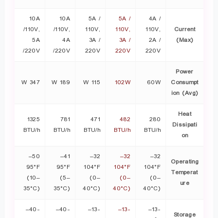
10A
10A
5A /
5A /
4A /
/110V,
/110V,
110V,
110V,
110V,
Current
5A
4A
3A /
3A /
2A /
(Max)
/220V
/220V
220V
220V
220V
Power
347 W
189 W
115 W
102W
60W
Consumpt
ion (Avg)
Heat
1325
781
471
482
280
Dissipati
BTU/h
BTU/h
BTU/h
BTU/h
BTU/h
on
50–
41–
32–
32–
32–
Operating
95°F
95°F
104°F
104°F
104°F
Temperat
(10–
(5–
(0–
(0–
(0–
ure
35°C)
35°C)
40°C)
40°C)
40°C)
-40–
-40–
-13–
-13–
-13–
Storage