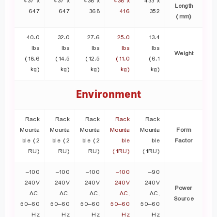
437 x
437 x
438 x
438 x
433 x
Length
647
647
368
416
352
(mm)
40.0
32.0
27.6
25.0
13.4
lbs
lbs
lbs
lbs
lbs
Weight
(18.6
(14.5
(12.5
(11.0
(6.1
kg)
kg)
kg)
kg)
kg)
Environment
Rack
Rack
Rack
Rack
Rack
Mounta
Mounta
Mounta
Mounta
Mounta
Form
ble (2
ble (2
ble (2
ble
ble
Factor
RU)
RU)
RU)
(1RU)
(1RU)
100–
100–
100–
100–
90–
240V
240V
240V
240V
240V
Power
AC,
AC,
AC,
AC,
AC,
Source
50–60
50–60
50–60
50–60
50–60
Hz
Hz
Hz
Hz
Hz