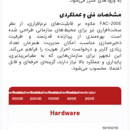
به ورودهای مکرر می‌شود.
مشخصات فنی و عملکردی
FAC-200E علاوه بر قابلیت‌های نرم‌افزاری، از نظر
سخت‌افزاری نیز برای محیط‌های سازمانی طراحی شده
است. بهره‌مندی از پردازنده قدرتمند و ظرفیت
ذخیره‌سازی مناسب، امکان مدیریت همزمان تعداد
زیادی کاربر و درخواست احراز هویت را فراهم می‌کند.
این تجهیز برای سازمان‌هایی که به مقیاس‌پذیری،
پایداری و عملکرد بالا نیاز دارند، گزینه‌ای حرفه‌ای و قابل
اعتماد محسوب می‌شود.
tiAuthenticator
FortiAuthenticator
FortiAuthenticator
FortiAuthenticator
FortiAuthenticator
3000E
2000E
1000D
400E
200E
Hardware
10/100/10