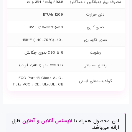
مصرف برق (میانگین / حداکثر)
293.8 وات / 354 وات
دفع حرارت
1209 BTU/h
دمای کاری
50–95°F (10–35°C)
دمای نگهداری
-40–158°F (-40–70°C)
رطوبت
8 تا 90٪ بدون چگالش
ارتفاع عملیاتی
تا 2250 متر (7,400 فوت)
FCC Part 15 Class A، C-
گواهینامه‌های ایمنی
Tick، VCCI، CE، UL/cUL، CB
این محصول همراه با
لایسنس آنلاین و آفلاین
قابل
ارائه می‌باشد.