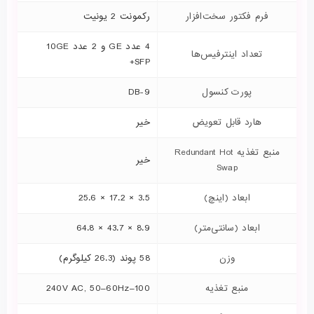
فرم فکتور سخت‌افزار
رکمونت 2 یونیت
4 عدد GE و 2 عدد 10GE
تعداد اینترفیس‌ها
SFP+
پورت کنسول
DB-9
هارد قابل تعویض
خیر
منبع تغذیه Redundant Hot
خیر
Swap
ابعاد (اینچ)
3.5 × 17.2 × 25.6
ابعاد (سانتی‌متر)
8.9 × 43.7 × 64.8
وزن
58 پوند (26.3 کیلوگرم)
منبع تغذیه
100–240V AC, 50–60Hz