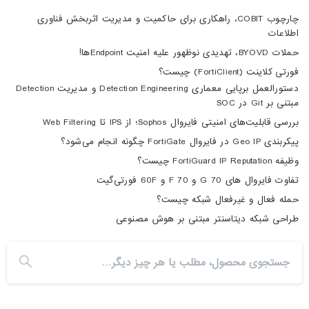
چارچوب COBIT، راهکاری برای حاکمیت و مدیریت اثربخش فناوری
اطلاعات
حملات BYOVD، تهدیدی نوظهور علیه امنیت Endpointها!
فورتی کلاینت (FortiClient) چیست؟
دستورالعمل برپایی معماری Detection Engineering و مدیریت Detection
مبتنی بر Git در SOC
بررسی قابلیت‌های امنیتی فایروال Sophos؛ از IPS تا Web Filtering
پیکربندی Geo IP در فایروال FortiGate چگونه انجام می‌شود؟
وظیفه FortiGuard IP Reputation چیست؟
تفاوت فایروال های 70 G و 70 F و 60F فورتی‌گیت
حمله فعال و غیرفعال شبکه چیست؟
طراحی شبکه دیتاسنتر مبتنی بر هوش مصنوعی