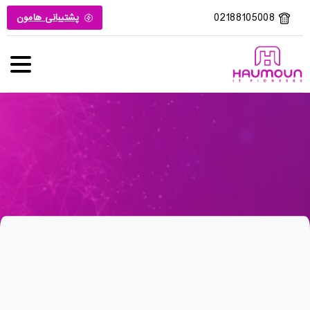
02188105008
پشتیبانی هامون