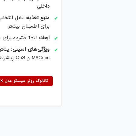
داخلی
منبع تغذیه:
برای اطمینان بیشتر
ابعاد:
1RU فشرده برای نصب در رک‌های استاندارد دیتاسنتر
ویژگی‌های امنیتی:
MACsec و QoS پیشرفته
کاتالوگ روتر سیسکو مدل C8300-2N2S-4T2X