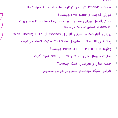
اطلاعات
حملات BYOVD، تهدیدی نوظهور علیه امنیت Endpointها!
فورتی کلاینت (FortiClient) چیست؟
دستورالعمل برپایی معماری Detection Engineering و مدیریت
Detection مبتنی بر Git در SOC
بررسی قابلیت‌های امنیتی فایروال Sophos؛ از IPS تا Web Filtering
پیکربندی Geo IP در فایروال FortiGate چگونه انجام می‌شود؟
وظیفه FortiGuard IP Reputation چیست؟
تفاوت فایروال های 70 G و 70 F و 60F فورتی‌گیت
حمله فعال و غیرفعال شبکه چیست؟
طراحی شبکه دیتاسنتر مبتنی بر هوش مصنوعی