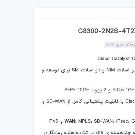
سکو سری 8300
Cisco Catalyst
روتر ماژولار با دو اسلات NIM و دو اسلات SM برای توسعه و
Cisco IOS XE با قابلیت پشتیبانی کامل از SD-WAN و
MPLS، SD-WAN، IPsec، و IPv6
پردازنده چند‌هسته‌ای x86 با شتاب‌دهنده رمزنگاری