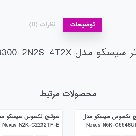
توضیحات
نظرات (0)
 سیسکو مدل C8300-2N2S-4T2X
محصولات مرتبط
چ نکسوس سیسکو مدل
سوئیچ نکسوس سیسکو مد
Nexus N2K-C2232TF-E
Nexus N5K-C5548U