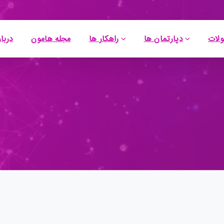
لات
دپارتمان ها
راهکار ها
مجله هامون
دربار