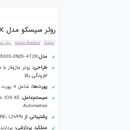
روتر سیسکو مدل C8300-2N2S-4T2X
Cisco
Cisco Routers
روتر سی
مدل:
 C8300-2N2S-4T2X
طراحی:
افزونگی بالا
پورت‌ها:
شامل 4 پورت RJ45 1GE و 2 پورت SFP+ 10GE
سیستم‌عامل:
Automation
پشتیبانی از WAN:
 GRE، L3VPN
عملکرد پردازشی: