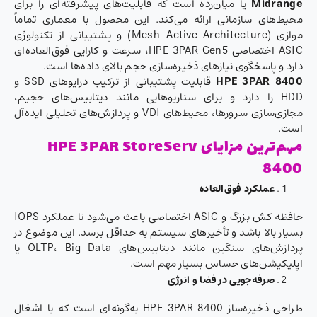
Midrange
یا میان‌رده است که قابلیت‌های پیشرفته‌ای را برای
محیط‌های سازمانی ارائه می‌کند. این محصول با معماری تماماً
موازی (Mesh-Active Architecture) و پشتیبانی از تکنولوژی
ASIC اختصاصی HPE 3PAR Gen5، سرعت و کارایی فوق‌العاده‌ای
دارد و پاسخگوی نیازهای ذخیره‌سازی حجم بالای داده‌ها است.
HPE 3PAR 8400
قابلیت پشتیبانی از ترکیب درایوهای SSD و
HDD را دارد و برای سناریوهایی مانند دیتابیس‌های حجیم،
مجازی‌سازی سرورها، محیط‌های VDI و پردازش‌های تحلیلی ایده‌آل
است.
مهم‌ترین مزایای HPE 3PAR StoreServ
8400
عملکرد فوق‌العاده
حافظه کش بزرگ و ASIC اختصاصی باعث می‌شود تا عملکرد IOPS
بسیار بالا باشد و تأخیرهای سیستم به حداقل برسد. این موضوع در
پردازش‌های سنگین مانند دیتابیس‌های OLTP، Big Data یا
اپلیکیشن‌های حساس بسیار مهم است.
صرفه‌جویی در فضا و انرژی
طراحی ذخیره‌ساز HPE 3PAR 8400 به‌گونه‌ای است که با اشغال