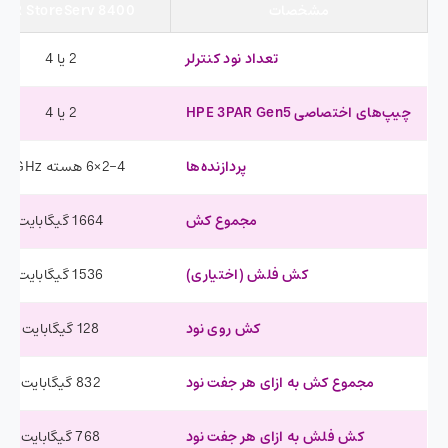
مشخصات
PAR StoreServ 8400
تعداد نود کنترلر
2 یا 4
چیپ‌های اختصاصی HPE 3PAR Gen5
2 یا 4
پردازنده‌ها
2-4×6 هسته 2.2GHz
مجموع کش
1664 گیگابایت
کش فلش (اختیاری)
1536 گیگابایت
کش روی نود
128 گیگابایت
مجموع کش به ازای هر جفت نود
832 گیگابایت
کش فلش به ازای هر جفت نود
768 گیگابایت