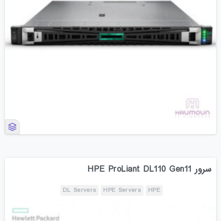
سرور HPE ProLiant DL110 Gen11
DL Servers
HPE Servers
HPE