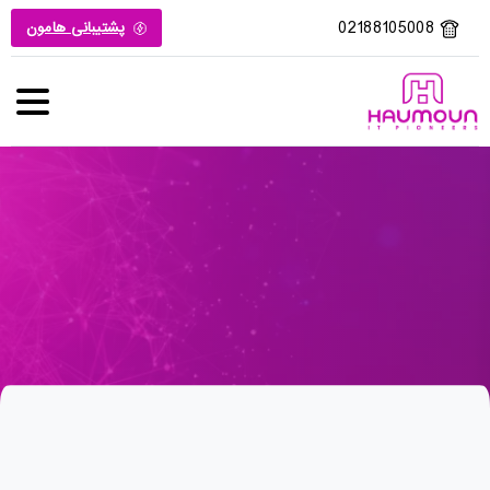
02188105008
پشتیبانی هامون