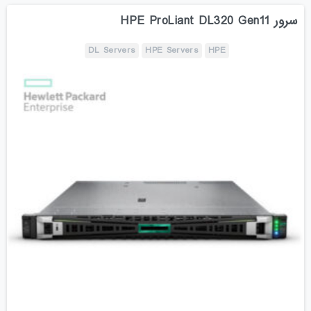
سرور HPE ProLiant DL320 Gen11
DL Servers
HPE Servers
HPE