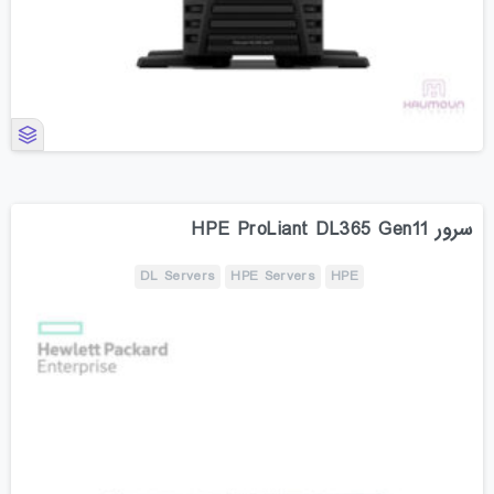
سرور HPE ProLiant DL365 Gen11
DL Servers
HPE Servers
HPE