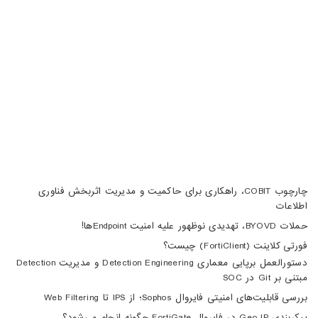
02188105008
04133370010
info@haumoun.com
چارچوب COBIT، راهکاری برای حاکمیت و مدیریت اثربخش فناوری
اطلاعات
حملات BYOVD، تهدیدی نوظهور علیه امنیت Endpointها!
فورتی کلاینت (FortiClient) چیست؟
دستورالعمل برپایی معماری Detection Engineering و مدیریت Detection
مبتنی بر Git در SOC
بررسی قابلیت‌های امنیتی فایروال Sophos؛ از IPS تا Web Filtering
پیکربندی Geo IP در فایروال FortiGate چگونه انجام می‌شود؟