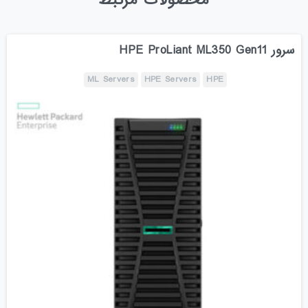
سرور HPE ProLiant ML350 Gen11
ML Servers
HPE Servers
HPE