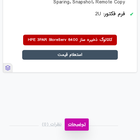
Sparing، Snapshot، Remote Copy
فرم فکتور
: 2U
کاتالوگ ذخیره ساز HPE 3PAR StoreServ 8400
استعلام قیمت
توضیحات
نظرات (0)