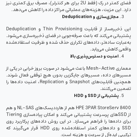
فضای کمتر در رک (فقط 2U برای هر کنترلر)، مصرف برق کمتری نیز
دارد. این مزیت، هزینه‌های عملیاتی مراکز داده را کاهش می‌دهد.
مجازی‌سازی و
Deduplication
این ذخیره‌ساز از قابلیت Thin Provisioning و Deduplication
پشتیبانی می‌کند که باعث صرفه‌جویی در فضای ذخیره‌سازی می‌شود.
به‌عبارت ساده‌تر، داده‌های تکراری حذف شده و ظرفیت استفاده‌شده
واقعی کاهش می‌یابد.
امنیت و دسترس‌پذیری بالا
معماری Mesh-Active باعث می‌شود در صورت بروز خرابی در یکی از
مسیرهای داده، مسیرهای جایگزین بدون هیچ توقفی فعال شوند.
همچنین قابلیت‌های Snapshot و Replication، امنیت داده‌ها را
تضمین می‌کنند.
پشتیبانی از
SSD
و
HDD
HPE 3PAR StoreServ 8400 هم از هارددیسک‌های NL-SAS و هم
از SSDهای پرسرعت پشتیبانی می‌کند و امکان پیاده‌سازی Tiering
برای داده‌ها را فراهم می‌سازد. در این روش داده‌های پرکاربرد روی
SSD و داده‌های کمتر استفاده‌شده روی HDD قرار می‌گیرند که
ترکیبی ایده‌آل از سرعت و هزینه است.