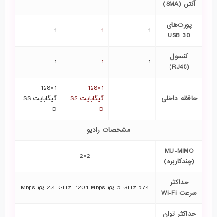
آنتن (SMA)
پورت‌های
1
1
1
USB 3.0
کنسول
1
1
1
(RJ45)
1×128
1×128
حافظه داخلی
—
گیگابایت SS
گیگابایت SS
D
D
مشخصات رادیو
MU-MIMO
2×2
(چندکاربره)
حداکثر
574 Mbps @ 2.4 GHz, 1201 Mbps @ 5 GHz
سرعت Wi-Fi
حداکثر توان