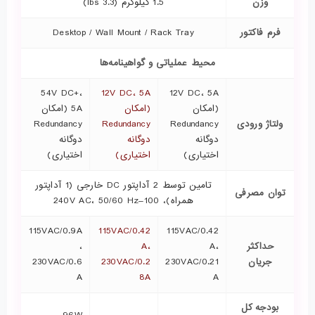
وزن
1.5 کیلوگرم (3.3 lbs)
فرم فاکتور
Desktop / Wall Mount / Rack Tray
محیط عملیاتی و گواهینامه‌ها
54V DC+،
12V DC، 5A
12V DC، 5A
(امکان
(امکان
5A (امکان
ولتاژ ورودی
Redundancy
Redundancy
Redundancy
دوگانه
دوگانه
دوگانه
اختیاری)
اختیاری)
اختیاری)
تامین توسط 2 آداپتور DC خارجی (1 آداپتور
توان مصرفی
همراه)، 100–240V AC، 50/60 Hz
115VAC/0.9A
115VAC/0.42
115VAC/0.42
حداکثر
A،
A،
،
جریان
230VAC/0.21
230VAC/0.2
230VAC/0.6
A
8A
A
بودجه کل