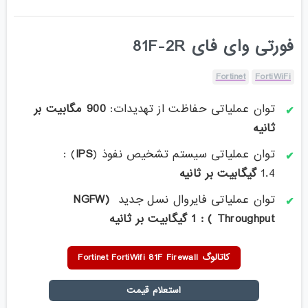
فورتی وای فای 81F-2R
Fortinet
FortiWiFi
توان عملیاتی حفاظت از تهدیدات:
900 مگابیت بر
ثانیه
توان عملیاتی سیستم تشخیص نفوذ (
IPS
) :
1.4
گیگابیت بر ثانیه
توان عملیاتی فایروال نسل جدید
(NGFW
Throughput ) : 1 گیگا
بیت بر ثانیه
کاتالوگ Fortinet FortiWifi 81F Firewall
استعلام قیمت