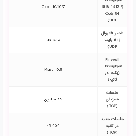
Throughput
10/10/7 Gbps
(1518 / 512 /
64 بایت
UDP)
تاخیر فایروال
(64 بایت
3.23 μs
UDP)
Firewall
Throughput
10.5 Mpps
(پکت در
ثانیه)
جلسات
همزمان
1.5 میلیون
(TCP)
جلسات جدید
در ثانیه
45,000
(TCP)