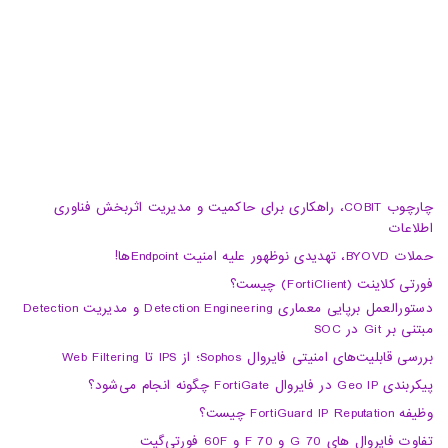
04133370010
info@haumoun.com
چارچوب COBIT، راهکاری برای حاکمیت و مدیریت اثربخش فناوری
اطلاعات
حملات BYOVD، تهدیدی نوظهور علیه امنیت Endpointها!
فورتی کلاینت (FortiClient) چیست؟
دستورالعمل برپایی معماری Detection Engineering و مدیریت Detection
مبتنی بر Git در SOC
بررسی قابلیت‌های امنیتی فایروال Sophos؛ از IPS تا Web Filtering
پیکربندی Geo IP در فایروال FortiGate چگونه انجام می‌شود؟
وظیفه FortiGuard IP Reputation چیست؟
تفاوت فایروال های 70 G و 70 F و 60F فورتی‌گیت