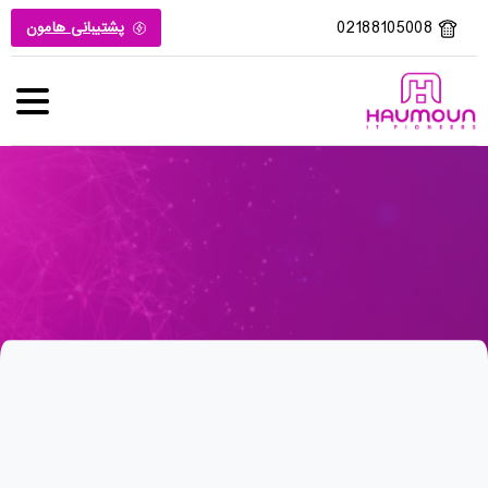
02188105008
پشتیبانی هامون