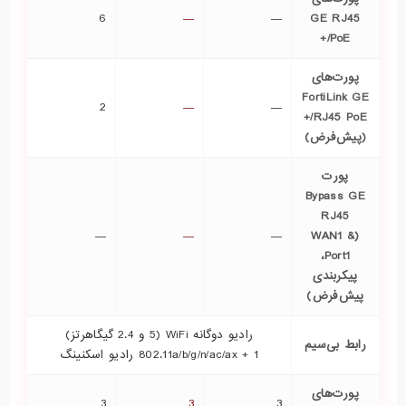
6
—
—
GE RJ45
PoE/+
پورت‌های
FortiLink GE
2
—
—
RJ45 PoE/+
(پیش‌فرض)
پورت
Bypass GE
RJ45
—
—
—
(WAN1 &
Port1،
پیکربندی
پیش‌فرض)
رادیو دوگانه WiFi (5 و 2.4 گیگاهرتز)
رابط بی‌سیم
802.11a/b/g/n/ac/ax + 1 رادیو اسکنینگ
پورت‌های
3
3
3