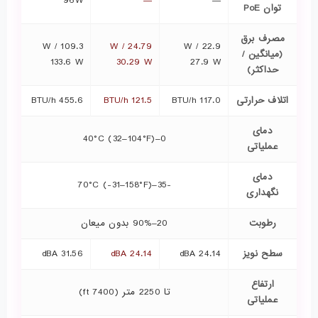
96W
—
—
توان PoE
مصرف برق
109.3 W /
24.79 W /
22.9 W /
(میانگین /
133.6 W
30.29 W
27.9 W
حداکثر)
اتلاف حرارتی
117.0 BTU/h
121.5 BTU/h
455.6 BTU/h
دمای
0–40°C (32–104°F)
عملیاتی
دمای
-35–70°C (-31–158°F)
نگهداری
رطوبت
20–90% بدون میعان
سطح نویز
24.14 dBA
24.14 dBA
31.56 dBA
ارتفاع
تا 2250 متر (7400 ft)
عملیاتی