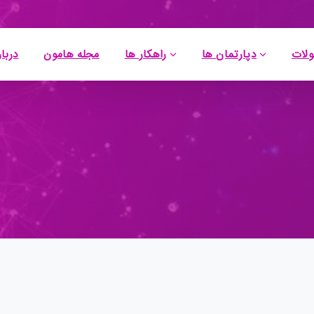
لات
دپارتمان ها
راهکار ها
مجله هامون
دربار