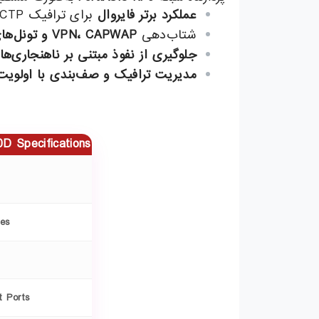
عملکرد برتر فایروال
برای ترافیک IPv4/IPv6، SCTP و multicast با
شتاب‌دهی
CAPWAP
،
VPN
و تونل‌ها
جلوگیری از نفوذ مبتنی بر ناهنجاری‌ه
مدیریت ترافیک و صف‌بندی با اولویت
0D Specifications
ces
 Ports