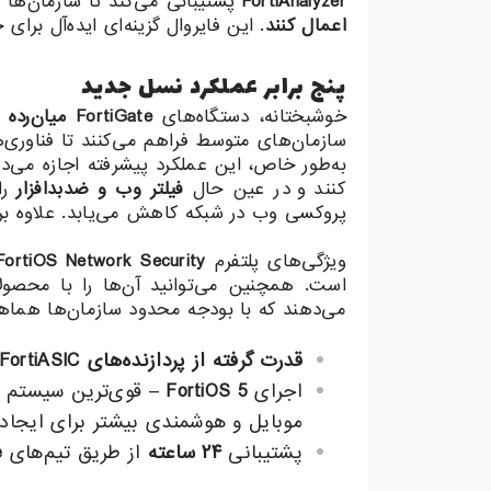
FortiAnalyzer
پشتیبانی می‌کند تا سازمان‌ها ب
اعمال کنند
. این فایروال گزینه‌ای ایده‌آل بر
پنج برابر عملکرد نسل جدید
خوشبختانه، دستگاه‌های
FortiGate
میان‌رده
شر
سازمان‌های متوسط فراهم می‌کنند تا فناوری‌ها
به‌طور خاص، این عملکرد پیشرفته اجازه می‌د
کنند و در عین حال
فیلتر وب و ضدبدافزار
را 
پروکسی وب در شبکه کاهش می‌یابد. علاوه بر
ویژگی‌های پلتفرم
FortiOS Network Security
است. همچنین می‌توانید آن‌ها را با محصول
می‌دهند که با بودجه محدود سازمان‌ها هما
قدرت گرفته از پردازنده‌های
FortiASIC
اجرای
FortiOS 5
– قوی‌ترین سیستم عا
موبایل و هوشمندی بیشتر برای ایجاد 
پشتیبانی
۲۴
ساعته
از طریق تیم‌های
e