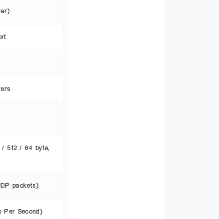
ver)
rt
vers
 / 512 / 64 byte,
UDP packets)
s Per Second)