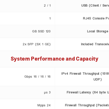
1 / 2
USB (Client / Ser
1
RJ45 Console Po
120 GB SSD
Local Storage
2x SFP (SX 1 GE)
Included Transcei
System Performance and Capacity
IPv4 Firewall Throughput (1518
16 / 16 / 16 Gbps
UDP)
3 μs
Firewall Latency (64 byte 
24 Mpps
Firewall Throughput (Packet