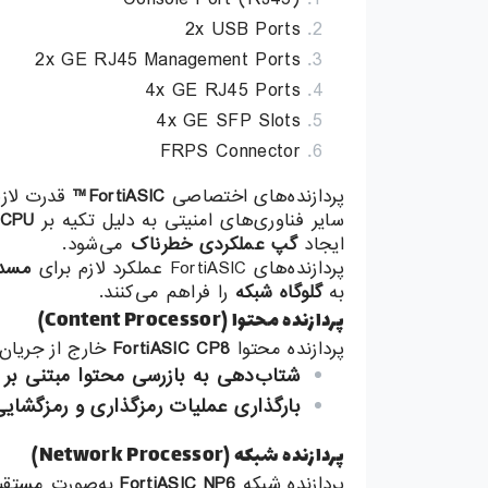
2x USB Ports
2x GE RJ45 Management Ports
4x GE RJ45 Ports
4x GE SFP Slots
FRPS Connector
پردازنده‌های اختصاصی
FortiASIC™
قدرت لازم
سایر فناوری‌های امنیتی به دلیل تکیه بر
CPU
ایجاد
گپ عملکردی خطرناک
می‌شود.
پردازنده‌های FortiASIC عملکرد لازم برای
مسدو
به
گلوگاه شبکه
را فراهم می‌کنند.
پردازنده محتوا (Content Processor)
پردازنده محتوا
FortiASIC CP8
خارج از جریان 
شتاب‌دهی به بازرسی محتوا مبتنی بر 
بارگذاری عملیات رمزگذاری و رمزگشای
پردازنده شبکه (Network Processor)
پردازنده شبکه
FortiASIC NP6
به‌صورت مستقیم با عملکردهای FortiOS کار