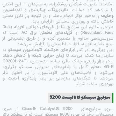
امکانات مدیریت شبکه‌ی پیشگیرانه، به تیم‌های IT این امکان
را می‌دهد که عملیات
مانیتورینگ، پیکربندی و اتوماسیون
وظایف
را به‌طور مؤثر انجام دهند و در نتیجه بار کاری دستی
کاهش یافته و بهره‌وری عملیاتی افزایش یابد.
طراحی مقاوم این سوئیچ شامل
فن‌های دوتایی افزونه
(Dual
Redundant Fans)
و
گزینه‌های مطمئن برق
AC
است که
سرویس‌دهی مداوم را تضمین کرده و از طریق پشتیبانی از
منبع تغذیه افزونه، قابلیت اطمینان را افزایش می‌دهد.
این ویژگی‌ها در کنار
ابزارهای هوشمند اتوماسیون سیسکو
به
سازمان‌ها کمک می‌کند تا
زمان خرابی شبکه را کاهش دهند
و در بازار رقابتی، چابک باقی بمانند. همچنین،
C9200L-24T-
4G-E
به‌طور کامل با پلتفرم‌های مدیریتی سیسکو یکپارچه
می‌شود و قابلیت‌های غنی اتوماسیون را در اختیار قرار
می‌دهد تا شبکه‌های سازمانی بر پایه
پایداری، امنیت و
بهره‌وری
ساخته شوند.
سوئیچ سیسکو کاتالیست 9200
سری سوئیچ‌های
Cisco® Catalyst® 9200
از سری
محصولات پرقدرت
سری 9000 سیسکو
است که با
عملکرد بالا،