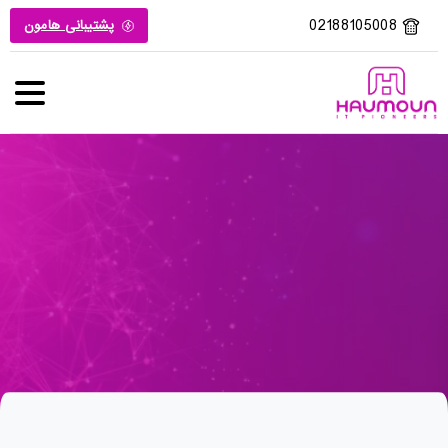
02188105008
پشتیبانی هامون