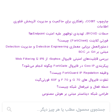
چارچوب COBIT، راهکاری برای حاکمیت و مدیریت اثربخش فناوری
اطلاعات
حملات BYOVD، تهدیدی نوظهور علیه امنیت Endpointها!
فورتی کلاینت (FortiClient) چیست؟
دستورالعمل برپایی معماری Detection Engineering و مدیریت Detection
مبتنی بر Git در SOC
بررسی قابلیت‌های امنیتی فایروال Sophos؛ از IPS تا Web Filtering
پیکربندی Geo IP در فایروال FortiGate چگونه انجام می‌شود؟
وظیفه FortiGuard IP Reputation چیست؟
تفاوت فایروال های 70 G و 70 F و 60F فورتی‌گیت
حمله فعال و غیرفعال شبکه چیست؟
طراحی شبکه دیتاسنتر مبتنی بر هوش مصنوعی