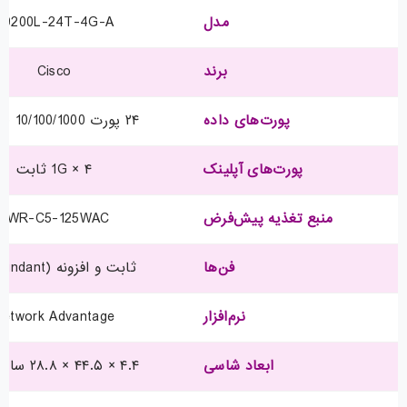
مدل
C9200L-24T-4G-A
برند
Cisco
پورت‌های داده
۲۴ پورت 10/100/1000 (Data)
پورت‌های آپلینک
۴ × 1G ثابت
منبع تغذیه پیش‌فرض
PWR-C5-125WAC
فن‌ها
ثابت و افزونه (Redundant)
نرم‌افزار
Network Advantage
ابعاد شاسی
۴.۴ × ۴۴.۵ × ۲۸.۸ سانتی‌متر