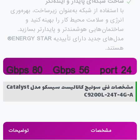
ساخت شبکه‌ای پایدار و آینده‌نگر
با استفاده از شبکه به‌عنوان زیرساخت، بهره‌وری
انرژی و سلامت محیط کار را بهینه کنید و
ساختمان‌هایی هوشمندتر و پایدارتر بسازید.
مدل‌های جدید دارای تأییدیه
ENERGY STAR®
هستند.
80 Gbps
56 Gbps
24 port
Stack BW
Switch Cap
Data Ports
مشخصات فنی سوئیچ کاتالیست سیسکو مدل Catalyst
C9200L-24T-4G-A
مشخصات
توضیحات