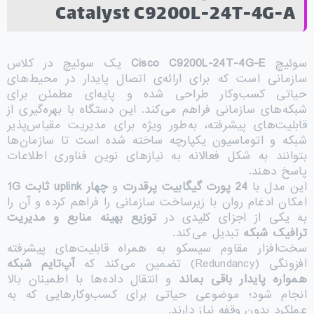
Catalyst C9200L-24T-4G-A
سوئیچ
Cisco C9200L-24T-4G-E
یک سوئیچ در کلاس
سازمانی است که برای ارائه‌ی اتصال پایدار در محیط‌های
حیاتی کسب‌وکار طراحی شده و پایه‌ای مطمئن برای
شبکه‌های سازمانی فراهم می‌کند. این دستگاه با بهره‌گیری از
قابلیت‌های پیشرفته، به‌طور ویژه برای مدیریت مقیاس‌پذیر
شبکه و اتوماسیون یکپارچه ساخته شده است تا سازمان‌ها
بتوانند به شکل فعالانه به نیازهای نوین فناوری اطلاعات
پاسخ دهند.
این مدل با
24
پورت گیگابیت پرقدرت
و
چهار
uplink
ثابت 1
G
امکان ادغام روان با زیرساخت سازمانی را فراهم کرده و آن را
به یکی از اجزای کلیدی در
توزیع بهینه منابع و مدیریت
ترافیک شبکه
تبدیل می‌کند.
سخت‌افزار مقاوم سیسکو به همراه قابلیت‌های پیشرفته
افزونگی (Redundancy) تضمین می‌کند که
آپ‌تایم شبکه
همواره پایدار باقی بماند
و انتقال داده‌ها با اطمینان بالا
انجام شود؛ موضوعی حیاتی برای کسب‌وکارهایی که به
عملکرد بدون وقفه نیاز دارند.