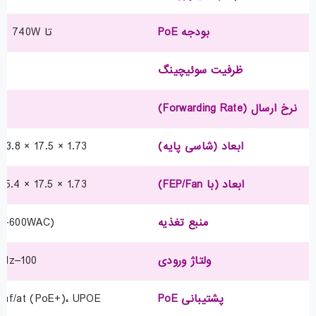
بودجه PoE
تا 740W (30W برای هر پورت)
ظرفیت سوئیچینگ
bps
نرخ ارسال (Forwarding Rate)
pps
ابعاد (شاسی پایه)
1.73 × 17.5 × 13.8 in / 4.4 × 44.5 × 35.0 cm
ابعاد (با FEP/Fan)
1.73 × 17.5 × 15.4 in / 4.4 × 44.5 × 39.1 cm
منبع تغذیه
6-600WAC)
ولتاژ ورودی
100–240V AC, 50/60Hz
پشتیبانی PoE
IEEE 802.3af/at (PoE+)، UPOE پش