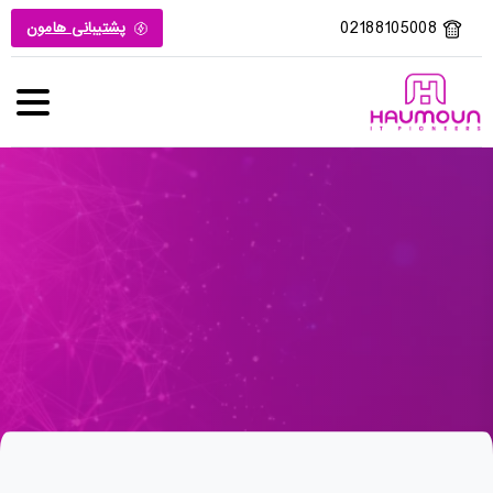
02188105008
پشتیبانی هامون