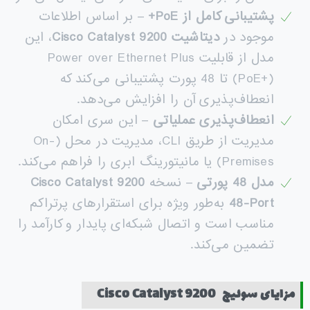
پشتیبانی کامل از
PoE+
– بر اساس اطلاعات
موجود در
دیتاشیت
Cisco Catalyst 9200
، این
مدل از قابلیت Power over Ethernet Plus
(PoE+) تا 48 پورت پشتیبانی می‌کند که
انعطاف‌پذیری آن را افزایش می‌دهد.
انعطاف‌پذیری عملیاتی
– این سری امکان
مدیریت از طریق CLI، مدیریت در محل (On-
Premises) یا مانیتورینگ ابری را فراهم می‌کند.
مدل 48 پورتی
– نسخه
Cisco Catalyst 9200
48-Port
به‌طور ویژه برای استقرارهای پرتراکم
مناسب است و اتصال شبکه‌ای پایدار و کارآمد را
تضمین می‌کند.
مزایای سوئیچ
Cisco Catalyst 9200