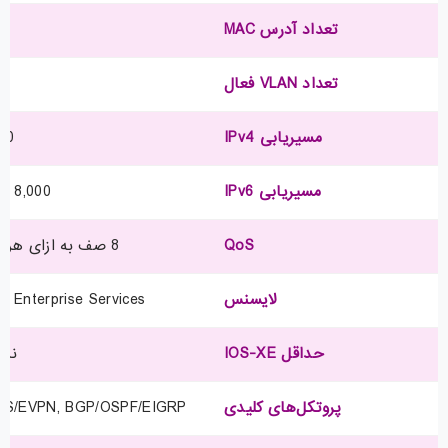
تعداد آدرس MAC
تعداد VLAN فعال
مسیریابی IPv4
,000
مسیریابی IPv6
8,000 مسیر (نرم‌افزاری)
QoS
8 صف به ازای هر پورت، DSCP/CoS marking
لایسنس
Advanced Enterprise Services (از 
حداقل IOS-XE
نسخه 
پروتکل‌های کلیدی
MPLS, VPLS/EVPN, BGP/OSPF/EIGRP پیشرفته, 