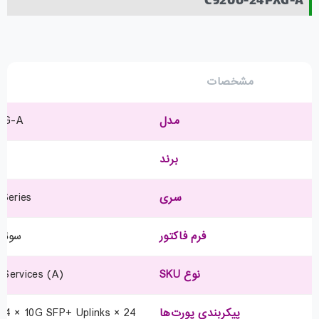
C9200-24PXG-A
مشخصات
ت
مدل
XG-A
برند
سری
 Series
فرم فاکتور
سوئیچ
نوع SKU
 Services (A)
پیکربندی پورت‌ها
24 × 10/100/1000BASE-T PoE+ (RJ45) + 4 × 10G SFP+ Uplinks