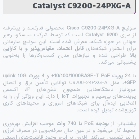
Catalyst C9200-24PXG-A
سوئیچ
Cisco C9200-24PXG-A
محصولی قدرتمند و پیشرفته
از سری
Catalyst 9200
است که توسط شرکت سیسکو، رهبر
جهانی در حوزه شبکه، معرفی شده است. این سوئیچ سازمانی
برای استقرار شبکه‌های
قابل اعتماد، مقیاس‌پذیر و با کارایی
بالا
طراحی شده و نیازهای مدرن کسب‌وکارها را به‌خوبی
پشتیبانی می‌کند.
با
24
پورت 10/100/1000
BASE-T PoE+
و
4
پورت
uplink 10G
SFP+
، مدل C9200-24PXG-A توانایی تأمین برق و اتصال
موردنیاز دستگاه‌هایی همچون تلفن‌های IP، اکسس
پوینت‌های بی‌سیم و تجهیزات IoT را دارد. این ویژگی آن را به
انتخابی ایده‌آل برای شبکه‌های امروزی و محیط‌های کاری
توزیع‌شده تبدیل کرده است.
پشتیبانی از
بودجه
PoE
تا 740 وات
موجب افزایش بهره‌وری
محیط کار می‌شود و در عین حال صرفه‌جویی در مصرف انرژی
را نیز تضمین می‌کند. افزون بر این، وجود قابلیت‌های امنیتی