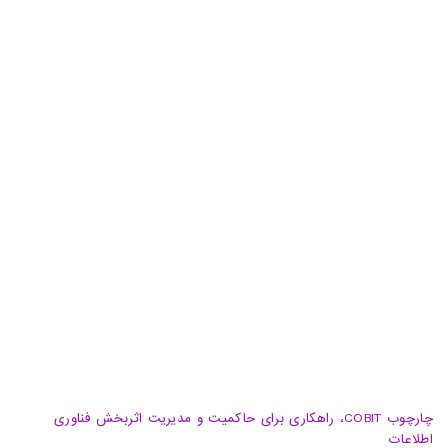
دفتر مرکزی: تهران، خیابان شهید سید حسن نصرالله(وزرا)،
خیابان 20، کوچه گلپر، پلاک 15، ساختمان هامون
دفتر پشتیبان: تهران، خیابان شهید سید حسن نصرالله(وزرا)،
خیابان هفتم، پلاک 32، طبقه سوم
تبریز، آبرسان، فلکه دانشگاه، برج بلور، طبقه 5، واحد A
02188105008
04133370010
info@haumoun.com
چارچوب COBIT، راهکاری برای حاکمیت و مدیریت اثربخش فناوری
اطلاعات