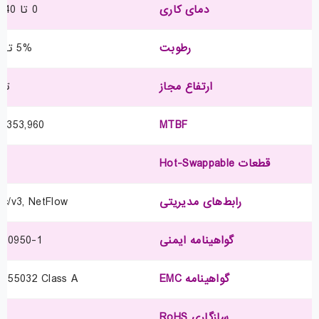
دمای کاری
0 تا 40 درجه سانتی‌گراد
رطوبت
5% تا 90% غیرمتراکم
ارتفاع مجاز
تا 3,000 م
MTBF
353,960 ساعت (~40 سال)
قطعات Hot-Swappable
ف
رابط‌های مدیریتی
c/v3, NetFlow
گواهینامه ایمنی
 60950-1
گواهینامه EMC
N 55032 Class A
سازگاری RoHS
nt