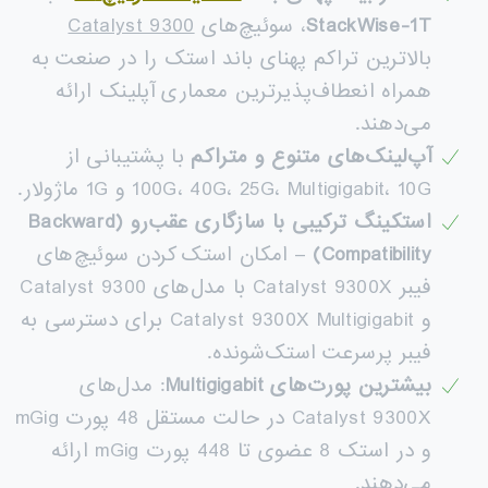
StackWise-1T
، سوئیچ‌های
Catalyst 9300
بالاترین تراکم پهنای باند استک را در صنعت به
همراه انعطاف‌پذیرترین معماری آپلینک ارائه
می‌دهند.
آپ‌لینک‌های متنوع و متراکم
با پشتیبانی از
100G، 40G، 25G، Multigigabit، 10G و 1G ماژولار.
استکینگ ترکیبی با سازگاری عقب‌رو
(Backward
Compatibility)
– امکان استک کردن سوئیچ‌های
فیبر Catalyst 9300X با مدل‌های Catalyst 9300
و Catalyst 9300X Multigigabit برای دسترسی به
فیبر پرسرعت استک‌شونده.
بیشترین پورت‌های
Multigigabit
: مدل‌های
Catalyst 9300X در حالت مستقل 48 پورت mGig
و در استک 8 عضوی تا 448 پورت mGig ارائه
می‌دهند.