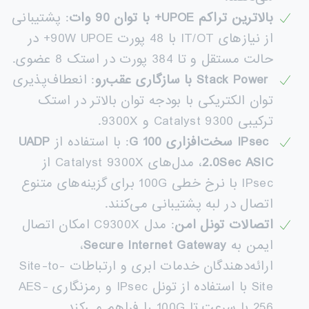
بالاترین تراکم
UPOE+
با توان 90 وات
: پشتیبانی
از نیازهای IT/OT با 48 پورت 90W UPOE+ در
حالت مستقل و تا 384 پورت در استک 8 عضوی.
Stack Power
با سازگاری عقب‌رو
: انعطاف‌پذیری
توان الکتریکی با بودجه توان بالاتر در استک
ترکیبی Catalyst 9300 و 9300X.
IPsec
سخت‌افزاری 100
G
: با استفاده از
UADP
2.0Sec ASIC
، مدل‌های Catalyst 9300X از
IPsec با نرخ خطی 100G برای گزینه‌های متنوع
اتصال در لبه پشتیبانی می‌کنند.
اتصالات تونل امن
: مدل C9300X امکان اتصال
ایمن به
Secure Internet Gateway
،
ارائه‌دهندگان خدمات ابری و ارتباطات Site-to-
Site با استفاده از تونل IPsec و رمزنگاری AES-
256 با سرعت تا 100G را فراهم می‌کند.