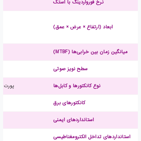
نرخ فورواردینگ با استک
ابعاد (ارتفاع × عرض × عمق)
میانگین زمان بین خرابی‌ها (MTBF)
سطح نویز صوتی
نوع کانکتورها و کابل‌ها
پورت‌های RJ-45 برای 1000BASE-T و Multigigabit، کانکتور C
کانکتورهای برق
استانداردهای ایمنی
استانداردهای تداخل الکترومغناطیسی