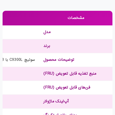
مشخصات
مدل
برند
توضیحات محصول
سوئیچ C9300L با 48 پورت PoE+ شامل 12 پورت Multigigabit، دارای Network Advantage و 4 پورت uplink ده گیگابیتی
منبع تغذیه قابل تعویض (FRU)
فن‌های قابل تعویض (FRU)
آپ‌لینک ماژولار