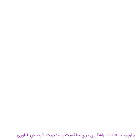
دفتر مرکزی: تهران، خیابان شهید سید حسن نصرالله(وزرا)،
خیابان 20، کوچه گلپر، پلاک 15، ساختمان هامون
دفتر پشتیبان: تهران، خیابان شهید سید حسن نصرالله(وزرا)،
خیابان هفتم، پلاک 32، طبقه سوم
تبریز، آبرسان، فلکه دانشگاه، برج بلور، طبقه 5، واحد A
02188105008
04133370010
info@haumoun.com
چارچوب COBIT، راهکاری برای حاکمیت و مدیریت اثربخش فناوری