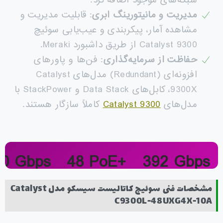
مدیریت و مانیتورینگ ابری
: قابلیت مدیریت و
مشاهده آمار، پیکربندی و عیب‌یابی سوئیچ
Catalyst 9300 از طریق داشبورد Meraki.
حفاظت از سرمایه‌گذاری
: فن‌ها و پاورهای
افزونه‌ای (Redundant) مدل‌های Catalyst
9300X، کابل‌های Data Stack و StackPower با
مدل‌های
Catalyst 9300
کاملاً سازگار هستند.
20 Gbps
48 PoE+
392 Gbps
Stack BW
PoE+ Ports
Switch Cap.
مشخصات فنی سوئیچ کاتالیست سیسکو مدل Catalyst
C9300L-48UXG4X-10A