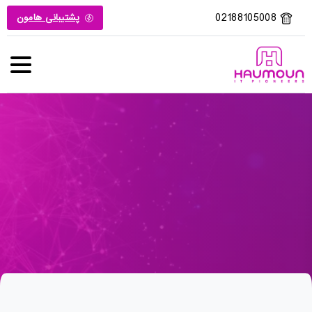
02188105008
پشتیبانی هامون