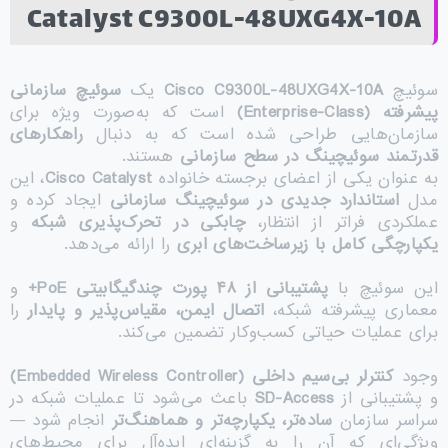
Catalyst C9300L-48UXG4X-10A
سوئیچ
Cisco C9300L-48UXG4X-10A
یک
سوئیچ سازمانی
پیشرفته
(Enterprise-Class)
است که به‌صورت ویژه برای
سازمان‌هایی طراحی شده است که به دنبال
راهکارهای
قدرتمند سوئیچینگ در سطح سازمانی
هستند.
به عنوان یکی از اعضای برجسته خانواده
Cisco Catalyst
، این
مدل
استاندارد جدیدی در سوئیچینگ سازمانی
ایجاد کرده و
عملکردی فراتر از انتظار،
چابکی در تحرک‌پذیری شبکه
و
یکپارچگی کامل با زیرساخت‌های ابری
را ارائه می‌دهد.
این سوئیچ با
پشتیبانی از
۴۸
پورت چندگیگابیتی
PoE+
و
معماری پیشرفته شبکه،
اتصال ایمن، مقیاس‌پذیر و پایدار
را
برای عملیات حیاتی کسب‌وکار تضمین می‌کند.
وجود
کنترلر بی‌سیم داخلی
(Embedded Wireless Controller)
و پشتیبانی از
SD-Access
باعث می‌شود تا عملیات شبکه در
سراسر سازمان
ساده‌تر، یکپارچه‌تر و هماهنگ‌تر
انجام شود —
ویژگی‌ای که آن را به گزینه‌ای ایده‌آل برای محیط‌های