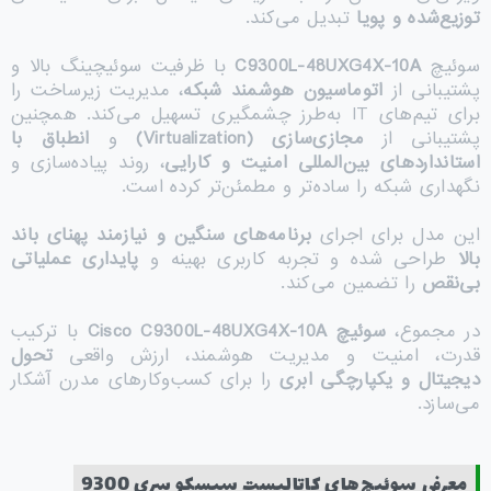
توزیع‌شده و پویا
تبدیل می‌کند.
سوئیچ
C9300L-48UXG4X-10A
با ظرفیت سوئیچینگ بالا و
پشتیبانی از
اتوماسیون هوشمند شبکه
، مدیریت زیرساخت را
برای تیم‌های IT به‌طرز چشمگیری تسهیل می‌کند. همچنین
پشتیبانی از
مجازی‌سازی
(Virtualization)
و
انطباق با
استانداردهای بین‌المللی امنیت و کارایی
، روند پیاده‌سازی و
نگهداری شبکه را ساده‌تر و مطمئن‌تر کرده است.
این مدل برای اجرای
برنامه‌های سنگین و نیازمند پهنای باند
بالا
طراحی شده و تجربه کاربری بهینه و
پایداری عملیاتی
بی‌نقص
را تضمین می‌کند.
در مجموع،
سوئیچ
Cisco C9300L-48UXG4X-10A
با ترکیب
قدرت، امنیت و مدیریت هوشمند، ارزش واقعی
تحول
دیجیتال و یکپارچگی ابری
را برای کسب‌وکارهای مدرن آشکار
می‌سازد.
معرفی سوئیچ‌های کاتالیست سیسکو سری 9300