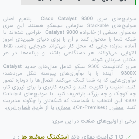
سوئیچ‌های سری
Cisco Catalyst 9300
پلتفرم اصلی
سوئیچ‌های Stackable سازمانی سیسکو هستند. این سری
به‌عنوان بخشی از خانواده
Catalyst 9000
طراحی شده‌اند تا
شبکه شما را متحول کنند و آن را برای دنیای هیبریدی امروز
آماده سازند؛ جایی که محل کار می‌تواند هرجایی باشد، نقاط
انتهایی می‌توانند هر دستگاهی باشند و برنامه‌ها در هر
مکانی میزبانی شوند.
سری کاتالیست 9300 سیکو شامل مدل‌های جدید
Catalyst
9300X
آینده را با نوآوری‌های پیوسته شکل می‌دهند؛
نوآوری‌هایی که به شما کمک می‌کنند اتصال‌ها را دوباره تصور
کنید، امنیت را تقویت کنید و تجربه کاربری را برای نیروی کار،
چه کوچک و چه بزرگ، بازتعریف کنید. با سوئیچ‌های Catalyst
9300 این انتخاب با شماست که شبکه‌تان را چگونه مدیریت
کنید:
محلی
(On-Premises)،
مجازی
یا از طریق
فضای ابری
.
برخی از
اولین‌های صنعت
در این سری:
تا 1 ترابیت پهنای باند
استکینگ سوئیچ
ها
: با