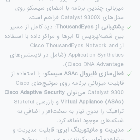
میزبانی چندین برنامه با امضای سیسکو روی
مدل‌های Catalyst 9300X فراهم است.
پشتیبانی از
ThousandEyes
: دید کامل از مسیر
بین شعبه/پردیس تا ابرها و مراکز داده با استفاده
از Cisco ThousandEyes Network and
Application Synthetics (شامل در لایسنس‌های
Cisco DNA Advantage).
فعال‌سازی فایروال
ASAc
سیسکو
: با استفاده از
قابلیت میزبانی برنامه روی سوئیچ‌های Cisco
Catalyst 9300 می‌توان
Cisco Adaptive Security
Virtual Appliance (ASAc)
و بازرسی Stateful
ترافیک را بدون نیاز به سخت‌افزار اضافی به
شبکه‌های موجود اضافه کرد.
مدیریت و مانیتورینگ ابری
: قابلیت مدیریت و
مشاهده آمار، پیکربندی و عیب‌یابی سوئیچ