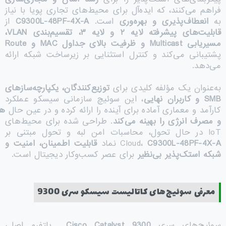
فراهم می‌کنند، که ایده‌آل برای محیط‌های تجاری پویا با نیاز
به
انعطاف‌پذیری و بهره‌وری
است.
C9300L-48PF-4X-A
از
قابلیت‌های پیشرفته لایه
۲
و لایه
۳
، تقسیم‌بندی
VLAN
،
مسیریابی
Multicast
و ظرفیت بالای جداول
MAC
و
Route
پشتیبانی می‌کند و کنترل استثنایی بر زیرساخت شبکه ارائه
می‌دهد.
به‌عنوان یک مؤلفه کلیدی برای
توزیع‌کنندگان، یکپارچه‌سازهای
SMB
و کاربران نهایی
، این سوئیچ سازمانی سیسکو عملکرد
کارآمد و معماری آماده برای آینده را ارائه کرده و در عین حال
هز
و مصرف انرژی را بهینه می‌کند
. طراحی شده برای محیط‌های
IoT در حال تحول، محاسبات امن لبه و تحول مبتنی بر
C9300L-48PF-4X-A
Cloud،
نماد
قابلیت اطمینان، امنیت و
شبکه استک‌پذیر بی‌نظیر
برای عصر کسب‌وکار دیجیتال است.
معرفی سوئیچ‌های کاتالیست سیسکو سری 9300
سوئیچ‌های سری
Cisco Catalyst 9300
پلتفرم اصلی