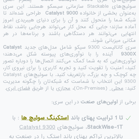
سوئیچ‌های Stackable سازمانی سیسکو هستند. این سری
به‌عنوان بخشی از خانواده
Catalyst 9000
طراحی شده‌اند تا
شبکه شما را متحول کنند و آن را برای دنیای هیبریدی امروز
آماده سازند؛ جایی که محل کار می‌تواند هرجایی باشد، نقاط
انتهایی می‌توانند هر دستگاهی باشند و برنامه‌ها در هر
مکانی میزبانی شوند.
سری کاتالیست 9300 سیکو شامل مدل‌های جدید
Catalyst
9300X
آینده را با نوآوری‌های پیوسته شکل می‌دهند؛
نوآوری‌هایی که به شما کمک می‌کنند اتصال‌ها را دوباره تصور
کنید، امنیت را تقویت کنید و تجربه کاربری را برای نیروی کار،
چه کوچک و چه بزرگ، بازتعریف کنید. با سوئیچ‌های Catalyst
9300 این انتخاب با شماست که شبکه‌تان را چگونه مدیریت
کنید:
محلی
(On-Premises)،
مجازی
یا از طریق
فضای ابری
.
برخی از
اولین‌های صنعت
در این سری:
تا 1 ترابیت پهنای باند
استکینگ سوئیچ
ها
: با
StackWise-1T
، سوئیچ‌های
Catalyst 9300
بالاترین تراکم پهنای باند استک را در صنعت به