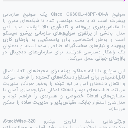
سوئیچ
Cisco C9300L-48PF-4X-A
یک سوئیچ سازمانی
پیشرفته است که با دقت مهندسی شده تا شبکه‌های مدرن را
با
مقیاس‌پذیری بی‌وقفه و تاب‌آوری بالا
توانمند سازد. این
مدل، بخشی از
پرتفوی سوئیچ‌های سازمانی پیشرو سیسکو
است و به‌طور اختصاصی برای پاسخگویی به
بارهای کاری
پیچیده و نیازهای سخت‌گیرانه
طراحی شده است، و به‌عنوان
یک راهکار دسترسی قدرتمند برای
سازمان‌های دیجیتال در
بازارهای جهانی
عمل می‌کند.
این سوئیچ با ارائه
عملکرد بهینه برای محیط‌های
IoT
، اتصال
قابل‌اطمینان برای
استقرار دستگاه‌های گسترده
را فراهم می‌کند
و انتقال داده‌های امن در لبه شبکه را به‌طور خودکار مدیریت
می‌کند. قابلیت‌های بومی
Cloud
امکان یکپارچه‌سازی آسان با
معماری‌های
Cloud
خصوصی و هیبریدی
را فراهم کرده و
مدل‌های استقرار
چابک، مقیاس‌پذیر و مدیریت ساده
را ممکن
می‌سازد.
ویژگی‌هایی مانند فناوری پیشرو
StackWise-320
،
پیکربندی‌های استک‌پذیر را برای
رشد آسان و مجازی‌سازی