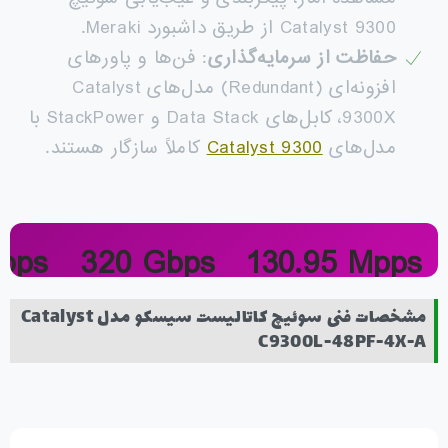
Catalyst 9300 از طریق داشبورد Meraki.
حفاظت از سرمایه‌گذاری
: فن‌ها و پاورهای
افزونه‌ای (Redundant) مدل‌های Catalyst
9300X، کابل‌های Data Stack و StackPower با
مدل‌های
Catalyst 9300
کاملاً سازگار هستند.
pps
320 Gbps
130.95 Mpps
Cap
Switch Cap.
Fwd Rate
مشخصات فنی سوئیچ کاتالیست سیسکو مدل Catalyst
C9300L-48PF-4X-A