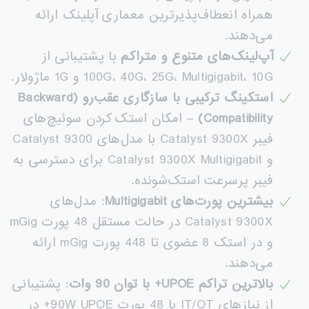
همراه انعطاف‌پذیرترین معماری آپلینک ارائه
می‌دهند.
آپ‌لینک‌های متنوع و متراکم
با پشتیبانی از
100G، 40G، 25G، Multigigabit، 10G و 1G ماژولار.
استکینگ ترکیبی با سازگاری عقب‌رو
(Backward
Compatibility)
– امکان استک کردن سوئیچ‌های
فیبر Catalyst 9300X با مدل‌های Catalyst 9300
و Catalyst 9300X Multigigabit برای دسترسی به
فیبر پرسرعت استک‌شونده.
بیشترین پورت‌های
Multigigabit
: مدل‌های
Catalyst 9300X در حالت مستقل 48 پورت mGig
و در استک 8 عضوی تا 448 پورت mGig ارائه
می‌دهند.
بالاترین تراکم
UPOE+
با توان 90 وات
: پشتیبانی
از نیازهای IT/OT با 48 پورت 90W UPOE+ در