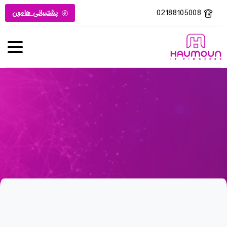
02188105008
پشتیبانی هامون