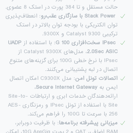
حالت مستقل و تا 384 پورت در استک 8 عضوی.
Stack Power
با سازگاری عقب‌رو
: انعطاف‌پذیری
توان الکتریکی با بودجه توان بالاتر در استک
ترکیبی Catalyst 9300 و 9300X.
IPsec
سخت‌افزاری 100
G
: با استفاده از
UADP
2.0Sec ASIC
، مدل‌های Catalyst 9300X از
IPsec با نرخ خطی 100G برای گزینه‌های متنوع
اتصال در لبه پشتیبانی می‌کنند.
اتصالات تونل امن
: مدل C9300X امکان اتصال
ایمن به
Secure Internet Gateway
،
ارائه‌دهندگان خدمات ابری و ارتباطات Site-to-
Site با استفاده از تونل IPsec و رمزنگاری AES-
256 با سرعت تا 100G را فراهم می‌کند.
میزبانی پیشرفته برنامه‌ها
: با ظرفیت دوبرابر،
RAM اضافی، QAT و 2 پورت 10G AppGig، امکان