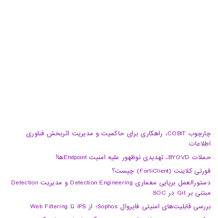
02188105008
04133370010
info@haumoun.com
چارچوب COBIT، راهکاری برای حاکمیت و مدیریت اثربخش فناوری
اطلاعات
حملات BYOVD، تهدیدی نوظهور علیه امنیت Endpointها!
فورتی کلاینت (FortiClient) چیست؟
دستورالعمل برپایی معماری Detection Engineering و مدیریت Detection
مبتنی بر Git در SOC
بررسی قابلیت‌های امنیتی فایروال Sophos؛ از IPS تا Web Filtering