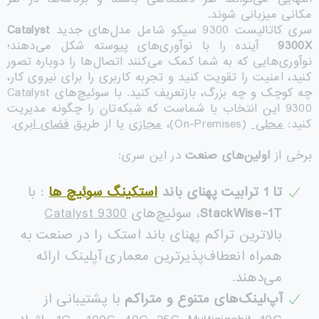
مکانی میزبانی شوند.
سری کاتالیست 9300 سیکو شامل مدل‌های جدید
Catalyst
9300X
آینده را با نوآوری‌های پیوسته شکل می‌دهند؛
نوآوری‌هایی که به شما کمک می‌کنند اتصال‌ها را دوباره تصور
کنید، امنیت را تقویت کنید و تجربه کاربری را برای نیروی کار،
چه کوچک و چه بزرگ، بازتعریف کنید. با سوئیچ‌های Catalyst
9300 این انتخاب با شماست که شبکه‌تان را چگونه مدیریت
کنید:
محلی
(On-Premises)،
مجازی
یا از طریق
فضای ابری
.
برخی از
اولین‌های صنعت
در این سری:
تا 1 ترابیت پهنای باند
استکینگ سوئیچ
ها
: با
StackWise-1T
، سوئیچ‌های
Catalyst 9300
بالاترین تراکم پهنای باند استک را در صنعت به
همراه انعطاف‌پذیرترین معماری آپلینک ارائه
می‌دهند.
آپ‌لینک‌های متنوع و متراکم
با پشتیبانی از