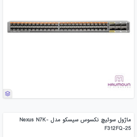
ماژول سوئیچ نکسوس سیسکو مدل Nexus N7K-
F312FQ-25