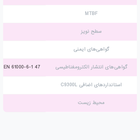
MTBF
سطح نویز
گواهی‌های ایمنی
گواهی‌های انتشار الکترومغناطیسی
47 CFR Part 15، CISPR22 Class A، EN 300 386 V1.6.1، EN 55022 Class A، EN 55032 Class A، CISPR 32 Class A، EN61000-3-2، EN61000-3-3، ICES-003 Class A، TCVN 7189 Class A، V-3 Class A، CISPR24، EN 300 386، EN55024، TCVN 7317، V-2/2015.04، V-3/2015.04، CNS13438، KN32، KN35، IEC 61000-6-1، EN 61000-6-1
استانداردهای اضافی C9300L
محیط زیست