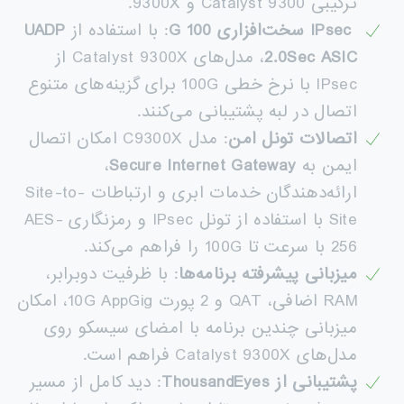
ترکیبی Catalyst 9300 و 9300X.
IPsec
سخت‌افزاری 100
G
: با استفاده از
UADP
2.0Sec ASIC
، مدل‌های Catalyst 9300X از
IPsec با نرخ خطی 100G برای گزینه‌های متنوع
اتصال در لبه پشتیبانی می‌کنند.
اتصالات تونل امن
: مدل C9300X امکان اتصال
ایمن به
Secure Internet Gateway
،
ارائه‌دهندگان خدمات ابری و ارتباطات Site-to-
Site با استفاده از تونل IPsec و رمزنگاری AES-
256 با سرعت تا 100G را فراهم می‌کند.
میزبانی پیشرفته برنامه‌ها
: با ظرفیت دوبرابر،
RAM اضافی، QAT و 2 پورت 10G AppGig، امکان
میزبانی چندین برنامه با امضای سیسکو روی
مدل‌های Catalyst 9300X فراهم است.
پشتیبانی از
ThousandEyes
: دید کامل از مسیر