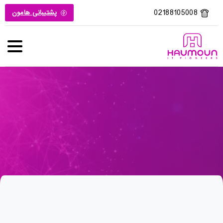
02188105008
پشتیبانی هامون