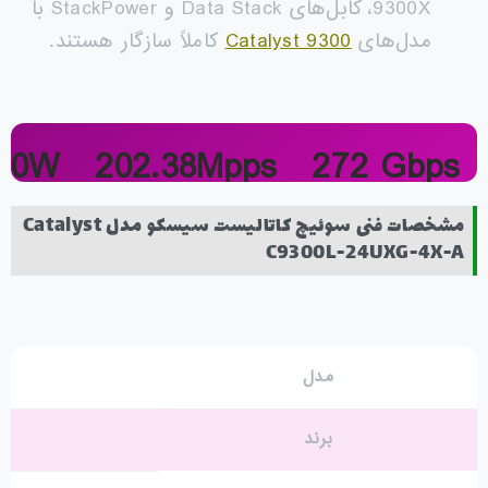
9300X، کابل‌های Data Stack و StackPower با
مدل‌های
Catalyst 9300
کاملاً سازگار هستند.
80W
202.38Mpps
272 Gbps
oE Budget
Forwarding
Switching
مشخصات فنی سوئیچ کاتالیست سیسکو مدل Catalyst
C9300L-24UXG-4X-A
مدل
برند