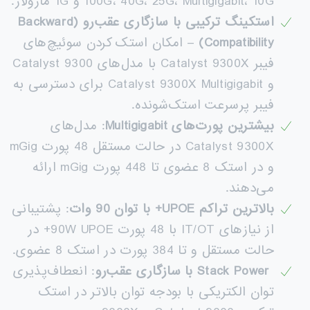
100G، 40G، 25G، Multigigabit، 10G و 1G ماژولار.
استکینگ ترکیبی با سازگاری عقب‌رو
(Backward
Compatibility)
– امکان استک کردن سوئیچ‌های
فیبر Catalyst 9300X با مدل‌های Catalyst 9300
و Catalyst 9300X Multigigabit برای دسترسی به
فیبر پرسرعت استک‌شونده.
بیشترین پورت‌های
Multigigabit
: مدل‌های
Catalyst 9300X در حالت مستقل 48 پورت mGig
و در استک 8 عضوی تا 448 پورت mGig ارائه
می‌دهند.
بالاترین تراکم
UPOE+
با توان 90 وات
: پشتیبانی
از نیازهای IT/OT با 48 پورت 90W UPOE+ در
حالت مستقل و تا 384 پورت در استک 8 عضوی.
Stack Power
با سازگاری عقب‌رو
: انعطاف‌پذیری
توان الکتریکی با بودجه توان بالاتر در استک