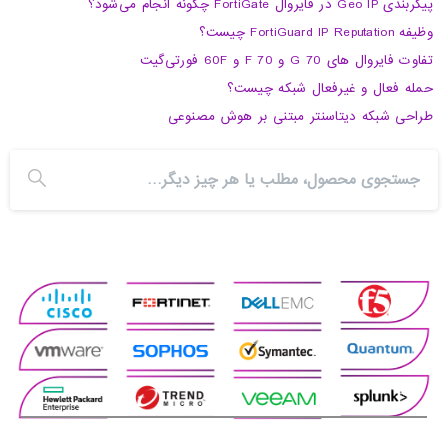
پیکربندی Geo IP در فایروال FortiGate چگونه انجام می‌شود؟
وظیفه FortiGuard IP Reputation چیست؟
تفاوت فایروال های 70 G و 70 F و 60F فورتی‌گیت
حمله فعال و غیرفعال شبکه چیست؟
طراحی شبکه دیتاسنتر مبتنی بر هوش مصنوعی