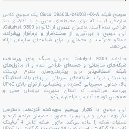
سوئیچ شبکه
Cisco C9300L-24UXG-4X-A
یک سوئیچ کلاس
سازمانی است که برای محیط‌های مدرن و با تقاضای بالا
طراحی شده است. به‌عنوان عضوی از خانواده
Catalyst 9300
،
این سوئیچ با بهره‌گیری از
سخت‌افزار و نرم‌افزار پیشرفته
،
عملکرد قدرتمند و مطمئن را برای شبکه‌های سازمانی ارائه
می‌دهد.
خانواده
Catalyst 9300
به‌عنوان
سنگ بنای زیرساخت
شبکه‌های سازمانی و هسته‌ای
طراحی شده و از
ماژول‌های
شبکه انعطاف‌پذیر
برای پیکربندی‌های متنوع آپ‌لینک
پشتیبانی می‌کند. شبکه‌های سازمانی از
پهنای باند استکینگ
بالا، جداول مسیریابی گسترده
و
پشتیبانی از توان بالای
UPoE
بهره‌مند می‌شوند، که امکان مدیریت نیازهای فعلی و
همچنین توسعه آینده را فراهم می‌آورد.
این سوئیچ با
کنترلر بی‌سیم تعبیه‌شده قدرتمند
، دسترسی
یکپارچه سیمی و بی‌سیم را به‌صورت همزمان فراهم کرده و
عملیات شبکه را ساده می‌کند. ماژول شبکه شامل
4
آپ‌لینک
ثابت 10 گیگابیتی
است که با
24
پورت چند گیگابیتی با
UPoE