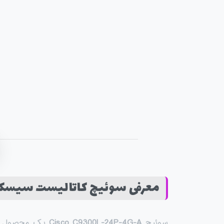
معرفی سوئیچ کاتالیست سیسکو مدل 9300L-24P-4G-A
سوئیچ
Cisco C9300L-24P-4G-A
یک محصول رده‌