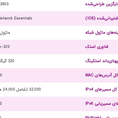
یگزین طراحی‌شده
 3850
بانی‌شده (IOS)
etwork Essentials
نه‌های ماژول شبکه
ماژول‌
فناوری استک
e-320
هنای‌باند استکینگ
320 گیگابیت بر ثانیه
ل آدرس‌های MAC
00
ل مسیرهای IPv4
32,000 (شامل 24,000 مستقیم + 8,000 غیرمستقیم)
ی مسیریابی IPv6
00
بی Multicast
0