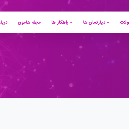
لات
دپارتمان ها
راهکار ها
مجله هامون
دربار