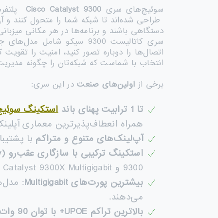
سوئیچ‌های سری
Cisco Catalyst 9300
پلتفرم اصلی سوئیچ‌های e
طراحی شده‌اند تا شبکه شما را متحول کنند و آن 
دستگاهی باشند و برنامه‌ها در هر مکانی میزبانی
سری کاتالیست 9300 سیکو شامل مدل‌های جدید
انتخاب با شماست که شبکه‌تان را چگونه مدیریت
برخی از
اولین‌های صنعت
در این سری:
تا 1 ترابیت پهنای باند
استکینگ سوئیچ
همراه انعطاف‌پذیرترین معماری آپلینک
آپ‌لینک‌های متنوع و متراکم
با پشتیبانی از  25G، Multigigabit، 10G
استکینگ ترکیبی با سازگاری عقب‌رو
(Backward Compatibility)
9300 و Catalyst 9300X Multigigabit برای دسترسی به فیبر پرسرعت استک‌شونده.
بیشترین پورت‌های
Multigigabit
می‌دهند.
بالاترین تراکم
UPOE+
با توان 90 وات