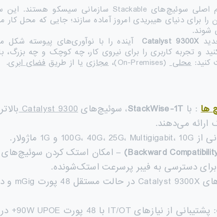
Stackabl سازمانی سیسکو هستند. این سری به‌عنوان بخشی از خانواده
را برای دنیای هیبریدی امروز آماده سازند؛ جایی که محل کار می‌
 شوند.
Catalyst 9300X
آینده را با نوآوری‌های پیوسته شکل می
 کنید:
محلی
(On-Premises)،
مجازی
یا از طریق
فضای ابری
.
ها
: با
StackWise-1T
، سوئیچ‌های
Catalyst 9300
بالات
 ارائه می‌دهند.
100G، 40G، و 1G ماژولار.