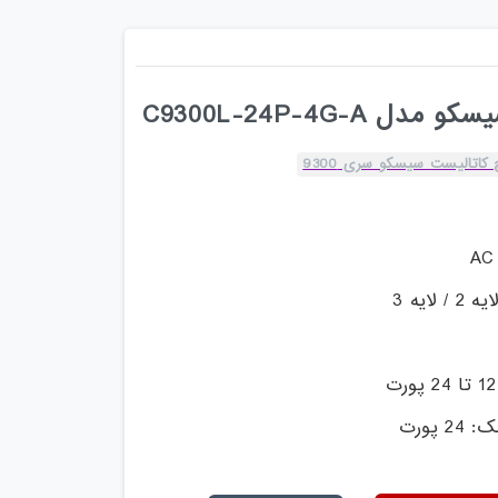
C9300L-24P-4G-A
کاتالیست سیسکو سری 9300
ایه 3
 پورت