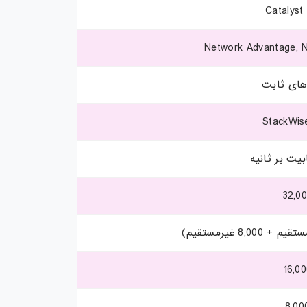
Catalyst
Network Advantage, N
های ثابت
StackWis
32,0
16,0
8,00