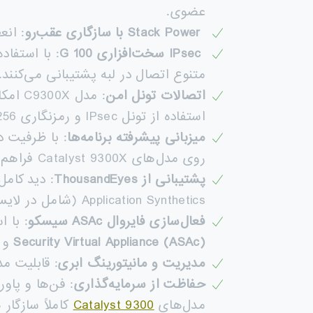
عضوی.
Stack Power
با سازگاری عقب‌رو
: انعط
IPsec
سخت‌افزاری 100
G
: با استفاده
متنوع اتصال در لبه پشتیبانی می‌کنند.
اتصالات تونل امن
: مدل C9300X امکان اتصال ایمن به
استفاده از تونل IPsec و رمزنگاری AES-256 با سرعت تا 100G را فراهم می‌کند.
میزبانی پیشرفته برنامه‌ها
روی مدل‌های Catalyst 9300X فراهم است.
پشتیبانی از
ThousandEyes
Application Synthetics (شامل در لایسنس‌های Cisco DNA Advantage).
فعال‌سازی فایروال
ASAc
سیسکو
: با است
Security Virtual Appliance (ASAc)
و بازرسی Stateful تر
مدیریت و مانیتورینگ ابری
: قابلیت مدیریت و
حفاظت از سرمایه‌گذاری
مدل‌های
Catalyst 9300
کاملاً سازگار