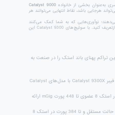
Catalyst 9000
تواند هرجایی باشد، نقاط انتهایی می‌توانند هر
‌دهند؛ نوآوری‌هایی که به شما کمک می‌کنند
اتصال‌ها را دوباره تصور کنید، امنیت را تقویت کنید و تجربه کاربری را برای نیروی کار، چه کوچک و چه بزرگ، بازتعریف کنید. با سوئیچ‌های Catalyst 9300 این
رین تراکم پهنای باند استک را در صنعت به
– امکان استک کردن سوئیچ‌های فیبر Catalyst 9300X با مدل‌های Catalyst
: مدل‌های Catalyst 9300X در حالت مستقل 48 پورت mGig و در استک 8 عضوی تا 448 پورت mGig ارائه
: پشتیبانی از نیازهای IT/OT با 48 پورت 90W UPOE+ در حالت مستقل و تا 384 پورت در استک 8