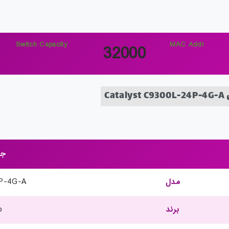
Switch Capacity
MAC Addr
32000
C
جز
مدل
P-4G-A
برند
o