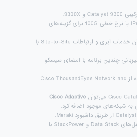
 9300X.
، مدل‌های Catalyst 9300X از IPsec با نرخ خطی 100G برای گزینه‌های
، ارائه‌دهندگان خدمات ابری و ارتباطات Site-to-Site با
 RAM اضافی، QAT و 2 پورت 10G AppGig، امکان میزبانی چندین برنامه با امضای سیسکو
: دید کامل از مسیر بین شعبه/پردیس تا ابرها و مراکز داده با استفاده از Cisco ThousandEyes Network and
Cisco Adaptive
: فن‌ها و پاورهای افزونه‌ای (Redundant) مدل‌های Catalyst 9300X، کابل‌های Data Stack و StackPower با