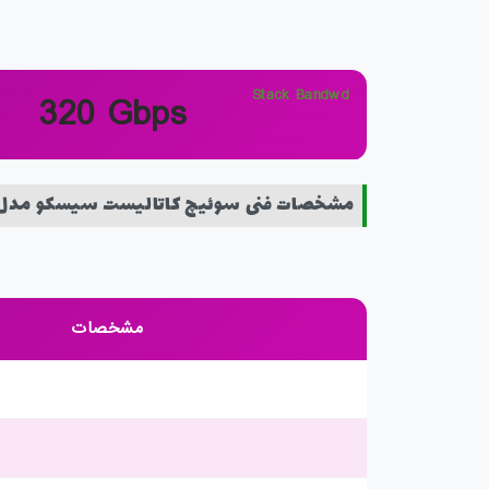
Stack Bandwd
320 Gbps
مشخصات فنی سوئیچ کاتالیست سیسکو مدل atalyst C9300L-24P-4G-A
مشخصات