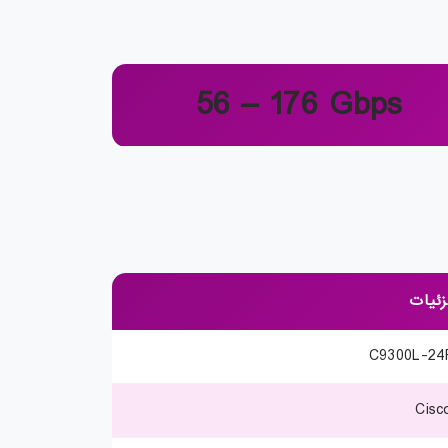
56 – 176 Gbps
ئیات
C9300L-24
Cisc