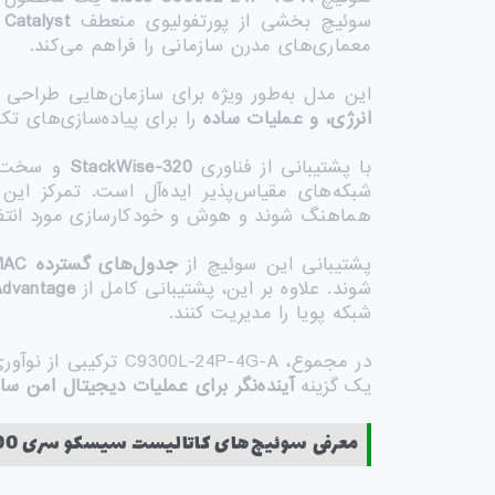
سوئیچ بخشی از پورتفولیوی منعطف
 Catalyst
معماری‌های مدرن سازمانی را فراهم می‌کند.
این مدل به‌طور ویژه برای سازمان‌هایی طراح
انرژی، و عملیات ساده
را برای پیاده‌سازی‌های تک
با پشتیبانی از فناوری
StackWise-320
و سخت‌افزار قدرت
شبکه‌های مقیاس‌پذیر ایده‌آل است. تمرکز ای
هماهنگ شوند و هوش و خودکارسازی مورد انتظار 
پشتیبانی این سوئیچ از
جدول‌های گسترده
MAC
شوند. علاوه بر این، پشتیبانی کامل از
Advantage
شبکه پویا را مدیریت کنند.
در مجموع، C9300L-24P-4G-A ترکیبی از نوآوری‌های
یک گزینه
آینده‌نگر برای عملیات دیجیتال امن سا
معرفی سوئیچ‌های کاتالیست سیسکو سری 9300