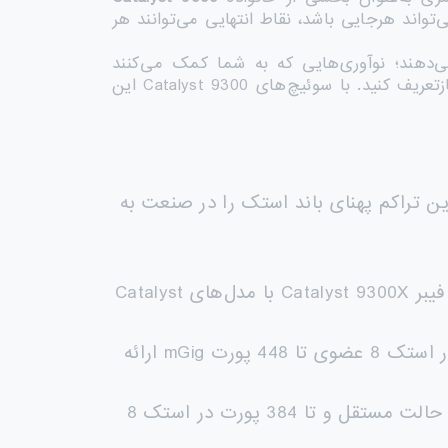
تواند هرجایی باشد، نقاط انتهایی می‌توانند هر
‌دهند؛ نوآوری‌هایی که به شما کمک می‌کنند
اتصال‌ها را دوباره تصور کنید، امنیت را تقویت کنید و تجربه کاربری را برای نیروی کار، چه کوچک و چه بزرگ، بازتعریف کنید. با سوئیچ‌های Catalyst 9300 این
رین تراکم پهنای باند استک را در صنعت به
– امکان استک کردن سوئیچ‌های فیبر Catalyst 9300X با مدل‌های Catalyst
: مدل‌های Catalyst 9300X در حالت مستقل 48 پورت mGig و در استک 8 عضوی تا 448 پورت mGig ارائه
: پشتیبانی از نیازهای IT/OT با 48 پورت 90W UPOE+ در حالت مستقل و تا 384 پورت در استک 8