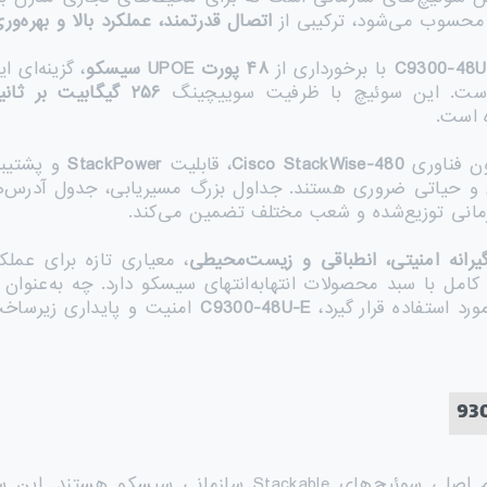
حسوب می‌شود، ترکیبی از
اتصال قدرتمند، عملکرد بالا و بهره‌ور
C9300-48U
با برخورداری از
۴۸
پورت
UPOE
سیسکو
، گزینه‌ای 
 است. این سوئیچ با ظرفیت سوییچینگ
۲۵۶
گیگابیت بر ثانی
است.
ون فناوری
Cisco StackWise-480
، قابلیت
StackPower
و پشتیبا
ازمانی توزیع‌شده و شعب مختلف تضمین می‌کند.
یرانه امنیتی، انطباقی و زیست‌محیطی
، معیاری تازه برای عمل
C9300-48U-E
امنیت و پایداری زیرساخت
Stackabl سازمانی سیسکو هستند. این سری به‌عنوان بخشی از خانواده