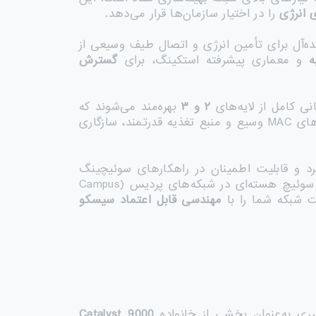
ی انرژی
را در اختیار سازمان‌ها قرار می‌دهد.
ایده‌آل برای تأمین انرژی و اتصال طیف وسیعی از
ه
و معماری پیشرفته استکینگ، برای
گسترش
نی کامل از لایه‌های
۲
و
۳
بهره‌مند می‌شوند که
همگی برای کاربرد در محیط‌های تجاری حساس و حیاتی ضروری هستند. جداول بزرگ مسیریابی، جدول آدرس‌های MAC وسیع و منبع تغذیه قدرتمند، سازگاری
کرد و قابلیت اطمینان در راهکارهای سوئیچینگ
سازمانی ارائه می‌دهد و در عین حال یکپارچگی کامل با سبد محصولات انتهابه‌انتهای سیسکو دارد. چه به‌عنوان سوئیچ هسته‌ای در شبکه‌های پردیس (Campus
 شبکه شما را با
مهندسی قابل اعتماد سیسکو
Catalyst 9000