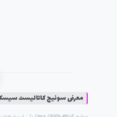
معرفی سوئیچ کاتالیست سیسکو مدل C9300-48U-E
سوئیچ
Cisco C9300-48U-E
یکی از پیشرفته‌تر