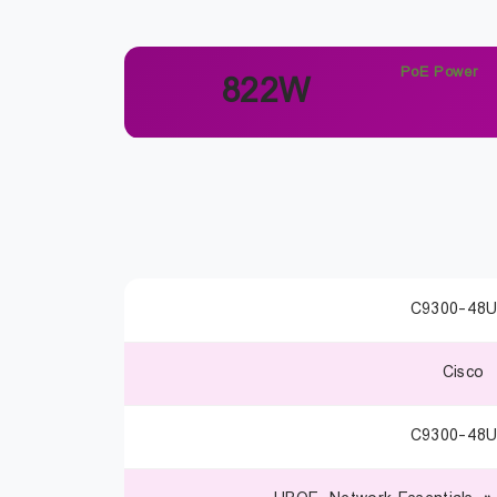
PoE Power
822W
C9300-48U
Cisco
C9300-48U