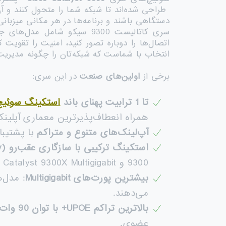
طراحی شده‌اند تا شبکه شما را متحول کنند و آن 
دستگاهی باشند و برنامه‌ها در هر مکانی میزبانی
سری کاتالیست 9300 سیکو شامل مدل‌های جدید
انتخاب با شماست که شبکه‌تان را چگونه مدیریت
برخی از
اولین‌های صنعت
در این سری:
تا 1 ترابیت پهنای باند
استکینگ سوئیچ
همراه انعطاف‌پذیرترین معماری آپلینک
آپ‌لینک‌های متنوع و متراکم
با پشتیبانی از  25G، Multigigabit، 10G
استکینگ ترکیبی با سازگاری عقب‌رو
(Backward Compatibility)
9300 و Catalyst 9300X Multigigabit برای دسترسی به فیبر پرسرعت استک‌شونده.
بیشترین پورت‌های
Multigigabit
می‌دهند.
بالاترین تراکم
UPOE+
با توان 90 وات
عضوی.