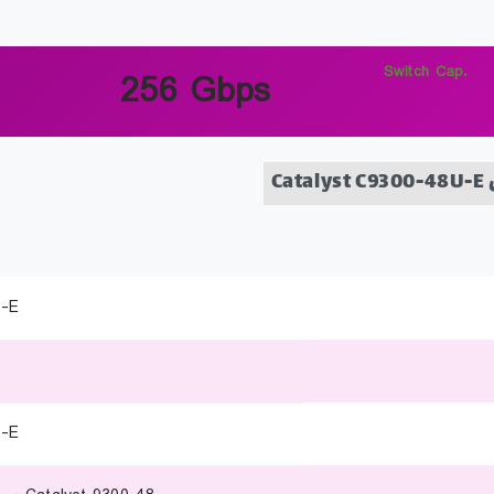
Switch Cap.
256 Gbps
C
-E
-E