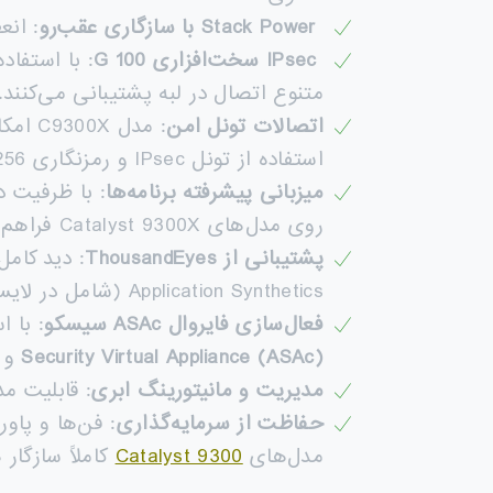
Stack Power
با سازگاری عقب‌رو
: انعط
IPsec
سخت‌افزاری 100
G
: با استفاده
متنوع اتصال در لبه پشتیبانی می‌کنند.
اتصالات تونل امن
: مدل C9300X امکان اتصال ایمن به
استفاده از تونل IPsec و رمزنگاری AES-256 با سرعت تا 100G را فراهم می‌کند.
میزبانی پیشرفته برنامه‌ها
روی مدل‌های Catalyst 9300X فراهم است.
پشتیبانی از
ThousandEyes
Application Synthetics (شامل در لایسنس‌های Cisco DNA Advantage).
فعال‌سازی فایروال
ASAc
سیسکو
: با است
Security Virtual Appliance (ASAc)
و بازرسی Stateful تر
مدیریت و مانیتورینگ ابری
: قابلیت مدیریت و
حفاظت از سرمایه‌گذاری
مدل‌های
Catalyst 9300
کاملاً سازگار