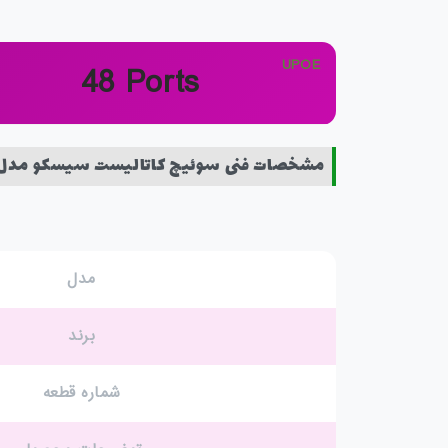
UPOE
48 Ports
مشخصات فنی سوئیچ کاتالیست سیسکو مدل atalyst C9300-48U-E
مدل
برند
شماره قطعه