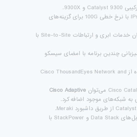
 9300X.
، مدل‌های Catalyst 9300X از IPsec با نرخ خطی 100G برای گزینه‌های
، ارائه‌دهندگان خدمات ابری و ارتباطات Site-to-Site با
 RAM اضافی، QAT و 2 پورت 10G AppGig، امکان میزبانی چندین برنامه با امضای سیسکو
: دید کامل از مسیر بین شعبه/پردیس تا ابرها و مراکز داده با استفاده از Cisco ThousandEyes Network and
Cisco Adaptive
: فن‌ها و پاورهای افزونه‌ای (Redundant) مدل‌های Catalyst 9300X، کابل‌های Data Stack و StackPower با