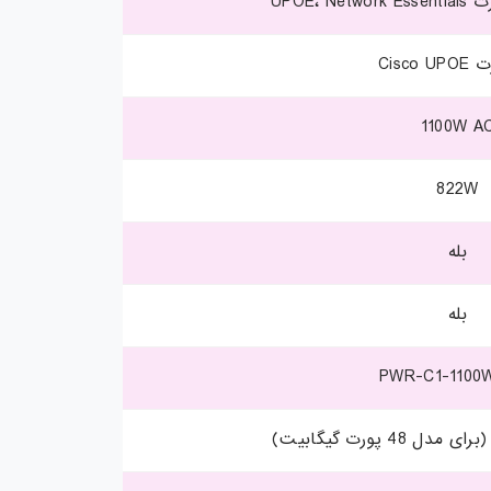
1100W A
822W
بله
بله
PWR-C1-1100