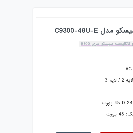
ل C9300-48U-E
کاتالیست سیسکو سری 9300
ایه 3
 پورت