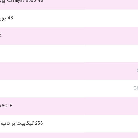
Catalyst 9300 48 پورت UPOE، Network Essentials
48 پورت Cisco UPOE
C
WAC-P
256 گیگابیت بر ثانیه (برای مدل 48 پورت گیگابیت)