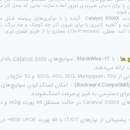
را برای دنیای هیبریدی امروز آماده سازند؛ جایی که محل کار می‌
 شوند.
Catalyst 9300X
آینده را با نوآوری‌های پیوسته شکل می
 کنید:
محلی
(On-Premises)،
مجازی
یا از طریق
فضای ابری
.
ها
: با
StackWise-1T
، سوئیچ‌های
Catalyst 9300
بالات
 ارائه می‌دهند.
100G، 40G، و 1G ماژولار.