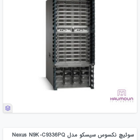
سوئیچ نکسوس سیسکو مدل Nexus N9K-C9336PQ