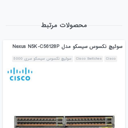
محصولات مرتبط
سوئیچ نکسوس سیسکو مدل Nexus N5K-C56128P
Cisco
Cisco Switches
سوئیچ نکسوس سیسکو سری 5000