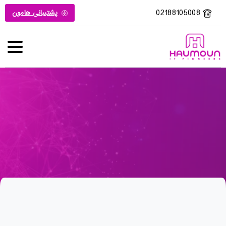
02188105008
پشتیبانی هامون