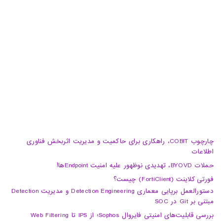
تبریز، آبرسان، فلکه دانشگاه، برج بلور، طبقه 5، واحد A
02188105008
04133370010
info@haumoun.com
چارچوب COBIT، راهکاری برای حاکمیت و مدیریت اثربخش فناوری
اطلاعات
حملات BYOVD، تهدیدی نوظهور علیه امنیت Endpointها!
فورتی کلاینت (FortiClient) چیست؟
دستورالعمل برپایی معماری Detection Engineering و مدیریت Detection
مبتنی بر Git در SOC
بررسی قابلیت‌های امنیتی فایروال Sophos؛ از IPS تا Web Filtering