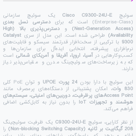
سوئیچ
Cisco C9300-24U-E
یک سوئیچ سازمانی
(Enterprise-Class) است که برای
دسترسی نسل بعدی
(Next-Generation Access)
و
دسترس‌پذیری بالا
(High
Availability)
طراحی شده است. این مدل از سری
Catalyst
9300
با ترکیبی از سخت‌افزار قدرتمند سیسکو و قابلیت‌های
نرم‌افزاری پیشرفته، انتخابی ایده‌آل برای سازمان‌ها و
کسب‌وکارهایی در
آسیا، اروپا، آفریقا و آمریکای شمالی
است
که به زیرساخت‌های سوئیچینگ مدرن و مقیاس‌پذیر نیاز
دارند.
این سوئیچ با دارا بودن
24
پورت
UPOE
و توان PoE کلی
830
وات
، امکان پشتیبانی از دستگاه‌های پرمصرف مانند
Access Point
های پرظرفیت، دوربین‌های امنیتی، سیستم‌های
هوشمند و تجهیزات
IoT
را بدون نیاز به کابل‌کشی اضافی
فراهم می‌کند.
از نظر کارایی، سوئیچ
C9300-24U-E
یک ظرفیت سوئیچینگ
208
گیگابیت بر ثانیه
(Non-blocking Switching Capacity)
را
ارائه می‌دهد که پاسخگوی نیازهای پهنای باند برای