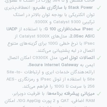
حالت مستقل و تا 384 پورت در استک 8 عضوی.
Stack Power
با سازگاری عقب‌رو
: انعطاف‌پذیری
توان الکتریکی با بودجه توان بالاتر در استک
ترکیبی Catalyst 9300 و 9300X.
IPsec
سخت‌افزاری 100
G
: با استفاده از
UADP
2.0Sec ASIC
، مدل‌های Catalyst 9300X از
IPsec با نرخ خطی 100G برای گزینه‌های متنوع
اتصال در لبه پشتیبانی می‌کنند.
اتصالات تونل امن
: مدل C9300X امکان اتصال
ایمن به
Secure Internet Gateway
،
ارائه‌دهندگان خدمات ابری و ارتباطات Site-to-
Site با استفاده از تونل IPsec و رمزنگاری AES-
256 با سرعت تا 100G را فراهم می‌کند.
میزبانی پیشرفته برنامه‌ها
: با ظرفیت دوبرابر،
RAM اضافی، QAT و 2 پورت 10G AppGig، امکان