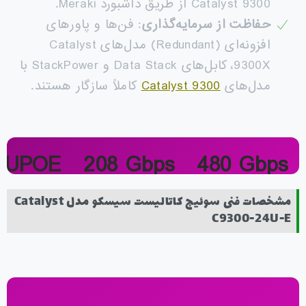
Catalyst 9300 از طریق داشبورد Meraki.
حفاظت از سرمایه‌گذاری
: فن‌ها و پاورهای
افزونه‌ای (Redundant) مدل‌های Catalyst
9300X، کابل‌های Data Stack و StackPower با
مدل‌های
Catalyst 9300
کاملاً سازگار هستند.
 UPOE
208 Gbps
480 Gbps
oE+ Ports
Switch Cap.
Stacking
مشخصات فنی سوئیچ کاتالیست سیسکو مدل Catalyst
C9300-24U-E