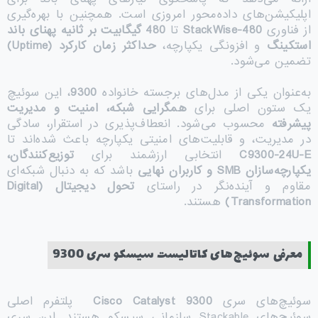
اپلیکیشن‌های داده‌محور امروزی است. همچنین با بهره‌گیری
از فناوری
StackWise-480
تا
480
گیگابیت بر ثانیه پهنای باند
استکینگ
و افزونگی یکپارچه،
حداکثر زمان کارکرد
(Uptime)
تضمین می‌شود.
به‌عنوان یکی از مدل‌های برجسته خانواده
9300
، این سوئیچ
یک ستون اصلی برای
همگرایی شبکه، امنیت و مدیریت
پیشرفته
محسوب می‌شود. انعطاف‌پذیری در استقرار، سادگی
در مدیریت، و قابلیت‌های امنیتی یکپارچه باعث شده‌اند تا
C9300-24U-E
انتخابی ارزشمند برای
توزیع‌کنندگان،
یکپارچه‌سازان
SMB
و کاربران نهایی
باشد که به دنبال شبکه‌ای
مقاوم و آینده‌نگر در راستای
تحول دیجیتال
(Digital
Transformation)
هستند.
معرفی سوئیچ‌های کاتالیست سیسکو سری 9300
سوئیچ‌های سری
Cisco Catalyst 9300
پلتفرم اصلی
سوئیچ‌های Stackable سازمانی سیسکو هستند. این سری