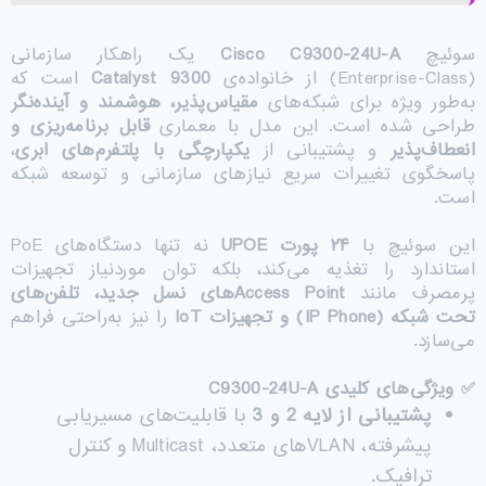
سوئیچ
Cisco C9300-24U-A
یک راهکار سازمانی
(Enterprise-Class) از خانواده‌ی
Catalyst 9300
است که
به‌طور ویژه برای شبکه‌های
مقیاس‌پذیر، هوشمند و آینده‌نگر
طراحی شده است. این مدل با معماری
قابل برنامه‌ریزی و
انعطاف‌پذیر
و پشتیبانی از
یکپارچگی با پلتفرم‌های ابری
،
پاسخگوی تغییرات سریع نیازهای سازمانی و توسعه شبکه
است.
این سوئیچ با
۲۴
پورت
UPOE
نه تنها دستگاه‌های PoE
استاندارد را تغذیه می‌کند، بلکه توان موردنیاز تجهیزات
پرمصرف مانند
Access Point
های نسل جدید، تلفن‌های
تحت شبکه
(IP Phone)
و تجهیزات
IoT
را نیز به‌راحتی فراهم
می‌سازد.
✅
ویژگی‌های کلیدی
C9300-24U-A
پشتیبانی از لایه 2 و 3
با قابلیت‌های مسیریابی
پیشرفته، VLANهای متعدد، Multicast و کنترل
ترافیک.