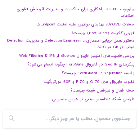
چارچوب COBIT، راهکاری برای حاکمیت و مدیریت اثربخش فناوری
اطلاعات
حملات BYOVD، تهدیدی نوظهور علیه امنیت Endpointها!
فورتی کلاینت (FortiClient) چیست؟
دستورالعمل برپایی معماری Detection Engineering و مدیریت Detection
مبتنی بر Git در SOC
بررسی قابلیت‌های امنیتی فایروال Sophos؛ از IPS تا Web Filtering
پیکربندی Geo IP در فایروال FortiGate چگونه انجام می‌شود؟
وظیفه FortiGuard IP Reputation چیست؟
تفاوت فایروال های 70 G و 70 F و 60F فورتی‌گیت
حمله فعال و غیرفعال شبکه چیست؟
طراحی شبکه دیتاسنتر مبتنی بر هوش مصنوعی