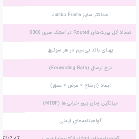
حداکثر سایز Jumbo Frame
تعداد کل پورت‌های Routed در استک سری 9300
پهنای باند بی‌سیم در هر سوئیچ
نرخ ارسال (Forwarding Rate)
ابعاد (ارتفاع × عرض × عمق)
میانگین زمان بین خرابی‌ها (MTBF)
گواهینامه‌های ایمنی
گواهینامه‌های انتشار الکترومغناطیسی
47 CFR Part 15، CISPR22 Class A، EN 300 386 V1.6.1، EN 55022 Class A، EN 55032 Class A، CISPR 32 Class A، EN61000-3-2، EN61000-3-3، ICES-003 Class A، TCVN 7189 Class A، V-3 Class A، CISPR24، EN 300 386، EN55024، TCVN 7317