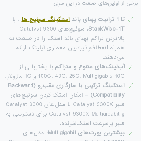
برخی از
اولین‌های صنعت
در این سری:
تا 1 ترابیت پهنای باند
استکینگ سوئیچ
ها
: با
StackWise-1T
، سوئیچ‌های
Catalyst 9300
بالاترین تراکم پهنای باند استک را در صنعت به
همراه انعطاف‌پذیرترین معماری آپلینک ارائه
می‌دهند.
آپ‌لینک‌های متنوع و متراکم
با پشتیبانی از
100G، 40G، 25G، Multigigabit، 10G و 1G ماژولار.
استکینگ ترکیبی با سازگاری عقب‌رو
(Backward
Compatibility)
– امکان استک کردن سوئیچ‌های
فیبر Catalyst 9300X با مدل‌های Catalyst 9300
و Catalyst 9300X Multigigabit برای دسترسی به
فیبر پرسرعت استک‌شونده.
بیشترین پورت‌های
Multigigabit
: مدل‌های