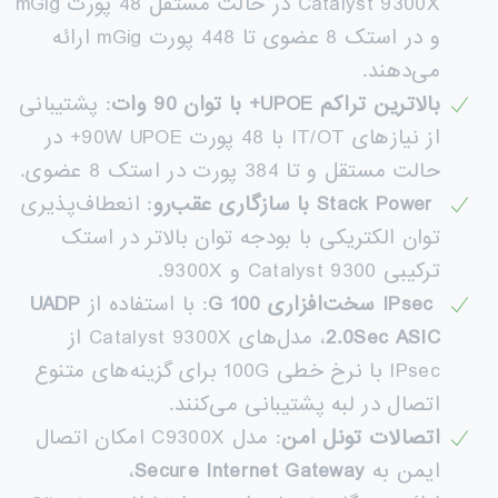
Catalyst 9300X در حالت مستقل 48 پورت mGig
و در استک 8 عضوی تا 448 پورت mGig ارائه
می‌دهند.
بالاترین تراکم
UPOE+
با توان 90 وات
: پشتیبانی
از نیازهای IT/OT با 48 پورت 90W UPOE+ در
حالت مستقل و تا 384 پورت در استک 8 عضوی.
Stack Power
با سازگاری عقب‌رو
: انعطاف‌پذیری
توان الکتریکی با بودجه توان بالاتر در استک
ترکیبی Catalyst 9300 و 9300X.
IPsec
سخت‌افزاری 100
G
: با استفاده از
UADP
2.0Sec ASIC
، مدل‌های Catalyst 9300X از
IPsec با نرخ خطی 100G برای گزینه‌های متنوع
اتصال در لبه پشتیبانی می‌کنند.
اتصالات تونل امن
: مدل C9300X امکان اتصال
ایمن به
Secure Internet Gateway
،