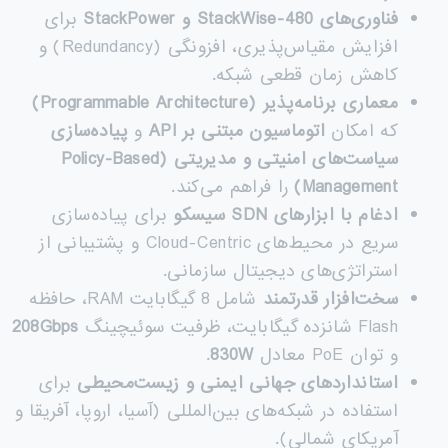
فناوری‌های
StackWise-480
و
StackPower
برای
افزایش مقیاس‌پذیری، افزونگی (Redundancy) و
کاهش زمان قطعی شبکه.
معماری برنامه‌پذیر
(Programmable Architecture)
که امکان
اتوماسیون مبتنی بر
API
و
پیاده‌سازی
سیاست‌های امنیتی و مدیریتی
(Policy-Based
Management)
را فراهم می‌کند.
ادغام با ابزارهای
SDN
سیسکو
برای پیاده‌سازی
سریع در محیط‌های Cloud-Centric و پشتیبانی از
استراتژی‌های دیجیتال سازمانی.
سخت‌افزار قدرتمند
شامل 8 گیگابایت RAM، حافظه
Flash شانزده گیگابایت، ظرفیت سوئیچینگ
208Gbps
و توان PoE معادل
830W
.
استانداردهای جهانی ایمنی و زیست‌محیطی
برای
استفاده در شبکه‌های بین‌المللی (آسیا، اروپا، آفریقا و
آمریکای شمالی).