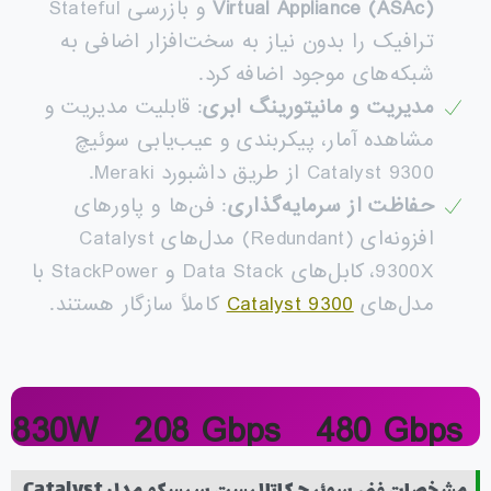
Virtual Appliance (ASAc)
و بازرسی Stateful
ترافیک را بدون نیاز به سخت‌افزار اضافی به
شبکه‌های موجود اضافه کرد.
مدیریت و مانیتورینگ ابری
: قابلیت مدیریت و
مشاهده آمار، پیکربندی و عیب‌یابی سوئیچ
Catalyst 9300 از طریق داشبورد Meraki.
حفاظت از سرمایه‌گذاری
: فن‌ها و پاورهای
افزونه‌ای (Redundant) مدل‌های Catalyst
9300X، کابل‌های Data Stack و StackPower با
مدل‌های
Catalyst 9300
کاملاً سازگار هستند.
830W
208 Gbps
480 Gbps
PoE Power
Switch Cap.
Stacking
مشخصات فنی سوئیچ کاتالیست سیسکو مدل Catalyst