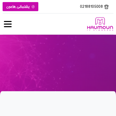
02188105008
پشتیبانی هامون