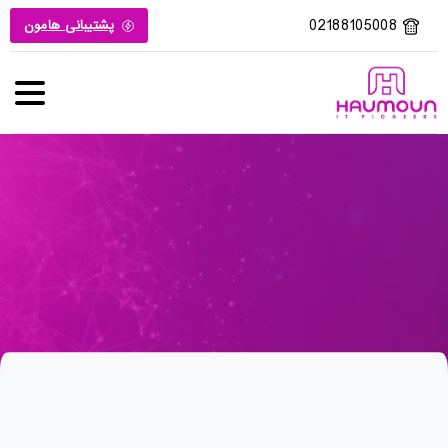
02188105008
پشتیبانی هامون