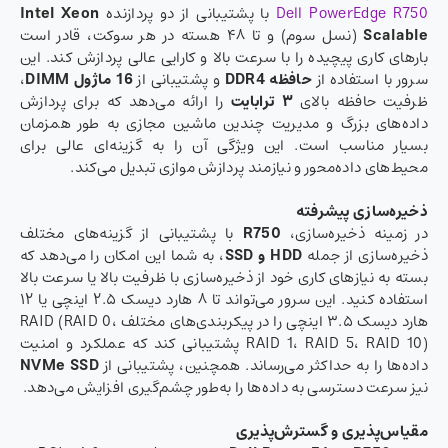
Dell PowerEdge R750
با پشتیبانی از دو پردازنده
Intel Xeon
Scalable
(نسل سوم) و تا ۴۸ هسته در هر سوکت، قادر است
بارهای کاری پیچیده را با سرعت بالا و کارایی عالی پردازش کند. این
سرور با استفاده از
حافظه
DDR4
و پشتیبانی از
16
ماژول
DIMM
،
ظرفیت حافظه‌ بالای
۳
ترابایت
را ارائه می‌دهد که برای پردازش
داده‌های بزرگ و مدیریت چندین ماشین مجازی به طور همزمان
بسیار مناسب است. این ویژگی آن را به گزینه‌ای عالی برای
محیط‌های داده‌محور و نیازمند پردازش موازی تبدیل می‌کند.
ذخیره‌سازی پیشرفته
در زمینه ذخیره‌سازی،
R750
با پشتیبانی از گزینه‌های مختلف
ذخیره‌سازی از جمله
HDD
و
SSD
، به شما این امکان را می‌دهد که
بسته به نیازهای کاری خود از ذخیره‌سازی با ظرفیت بالا یا سرعت بالا
استفاده کنید. این سرور می‌تواند تا ۸ هارد دیسک ۲.۵ اینچی یا ۱۲
هارد دیسک ۳.۵ اینچی را در پیکربندی‌های مختلف RAID (RAID 0،
RAID 1، RAID 5، RAID 10) پشتیبانی کند که عملکرد و امنیت
داده‌ها را به حداکثر می‌رساند. همچنین، پشتیبانی از
NVMe SSD
نیز سرعت دسترسی به داده‌ها را به‌طور چشم‌گیری افزایش می‌دهد.
مقیاس‌پذیری و گسترش‌پذیری