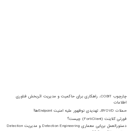
خیابان هفتم، پلاک 32، طبقه سوم
تبریز، آبرسان، فلکه دانشگاه، برج بلور، طبقه 5، واحد A
02188105008
04133370010
info@haumoun.com
چارچوب COBIT، راهکاری برای حاکمیت و مدیریت اثربخش فناوری
اطلاعات
حملات BYOVD، تهدیدی نوظهور علیه امنیت Endpointها!
فورتی کلاینت (FortiClient) چیست؟
دستورالعمل برپایی معماری Detection Engineering و مدیریت Detection