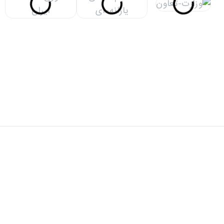
دفتر مرکزی: تهران، خیابان شهید سید حسن نصرالله(وزرا)،
خیابان 20، کوچه گلپر، پلاک 15، ساختمان هامون
دفتر پشتیبان: تهران، خیابان شهید سید حسن نصرالله(وزرا)،