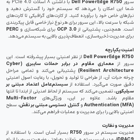
سرور
Dell PowerEdge R750
با داشتن ۸ اسلات PCIe 4.0 به
شما این امکان را می‌دهد که سیستم خود را گسترش دهید و
نیازهای خاص خود را برآورده کنید. از کارت‌های گرافیکی تا کارت‌های
شبکه با سرعت بالا، این سرور برای هر نوع نیاز خاصی قابل پیکربندی
است. همچنین، پشتیبانی از
OCP 3.0
برای شبکه‌سازی و
PERC
برای مدیریت ذخیره‌سازی، انعطاف‌پذیری بالایی به سیستم می‌دهد.
امنیت یکپارچه
Dell PowerEdge R750
از نظر امنیتی بسیار پیشرفته است. این
سرور از
معماری مقاوم در برابر حملات سایبری
(Cyber
Resilient Architecture)
پشتیبانی می‌کند و تمامی مراحل
چرخه حیات آن، از طراحی تا تولید و تحویل، با رعایت اصول امنیتی
دقیق صورت می‌گیرد. استفاده از
سیستم‌عامل اعتماد مبتنی بر
سیلیکون
، تضمین می‌کند که سیستم از لحاظ امنیتی از ابتدا تا انتها
مقاوم باشد. علاوه بر این، ویژگی‌های
Multi-Factor
Authentication (MFA)
و
کنترل دسترسی مبتنی بر نقش
، سطح
امنیتی بالایی را برای مدیریت و عملیات فراهم می‌کند.
مدیریت و نظارت
مدیریت سیستم در سرور
R750
بسیار آسان است. با استفاده از
iDRAC9
، مدیران سیستم می‌توانند به‌راحتی وضعیت سرور را از راه