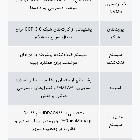
پشتیبانی از **NVMe SSD** برای افزایش
ذخیره‌سازی
سرعت دسترسی به داده‌ها
NVMe
پورت‌های
پشتیبانی از کارت‌های شبکه OCP 3.0 برای
شبکه
اتصال سریع به شبکه
سیستم
سیستم خنک‌کننده پیشرفته با فن‌های
خنک‌کننده
هوشمند برای عملکرد بهینه
پشتیبانی از معماری مقاوم در برابر حملات
امنیت
سایبری، **MFA** و کنترل‌های دسترسی
مبتنی بر نقش
پشتیبانی از **iDRAC9** و **Dell
مدیریت
OpenManage** برای مدیریت از راه دور و
سیستم
نظارت بر وضعیت سرور