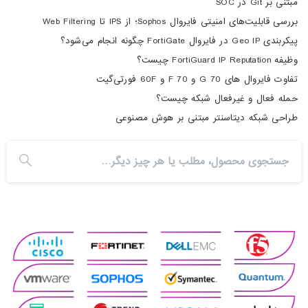
مبتنی بر Git در SOC
بررسی قابلیت‌های امنیتی فایروال Sophos؛ از IPS تا Web Filtering
پیکربندی Geo IP در فایروال FortiGate چگونه انجام می‌شود؟
وظیفه FortiGuard IP Reputation چیست؟
تفاوت فایروال های 70 G و 70 F و 60F فورتی‌گیت
حمله فعال و غیرفعال شبکه چیست؟
طراحی شبکه دیتاسنتر مبتنی بر هوش مصنوعی