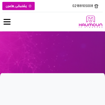
02188105008
پشتیبانی هامون