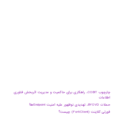
دفتر پشتیبان: تهران، خیابان شهید سید حسن نصرالله(وزرا)،
خیابان هفتم، پلاک 32، طبقه سوم
تبریز، آبرسان، فلکه دانشگاه، برج بلور، طبقه 5، واحد A
02188105008
04133370010
info@haumoun.com
چارچوب COBIT، راهکاری برای حاکمیت و مدیریت اثربخش فناوری
اطلاعات
حملات BYOVD، تهدیدی نوظهور علیه امنیت Endpointها!
فورتی کلاینت (FortiClient) چیست؟