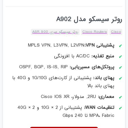
روتر سیسکو مدل A902
Cisco
Cisco Routers
روتر سیسکو سری ASR 900
پشتیبانی VPN:
MPLS VPN, L3VPN, L2VPN
منبع تغذیه:
AC/DC با افزونگی
پروتکل‌های مسیریابی:
OSPF, BGP, IS-IS, RIP
پهنای باند:
پشتیبانی از کارت‌های 1G/10G و 40G با
پهنای باند بالا
معماری:
2RU, مدولار، Cisco IOS XR
تنظیمات WAN:
پشتیبانی از 2 × 10G و 2 × 40G
MPA، Fabric تا 240 Gbps