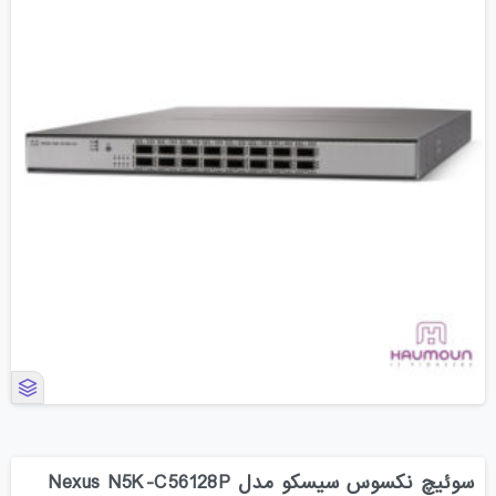
سوئیچ نکسوس سیسکو مدل Nexus N5K-C56128P