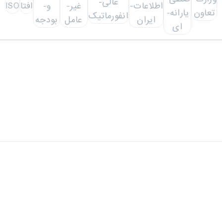
دفتر مرکزی: تهران، خیابان شهید سید حسن نصرالله(وزرا)،
خیابان 20، کوچه گلپر، پلاک 15، ساختمان هامون