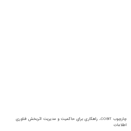
خیابان 20، کوچه گلپر، پلاک 15، ساختمان هامون
دفتر پشتیبان: تهران، خیابان شهید سید حسن نصرالله(وزرا)،
خیابان هفتم، پلاک 32، طبقه سوم
تبریز، آبرسان، فلکه دانشگاه، برج بلور، طبقه 5، واحد A
02188105008
04133370010
info@haumoun.com
چارچوب COBIT، راهکاری برای حاکمیت و مدیریت اثربخش فناوری
اطلاعات