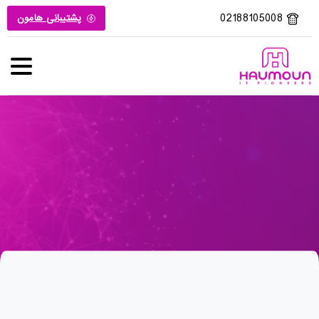
02188105008
پشتیبانی هامون