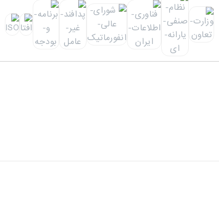
دفتر مرکزی: تهران، خیابان شهید سید حسن نصرالله(وزرا)،