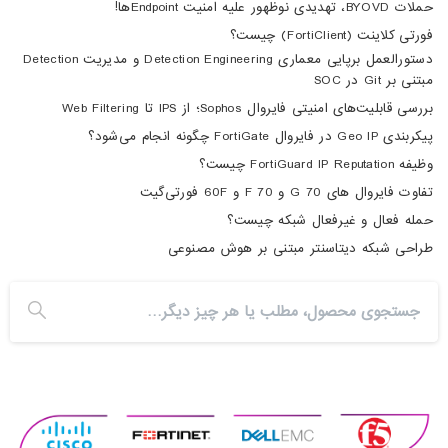
حملات BYOVD، تهدیدی نوظهور علیه امنیت Endpointها!
فورتی کلاینت (FortiClient) چیست؟
دستورالعمل برپایی معماری Detection Engineering و مدیریت Detection
مبتنی بر Git در SOC
بررسی قابلیت‌های امنیتی فایروال Sophos؛ از IPS تا Web Filtering
پیکربندی Geo IP در فایروال FortiGate چگونه انجام می‌شود؟
وظیفه FortiGuard IP Reputation چیست؟
تفاوت فایروال های 70 G و 70 F و 60F فورتی‌گیت
حمله فعال و غیرفعال شبکه چیست؟
طراحی شبکه دیتاسنتر مبتنی بر هوش مصنوعی