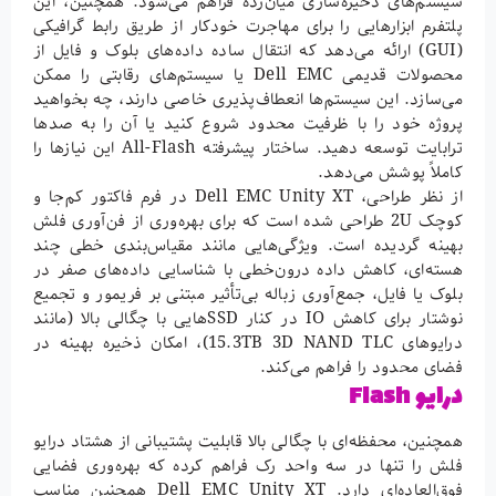
سیستم‌های ذخیره‌سازی میان‌رده فراهم می‌شود. همچنین، این
پلتفرم ابزارهایی را برای مهاجرت خودکار از طریق رابط گرافیکی
(GUI) ارائه می‌دهد که انتقال ساده داده‌های بلوک و فایل از
محصولات قدیمی Dell EMC یا سیستم‌های رقابتی را ممکن
می‌سازد. این سیستم‌ها انعطاف‌پذیری خاصی دارند، چه بخواهید
پروژه خود را با ظرفیت محدود شروع کنید یا آن را به صدها
ترابایت توسعه دهید. ساختار پیشرفته All-Flash این نیازها را
کاملاً پوشش می‌دهد.
از نظر طراحی، Dell EMC Unity XT در فرم فاکتور کم‌جا و
کوچک 2U طراحی شده است که برای بهره‌وری از فن‌آوری فلش
بهینه گردیده است. ویژگی‌هایی مانند مقیاس‌بندی خطی چند
هسته‌ای، کاهش داده درون‌خطی با شناسایی داده‌های صفر در
بلوک یا فایل، جمع‌آوری زباله بی‌تأثیر مبتنی بر فریمور و تجمیع
نوشتار برای کاهش IO در کنار SSD‌هایی با چگالی بالا (مانند
درایوهای 15.3TB 3D NAND TLC)، امکان ذخیره بهینه در
فضای محدود را فراهم می‌کند.
درایو Flash
همچنین، محفظه‌ای با چگالی بالا قابلیت پشتیبانی از هشتاد درایو
فلش را تنها در سه واحد رک فراهم کرده که بهره‌وری فضایی
فوق‌العاده‌ای دارد. Dell EMC Unity XT همچنین مناسب