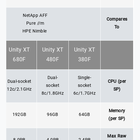
NetApp AFF
Compares
Pure //m
To
HPE Nimble
Unity XT
Unity XT
Unity XT
680F
480F
380F
Dual-
Single-
Dual-socket
CPU (per
socket
socket
12c/2.1GHz
SP)
8c/1.8GHz
6c/1.7GHz
Memory
192GB
96GB
64GB
(per SP)
Max Raw