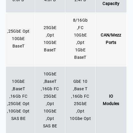
8.0PB
4.0PB
2.4PB
Capacity
8/16Gb
25GbE
FC,
25GbE Opt,
Opt,
10GbE
CAN/Mezz
10GbE
10GbE
Opt,
Ports
BaseT
BaseT
1GbE
BaseT
10GbE
10GbE
BaseT,
10 GbE
BaseT,
16Gb FC,
Base T,
16Gb FC,
25GbE
16Gb FC,
IO
25GbE Opt,
Opt,
25GbE
Modules
10GbE Opt,
10GbE
Opt,
SAS BE
Opt,
10Gbe Opt
SAS BE