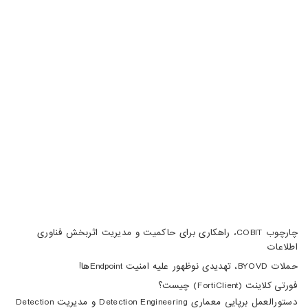
خیابان هفتم، پلاک 32، طبقه سوم
تبریز، آبرسان، فلکه دانشگاه، برج بلور، طبقه 5، واحد A
02188105008
04133370010
info@haumoun.com
چارچوب COBIT، راهکاری برای حاکمیت و مدیریت اثربخش فناوری
اطلاعات
حملات BYOVD، تهدیدی نوظهور علیه امنیت Endpointها!
فورتی کلاینت (FortiClient) چیست؟
دستورالعمل برپایی معماری Detection Engineering و مدیریت Detection