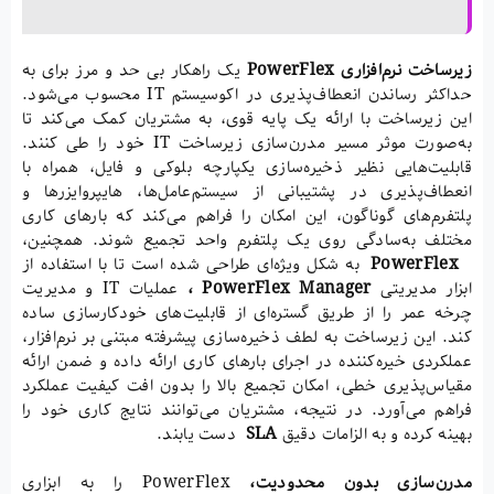
زیرساخت نرم‌افزاری
PowerFlex
یک راهکار بی حد و مرز برای به
حداکثر رساندن انعطاف‌پذیری در اکوسیستم IT محسوب می‌شود.
این زیرساخت با ارائه یک پایه‌ قوی، به مشتریان کمک می‌کند تا
به‌صورت موثر مسیر مدرن‌سازی زیرساخت IT خود را طی کنند.
قابلیت‌هایی نظیر ذخیره‌سازی یکپارچه بلوکی و فایل، همراه با
انعطاف‌پذیری در پشتیبانی از سیستم‌عامل‌ها، هایپروایزرها و
پلتفرم‌های گوناگون، این امکان را فراهم می‌کند که بارهای کاری
مختلف به‌سادگی روی یک پلتفرم واحد تجمیع شوند. همچنین،
PowerFlex
به شکل ویژه‌ای طراحی شده است تا با استفاده از
ابزار مدیریتی
PowerFlex Manager
،
عملیات IT و مدیریت
چرخه عمر را از طریق گستره‌ای از قابلیت‌های خودکارسازی ساده
کند. این زیرساخت به لطف ذخیره‌سازی پیشرفته مبتنی بر نرم‌افزار،
عملکردی خیره‌کننده در اجرای بارهای کاری ارائه داده و ضمن ارائه
مقیاس‌پذیری خطی، امکان تجمیع بالا را بدون افت کیفیت عملکرد
فراهم می‌آورد. در نتیجه، مشتریان می‌توانند نتایج کاری خود را
بهینه کرده و به الزامات دقیق
SLA
دست یابند.
مدرن‌سازی بدون محدودیت،
PowerFlex را به ابزاری