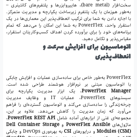
سخت‌افزار (bare metal)، هایپروایزرها و پلتفرم‌های کانتینری –
به‌طور هم‌زمان با یک پلتفرم زیرساخت یکپارچه و مدیریت متمرکز.
با اجازه دادن به شما برای ترکیب انعطاف‌پذیر این معماری‌ها در یک
استقرار واحد، PowerFlex به شما این امکان را می‌دهد که تمام
برنامه‌های خود را برای برآورده کردن اهداف کسب‌وکاریتان استقرار،
مقیاس‌پذیر و تکامل دهید.
اتوماسیون برای ا
فز
ا
ی
ش سرعت و
انعطاف‌پذیری
PowerFlex به‌طور خاص برای ساده‌سازی عملیات و افزایش چابکی
با اتوماسیون مبتنی بر نرم‌افزار هوشمند طراحی شده است.
PowerFlex Manager
، یک ابزار مدیریت یکپارچه برای
سیستم‌های PowerFlex، عملیات IT و وظایف مدیریت
چرخه‌زندگی را ساده‌سازی می‌کند و اتوماسیون گسترده‌ای را فراهم
می‌آورد که زمان مدیریت را کاهش می‌دهد. علاوه بر این،
مجموعه‌ای غنی از ابزارهای آماده شامل
PowerFlex REST API
،
ماژول‌های
PowerFlex Ansible
و
Dell Container Storage
Modules (CSM)
و درایورهای
CSI
به بهره‌وری DevOps و چابکی