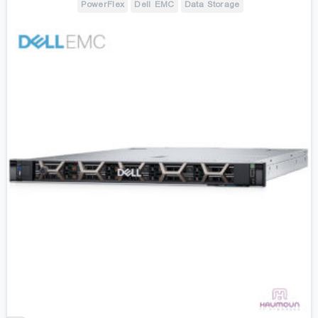
PowerFlex
Dell EMC
Data Storage