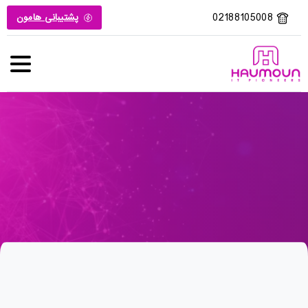
02188105008
پشتیبانی هامون