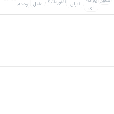
دفتر مرکزی: تهران، خیابان شهید سید حسن نصرالله(وزرا)،
خیابان 20، کوچه گلپر، پلاک 15، ساختمان هامون
دفتر پشتیبان: تهران، خیابان شهید سید حسن نصرالله(وزرا)،