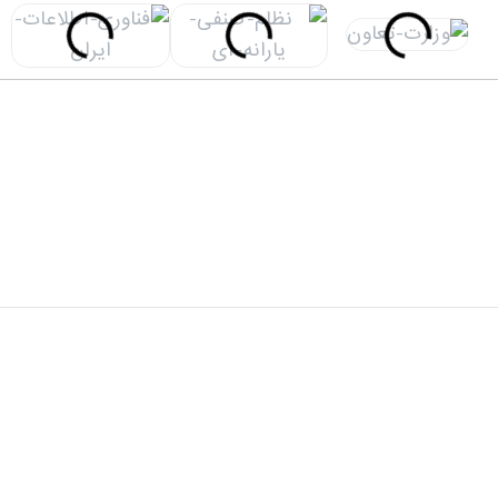
دفتر مرکزی: تهران، خیابان شهید سید حسن نصرالله(وزرا)،
خیابان 20، کوچه گلپر، پلاک 15، ساختمان هامون