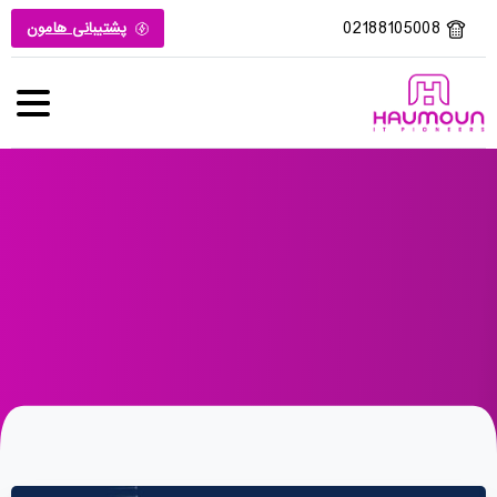
02188105008
پشتیبانی هامون