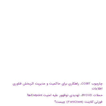
دفتر پشتیبان: تهران، خیابان شهید سید حسن نصرالله(وزرا)،
خیابان هفتم، پلاک 32، طبقه سوم
تبریز، آبرسان، فلکه دانشگاه، برج بلور، طبقه 5، واحد A
02188105008
04133370010
info@haumoun.com
چارچوب COBIT، راهکاری برای حاکمیت و مدیریت اثربخش فناوری
اطلاعات
حملات BYOVD، تهدیدی نوظهور علیه امنیت Endpointها!
فورتی کلاینت (FortiClient) چیست؟