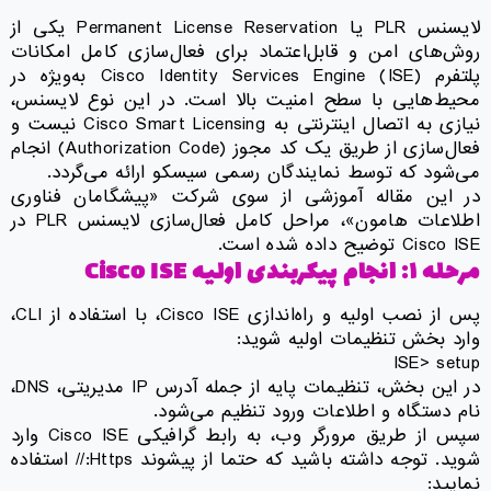
لایسنس PLR یا Permanent License Reservation یکی از
روش‌های امن و قابل‌اعتماد برای فعال‌سازی کامل امکانات
پلتفرم Cisco Identity Services Engine (ISE) به‌ویژه در
محیط‌هایی با سطح امنیت بالا است. در این نوع لایسنس،
نیازی به اتصال اینترنتی به Cisco Smart Licensing نیست و
فعال‌سازی از طریق یک کد مجوز (Authorization Code) انجام
می‌شود که توسط نمایندگان رسمی سیسکو ارائه می‌گردد.
در این مقاله آموزشی از سوی شرکت «پیشگامان فناوری
اطلاعات هامون»، مراحل کامل فعال‌سازی لایسنس PLR در
Cisco ISE توضیح داده شده است.
مرحله
۱:
انجام پیکربندی اولیه
Cisco ISE
پس از نصب اولیه و راه‌اندازی Cisco ISE، با استفاده از CLI،
وارد بخش تنظیمات اولیه شوید:
ISE> setup
در این بخش، تنظیمات پایه از جمله آدرس IP مدیریتی، DNS،
نام دستگاه و اطلاعات ورود تنظیم می‌شود.
سپس از طریق مرورگر وب، به رابط گرافیکی Cisco ISE وارد
شوید. توجه داشته باشید که حتما از پیشوند Https:// استفاده
نمایید: