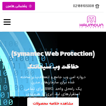
02188105008
پشتیبانی هامون
(Symantec Web Protection)
حفاظت وب سیمانتک
دروازه امن وب جامع و انعطاف‌پذیر ساخته
شده برای سازمان‌های مدرن
یک راه‌حل واحد SWG برای تمامی
استقرارهای لبه، ابری یا هیبریدی
مشاهده خلاصه محصولات