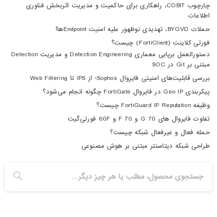
چارچوب COBIT، راهکاری برای حاکمیت و مدیریت اثربخش فناوری
اطلاعات
حملات BYOVD، تهدیدی نوظهور علیه امنیت Endpointها!
فورتی کلاینت (FortiClient) چیست؟
دستورالعمل برپایی معماری Detection Engineering و مدیریت Detection
مبتنی بر Git در SOC
بررسی قابلیت‌های امنیتی فایروال Sophos؛ از IPS تا Web Filtering
پیکربندی Geo IP در فایروال FortiGate چگونه انجام می‌شود؟
وظیفه FortiGuard IP Reputation چیست؟
تفاوت فایروال های 70 G و 70 F و 60F فورتی‌گیت
حمله فعال و غیرفعال شبکه چیست؟
طراحی شبکه دیتاسنتر مبتنی بر هوش مصنوعی