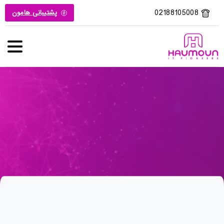
02188105008
پشتیبانی هامون