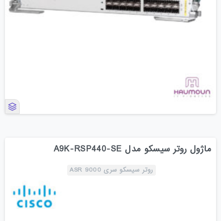
ماژول روتر سیسکو مدل A9K-RSP440-SE
روتر سیسکو سری ASR 9000