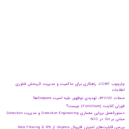
تبریز، آبرسان، فلکه دانشگاه، برج بلور، طبقه 5، واحد A
02188105008
04133370010
info@haumoun.com
چارچوب COBIT، راهکاری برای حاکمیت و مدیریت اثربخش فناوری
اطلاعات
حملات BYOVD، تهدیدی نوظهور علیه امنیت Endpointها!
فورتی کلاینت (FortiClient) چیست؟
دستورالعمل برپایی معماری Detection Engineering و مدیریت Detection
مبتنی بر Git در SOC
بررسی قابلیت‌های امنیتی فایروال Sophos؛ از IPS تا Web Filtering