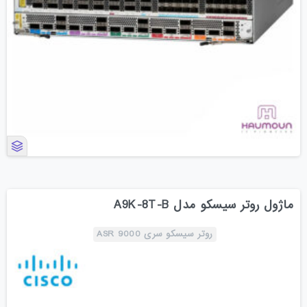
ماژول روتر سیسکو مدل A9K-8T-B
روتر سیسکو سری ASR 9000