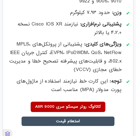
9006، 9010 و 9922
وزن:
حدود ۷.۹۳ کیلوگرم
پشتیبانی نرم‌افزاری:
نیازمند Cisco IOS XR نسخه
۴.۲.۰ یا بالاتر
ویژگی‌های کلیدی:
پشتیبانی از پروتکل‌های MPLS،
EVPN، IPoDWDM، QoS، NetFlow، کنترل جریان IEEE
802.x، و قابلیت‌های پیشرفته تصحیح خطا و مدیریت
خطای مجازی (VCCV)
توجه:
این کارت خط نیازمند استفاده از ماژول‌های
پورت مدولار (MPA) مناسب است
کاتالوگ روتر سیسکو سری ASR 9000
استعلام قیمت