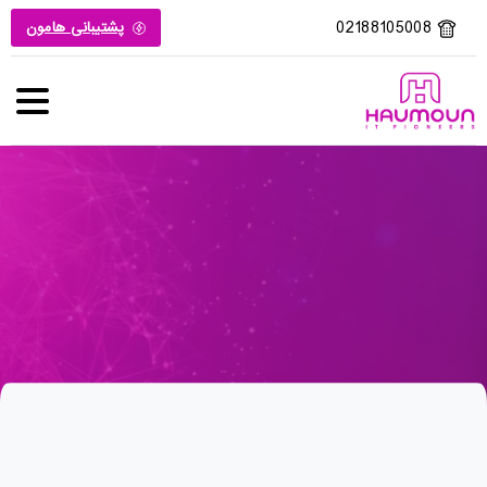
02188105008
پشتیبانی هامون