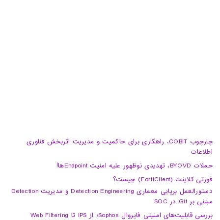
تبریز، آبرسان، فلکه دانشگاه، برج بلور، طبقه 5، واحد A
02188105008
04133370010
info@haumoun.com
چارچوب COBIT، راهکاری برای حاکمیت و مدیریت اثربخش فناوری
اطلاعات
حملات BYOVD، تهدیدی نوظهور علیه امنیت Endpointها!
فورتی کلاینت (FortiClient) چیست؟
دستورالعمل برپایی معماری Detection Engineering و مدیریت Detection
مبتنی بر Git در SOC
بررسی قابلیت‌های امنیتی فایروال Sophos؛ از IPS تا Web Filtering