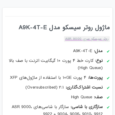
ماژول روتر سیسکو مدل A9K-4T-E
روتر سیسکو سری ASR 9000
مدل:
A9K-4T-E
نوع:
کارت خط ۴ پورت ۱۰ گیگابیت اترنت با صف بالا
(High Queue)
پورت‌ها:
۴ پورت ۱۰GE با استفاده از ماژول‌های XFP
نسبت اشتراک‌گذاری:
۲:۱ (Oversubscribed)
صف:
High Queue
سازگاری با شاسی:
سازگار با شاسی‌های ASR 9000،
9004، 9006، 9010، 9912 و 9922