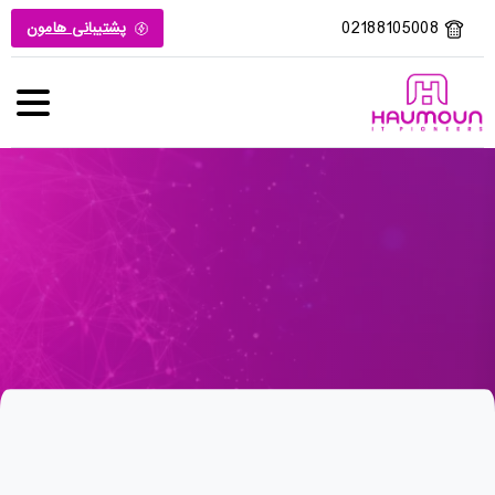
02188105008
پشتیبانی هامون