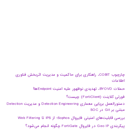
02188105008
04133370010
info@haumoun.com
چارچوب COBIT، راهکاری برای حاکمیت و مدیریت اثربخش فناوری
اطلاعات
حملات BYOVD، تهدیدی نوظهور علیه امنیت Endpointها!
فورتی کلاینت (FortiClient) چیست؟
دستورالعمل برپایی معماری Detection Engineering و مدیریت Detection
مبتنی بر Git در SOC
بررسی قابلیت‌های امنیتی فایروال Sophos؛ از IPS تا Web Filtering
پیکربندی Geo IP در فایروال FortiGate چگونه انجام می‌شود؟