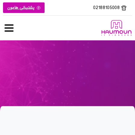
02188105008
پشتیبانی هامون