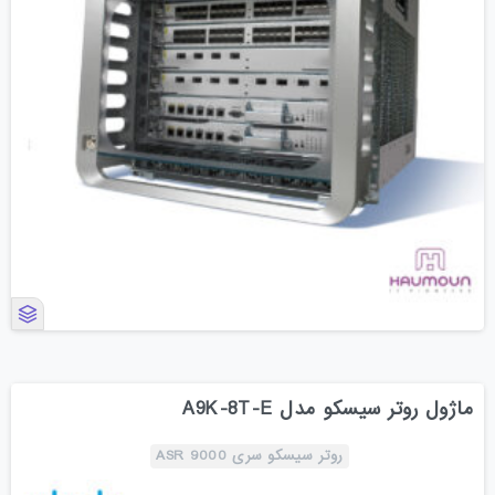
ماژول روتر سیسکو مدل A9K-8T-E
روتر سیسکو سری ASR 9000