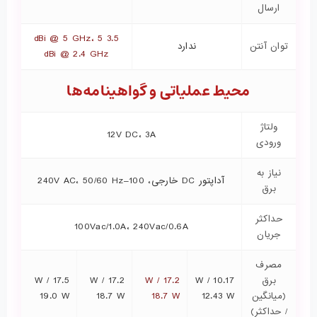
ارسال
3.5 dBi @ 5 GHz، 5
توان آنتن
ندارد
dBi @ 2.4 GHz
محیط عملیاتی و گواهینامه‌ها
ولتاژ
12V DC، 3A
ورودی
نیاز به
آداپتور DC خارجی، 100–240V AC، 50/60 Hz
برق
حداکثر
100Vac/1.0A، 240Vac/0.6A
جریان
مصرف
برق
10.17 W /
17.2 W /
17.2 W /
17.5 W /
(میانگین
12.43 W
18.7 W
18.7 W
19.0 W
/ حداکثر)