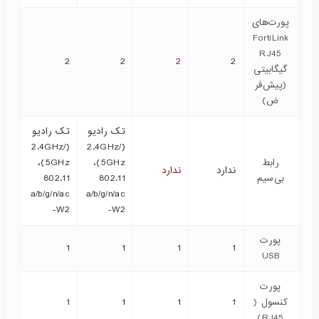
پورت‌های
FortiLink
RJ45
2
2
2
2
گیگابیتی
(پیش‌فر
ض)
تک رادیو
تک رادیو
(2.4GHz/
(2.4GHz/
رابط
5GHz)،
5GHz)،
ندارد
ندارد
بی‌سیم
802.11
802.11
a/b/g/n/ac
a/b/g/n/ac
-W2
-W2
پورت
1
1
1
1
USB
پورت
کنسول (
1
1
1
1
RJ45)