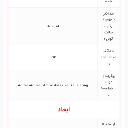
شده
حداکثر
FortiAP
(کل /
64 / 32
حالت
تونل)
حداکثر
500
FortiToke
ns
پیکربندی
High
Active-Active، Active-Passive، Clustering
Availabilit
y
ابعاد
ارتفاع ×