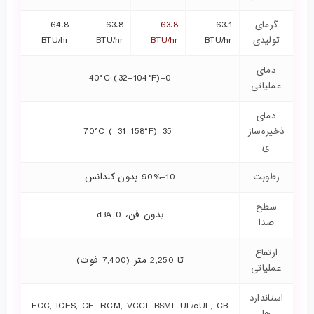
گرمای
63.1
63.8
63.8
64.8
تولیدی
BTU/hr
BTU/hr
BTU/hr
BTU/hr
دمای
0–40°C (32–104°F)
عملیاتی
دمای
ذخیره‌ساز
-35–70°C (-31–158°F)
ی
رطوبت
10–90% بدون کندانس
سطح
بدون فن، 0 dBA
صدا
ارتفاع
تا 2,250 متر (7,400 فوت)
عملیاتی
استاندارد
FCC, ICES, CE, RCM, VCCI, BSMI, UL/cUL, CB
ها