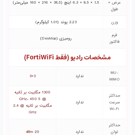
عرض ×
1.5 × 8.5 × 6.3 اینچ (38.5 × 216 × 160 میلی‌متر)
طول
وزن
2.23 پوند (1.01 کیلوگرم)
فرم
رومیزی (Desktop)
فاکتور
مشخصات رادیو (فقط FortiWiFi)
MU-
ندارد
3×3
MIMO
1300 مگابیت بر ثانیه
حداکثر
@ 5 GHz، 450
سرعت
ندارد
مگابیت بر ثانیه @ 2.4
Wi-Fi
GHz
حداکثر
توان
ندارد
20 dBm