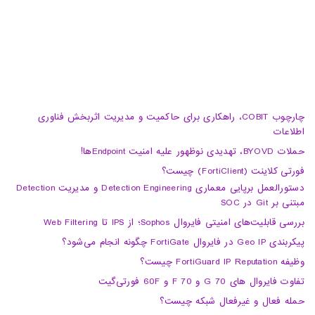
info@haumoun.com
چارچوب COBIT، راهکاری برای حاکمیت و مدیریت اثربخش فناوری
اطلاعات
حملات BYOVD، تهدیدی نوظهور علیه امنیت Endpointها!
فورتی کلاینت (FortiClient) چیست؟
دستورالعمل برپایی معماری Detection Engineering و مدیریت Detection
مبتنی بر Git در SOC
بررسی قابلیت‌های امنیتی فایروال Sophos؛ از IPS تا Web Filtering
پیکربندی Geo IP در فایروال FortiGate چگونه انجام می‌شود؟
وظیفه FortiGuard IP Reputation چیست؟
تفاوت فایروال های 70 G و 70 F و 60F فورتی‌گیت
حمله فعال و غیرفعال شبکه چیست؟