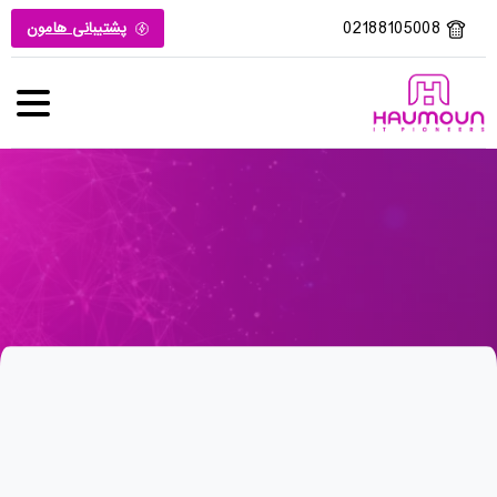
02188105008
پشتیبانی هامون