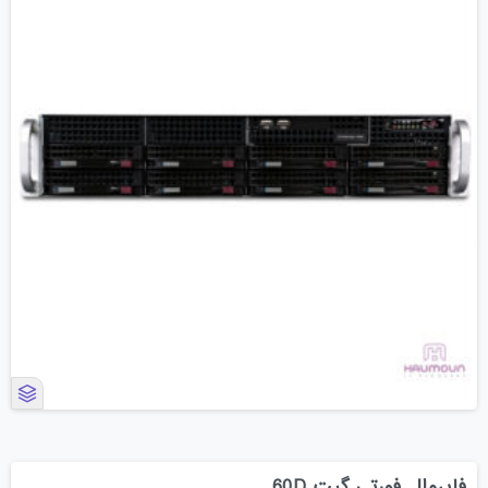
فایروال فورتی گیت 60D