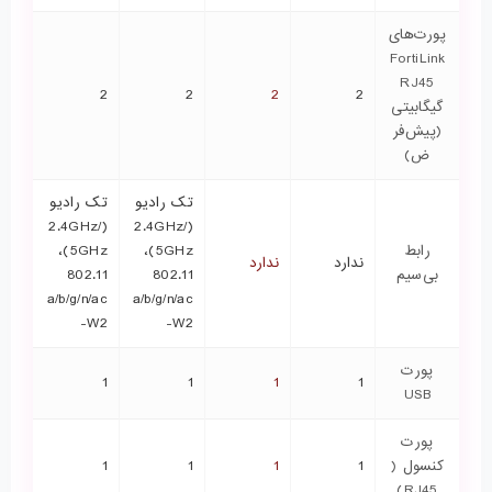
پورت‌های
FortiLink
RJ45
2
2
2
2
گیگابیتی
(پیش‌فر
ض)
تک رادیو
تک رادیو
(2.4GHz/
(2.4GHz/
رابط
5GHz)،
5GHz)،
ندارد
ندارد
بی‌سیم
802.11
802.11
a/b/g/n/ac
a/b/g/n/ac
-W2
-W2
پورت
1
1
1
1
USB
پورت
کنسول (
1
1
1
1
RJ45)