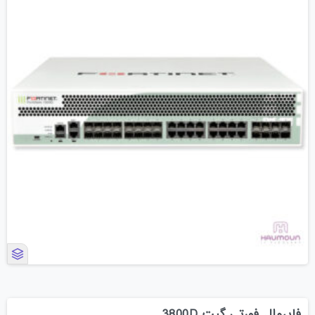
فایروال فورتی گیت 3800D