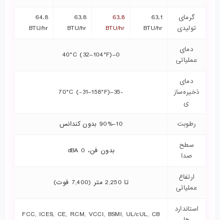
گرمای
63.1
63.8
63.8
64.8
تولیدی
BTU/hr
BTU/hr
BTU/hr
BTU/hr
دمای
0–40°C (32–104°F)
عملیاتی
دمای
ذخیره‌ساز
-35–70°C (-31–158°F)
ی
رطوبت
10–90% بدون کندانس
سطح
بدون فن، 0 dBA
صدا
ارتفاع
تا 2,250 متر (7,400 فوت)
عملیاتی
استاندارد
FCC, ICES, CE, RCM, VCCI, BSMI, UL/cUL, CB
ها