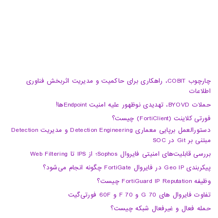
info@haumoun.com
چارچوب COBIT، راهکاری برای حاکمیت و مدیریت اثربخش فناوری
اطلاعات
حملات BYOVD، تهدیدی نوظهور علیه امنیت Endpointها!
فورتی کلاینت (FortiClient) چیست؟
دستورالعمل برپایی معماری Detection Engineering و مدیریت Detection
مبتنی بر Git در SOC
بررسی قابلیت‌های امنیتی فایروال Sophos؛ از IPS تا Web Filtering
پیکربندی Geo IP در فایروال FortiGate چگونه انجام می‌شود؟
وظیفه FortiGuard IP Reputation چیست؟
تفاوت فایروال های 70 G و 70 F و 60F فورتی‌گیت
حمله فعال و غیرفعال شبکه چیست؟