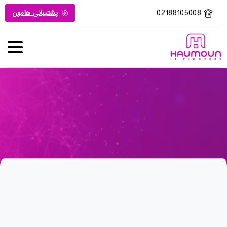
02188105008
پشتیبانی هامون