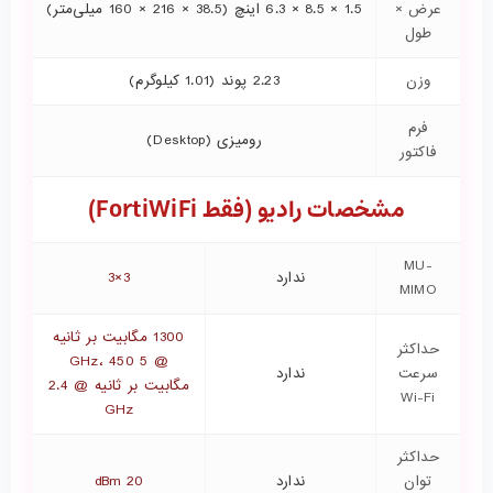
عرض ×
1.5 × 8.5 × 6.3 اینچ (38.5 × 216 × 160 میلی‌متر)
طول
وزن
2.23 پوند (1.01 کیلوگرم)
فرم
رومیزی (Desktop)
فاکتور
مشخصات رادیو (فقط FortiWiFi)
MU-
ندارد
3×3
MIMO
1300 مگابیت بر ثانیه
حداکثر
@ 5 GHz، 450
سرعت
ندارد
مگابیت بر ثانیه @ 2.4
Wi-Fi
GHz
حداکثر
توان
ندارد
20 dBm