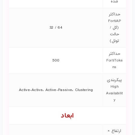
شده
حداکثر
FortiAP
(کل /
64 / 32
حالت
تونل)
حداکثر
500
FortiToke
ns
پیکربندی
High
Active-Active، Active-Passive، Clustering
Availabilit
y
ابعاد
ارتفاع ×