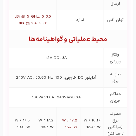
ارسال
3.5 dBi @ 5 GHz، 5
توان آنتن
ندارد
dBi @ 2.4 GHz
محیط عملیاتی و گواهینامه‌ها
ولتاژ
12V DC، 3A
ورودی
نیاز به
آداپتور DC خارجی، 100–240V AC، 50/60 Hz
برق
حداکثر
100Vac/1.0A، 240Vac/0.6A
جریان
مصرف
برق
10.17 W /
17.2 W /
17.2 W /
17.5 W /
(میانگین
12.43 W
18.7 W
18.7 W
19.0 W
/ حداکثر)