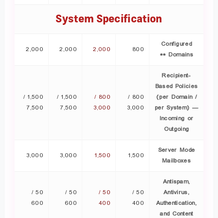
System Specification
Configured
2,000
2,000
2,000
800
Domains **
Recipient-
Based Policies
1,500 /
1,500 /
800 /
800 /
(per Domain /
7,500
7,500
3,000
3,000
per System) —
Incoming or
Outgoing
Server Mode
3,000
3,000
1,500
1,500
Mailboxes
Antispam,
50 /
50 /
50 /
50 /
Antivirus,
600
600
400
400
Authentication,
and Content