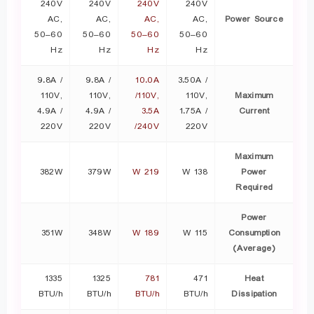
240V
240V
240V
240V
AC,
AC,
AC,
AC,
Power Source
50–60
50–60
50–60
50–60
Hz
Hz
Hz
Hz
9.8A /
9.8A /
10.0A
3.50A /
110V,
110V,
/110V,
110V,
Maximum
4.9A /
4.9A /
3.5A
1.75A /
Current
220V
220V
/240V
220V
Maximum
382W
379W
219 W
138 W
Power
Required
Power
351W
348W
189 W
115 W
Consumption
(Average)
1335
1325
781
471
Heat
BTU/h
BTU/h
BTU/h
BTU/h
Dissipation