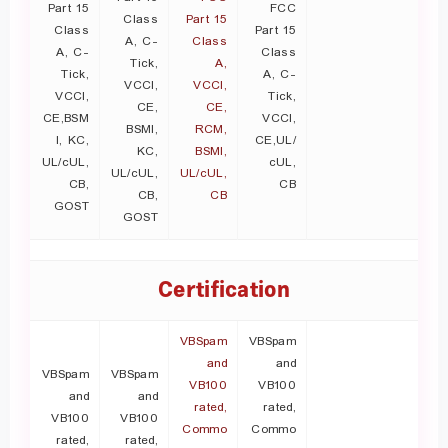
Part 15
FCC
Class
Part 15
Class
Part 15
A, C-
Class
A, C-
Class
Tick,
A,
Tick,
A, C-
VCCI,
VCCI,
VCCI,
Tick,
CE,
CE,
CE,BSM
VCCI,
BSMI,
RCM,
I, KC,
CE,UL/
KC,
BSMI,
UL/cUL,
cUL,
UL/cUL,
UL/cUL,
CB,
CB
CB,
CB
GOST
GOST
Certification
VBSpam
VBSpam
and
and
VBSpam
VBSpam
VB100
VB100
and
and
rated,
rated,
VB100
VB100
Commo
Commo
rated,
rated,