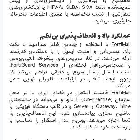
همچنین با بهره‌گیری از دیکشنری‌های از پیش
تعریف‌شده مانند HIPAA، GLBA، SOX یا دیکشنری‌های
سفارشی، از نشت ناخواسته یا عمدی اطلاعات محرمانه
جلوگیری می‌شود.
عملکرد بالا و انعطاف‌پذیری بی‌نظیر
FortiMail با استفاده از چندین فیلتر ضداسپم با دقت
بالا، مسیریابی و امنیت ایمیل را با عملکردی قدرتمند
ارائه می‌دهد. در کنار سرویس‌های پیشرفته آنتی‌ویروس
و ضدجاسوس‌افزار لحظه‌ای از
FortiGuard Services
،
امنیت ایمیل بسیار سریع و دقیقی فراهم می‌کند که
بدون ایجاد تأخیر در ارتباطات کاربران نهایی عمل
می‌کند.
FortiMail قابلیت استقرار در فضای ابری یا در محل
سازمان (On-Premise) را دارد و می‌تواند در حالت‌های
Gateway، Inline و Server و در قالب دستگاه فیزیکی یا
ماشین مجازی پیاده‌سازی شود. این انعطاف‌پذیری به
شما اجازه می‌دهد بهترین مدل استقرار را متناسب با
زیرساخت خود انتخاب کنید.