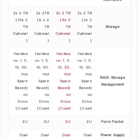
2x 2 TB
2x 2TB
2x 2 TB
2x 2 TB
(10x 2
(6 x 2
(6x 2
(2x 2
TB
TB
TB
TB
Storage
Optional
Optional
Optional
Optional
)
)
)
)
Hardwa
Hardwa
Hardwa
Hardwa
re: 1, 5,
re: 1, 5,
re: 1, 5,
re: 1, 5,
10, 50,
10, 50,
10, 50,
10, 50,
Hot
Hot
Hot
Hot
RAID Storage
Spare
Spare
Spare
Spare
Management
(Based
(Based
(Based
(Based
on
on
on
on
Drive
Drive
Drive
Drive
Count)
Count)
Count)
Count)
2U
2U
2U
2U
Form Factor
Dual
Dual
Dual
Dual
Power Supply