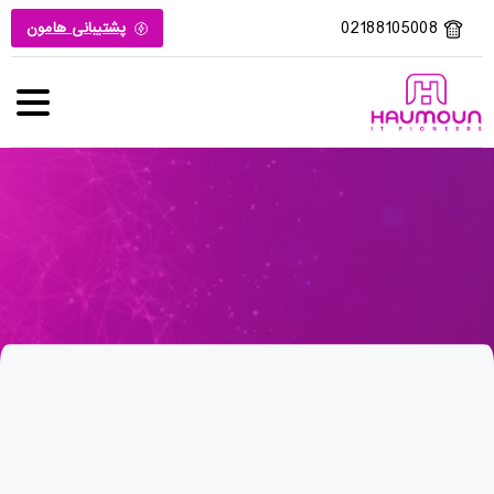
02188105008
پشتیبانی هامون