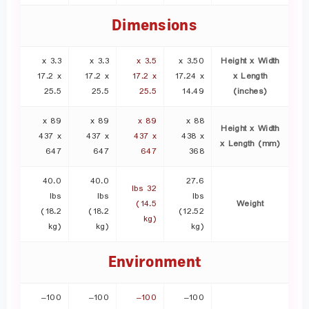
Dimensions
3.3 x
3.3 x
3.5 x
3.50 x
Height x Width
17.2 x
17.2 x
17.2 x
17.24 x
x Length
25.5
25.5
25.5
14.49
(inches)
89 x
89 x
89 x
88 x
Height x Width
437 x
437 x
437 x
438 x
x Length (mm)
647
647
647
368
40.0
40.0
27.6
32 lbs
lbs
lbs
lbs
(14.5
Weight
(18.2
(18.2
(12.52
kg)
kg)
kg)
kg)
Environment
100–
100–
100–
100–