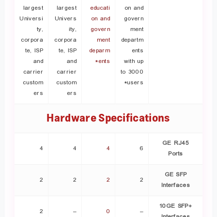
largest
largest
educati
on and
Universi
Univers
on and
govern
ty,
ity,
govern
ment
corpora
corpora
ment
departm
te, ISP
te, ISP
deparm
ents
and
and
ents*
with up
carrier
carrier
to 3000
custom
custom
users*
ers
ers
Hardware Specifications
GE RJ45
4
4
4
6
Ports
GE SFP
2
2
2
2
Interfaces
10GE SFP+
2
–
0
–
Interfaces