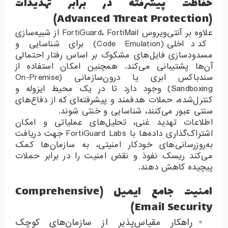
حفاظت پیشرفته در برابر تهدیدات
(Advanced Threat Protection)
علاوه بر آنتی‌ویروس FortiGuard، FortiMail از شبیه‌سازی
کد داخلی (Code Emulation) برای شناسایی و
مسدودسازی فایل‌های مشکوک بر اساس رفتار احتمالی
آن‌ها پشتیبانی می‌کند. همچنین امکان استفاده از
سندباکس ابری یا درون‌سازمانی (On-Premise
Sandboxing) وجود دارد تا در یک محیط ایزوله و
کنترل‌شده، حملات هدفمند و پیشرفته‌ای که از دفاع‌های
سنتی عبور می‌کنند، شناسایی و خنثی شوند.
اطلاعات تهدید غنی، تحلیل‌های عملیاتی و امکان
اشتراک‌گذاری داده‌ها با FortiGuard Labs جهت دریافت
به‌روزرسانی‌های خودکار امنیتی، به سازمان‌ها کمک
می‌کند ریسک نفوذ و نقض امنیت را در برابر حملات
پیچیده کاهش دهند.
امنیت جامع ایمیل (Comprehensive
Email Security)
راهکار مقیاس‌پذیر از سازمان‌های کوچک