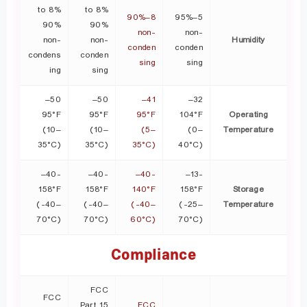
8% to
8% to
8–90%
5–95%
90%
90%
non-
non-
non-
non-
Humidity
conden
conden
condens
conden
sing
sing
ing
sing
50–
50–
41–
32–
95°F
95°F
95°F
104°F
Operating
(10–
(10–
(5–
(0–
Temperature
35°C)
35°C)
35°C)
40°C)
-40–
-40–
-40–
-13–
158°F
158°F
140°F
158°F
Storage
(-40–
(-40–
(-40–
(-25–
Temperature
70°C)
70°C)
60°C)
70°C)
Compliance
FCC
FCC
Part 15
FCC