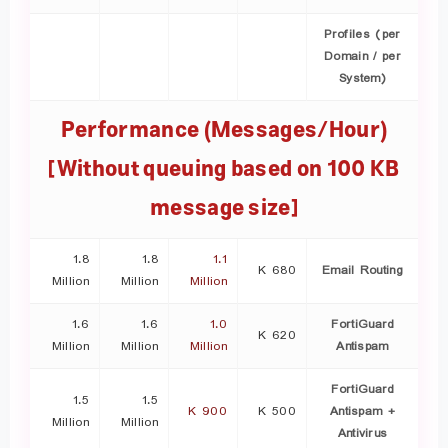
Profiles (per
Domain / per
System)
Performance (Messages/Hour)
[Without queuing based on 100 KB
message size]
1.8
1.8
1.1
680 K
Email Routing
Million
Million
Million
1.6
1.6
1.0
FortiGuard
620 K
Million
Million
Million
Antispam
FortiGuard
1.5
1.5
900 K
500 K
Antispam +
Million
Million
Antivirus