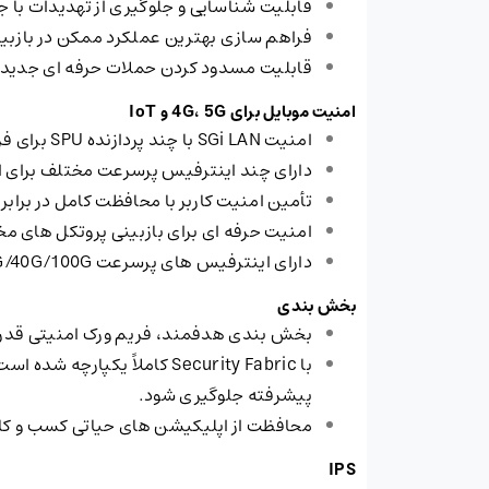
قابلیت شناسایی و جلوگیری از تهدیدات با جل
فراهم سازی بهترین عملکرد ممکن در بازبینی SSL با استفاده از سایفرهای ضروری و افزایش ROI (بازده س
قابلیت مسدود کردن حملات حرفه ای جدید با
امنیت موبایل برای
5G
،
4G
و
IoT
امنیت SGi LAN با چند پردازنده SPU برای فراهم سازی CGNAT حرفه ای و افزایش سرعت ترافیک IPv4 و IPv6
دارای چند اینترفیس پرسرعت مختلف برای ا
تأمین امنیت کاربر با محافظت کامل در برابر ته
امنیت حرفه ای برای بازبینی پروتکل های مختلفی مانند SCTP، Diameter، GTP-C، SIP و
دارای اینترفیس های پرسرعت 10G/40G/100G برای افزایش انعطاف پذیری در پیاده سازی
بخش بندی
بخش بندی هدفمند، فریم ورک امنیتی قدرتم
با Security Fabric کاملاً 
پیشرفته جلوگیری شود.
محافظت از اپلیکیشن های حیاتی کسب و کار و
IPS