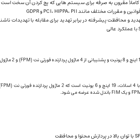
رون به صرفه برای سیستم هایی که پچ کردن آن سخت است (مانند IoT، ICS و
ت مختلف مانند PCI، HIPPA، PII و GDPR
د و محافظت پیشرفته در برابر تهدید برای مقابله با تهدیدات ناشن