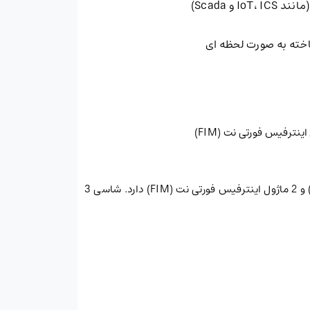
 Scada)
اخته به صورت لحظه ای
FG-7040E نسل بعدی شاسی های قابل نصب در رک با 4 اسلات، 19 اینچ و 6 یونیت است که 2 ماژول پردازنده فورتی نت (FPM) و 2 ماژول اینترفیس فورتی نت (FIM) دارد. شاسی 3