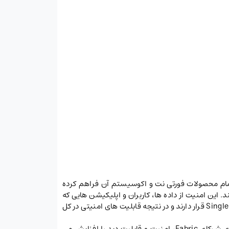
ا در تمام محصولات فورتی نت و اکوسیستم آن فراهم کرده
. این امنیت از داده ها، کاربران و اپلیکیشن هایی که
میان IoT، دستگاه ها و محیط های کلود شبکه در حرکت اند محافظت می کند. تمام این قابلیت ها تحت مدیریت Single Pane of Glass قرار دارند و در نتیجه قابلیت های امنیتی در کل
تجهیزات فورتی گیت اساس Security Fabric هستند و با قابلیت یکپارچه سازی با محصولات امنیتی دیگر فورتی نت و راهکارهای شرکای Fabric، امنیت و قابلیت دید را افزایش می