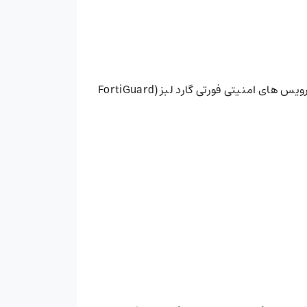
شناسایی حملات شناخته شده و ناشناس و مقابله با آن ها با استفاده از هوش تهدید بی وقفه هوش مصنوعی سرویس های امنیتی فورتی گارد لبز (FortiGuard