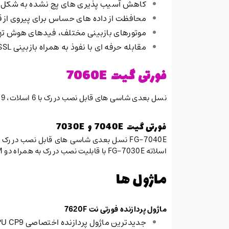
کاهش آسیب پذیری های پچ نشده به شکل کاملاً مق
محافظت از داده های حساس برای پیروی از قوانین و مقررا
موتورهای بازبینی مختلف، فیدهای هوش تهدی
مقابله حرفه ای با نفوذ به همراه بازبینی SSL با عملکرد عالی
فورتی گیت 7060E
نسل بعدی شاسی های قابل نصب در رک با 6 اسلات، 19 اینچ و 8 یونیت و پشتیبانی از 4 ماژول پردازنده فورتی نت (FPM) و 2 ماژول اینترفیس فورتی نت (FIM)
فورتی گیت 7040E و 7030E
اسلاته FG-7030E با قابلیت نصب در رک به همراه دو FPM و یک FIM باندل شده عرضه می شود.
ماژول ها
ماژول پردازنده فورتی نت
7620F
جدیدترین ماژول پردازنده اختصاصی SPU CP9 با توان بالا در پردازش محتوا و محافظت