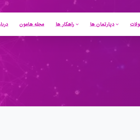
لات
دپارتمان ها
راهکار ها
مجله هامون
دربار