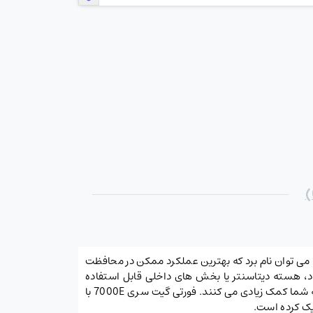
از سری 7000E شرکت فورتی نت می باشد از سایر محصولات این سری FG-7040E و FG-7060E می توان نام برد که بهترین عملکرد ممکن در محافظت
 سازمان/کلود، هسته دیتاسنتر یا بخش های داخلی قابل استفاده
است. اینترفیس های پرسرعت، ظرفیت بالای پورت، بازده امنیتی و توان عملیاتی بالای سری 7000E به حفظ اتصال و امنیت شبکه شما کمک زیادی می کنند. فورتی گیت سری 7000E با