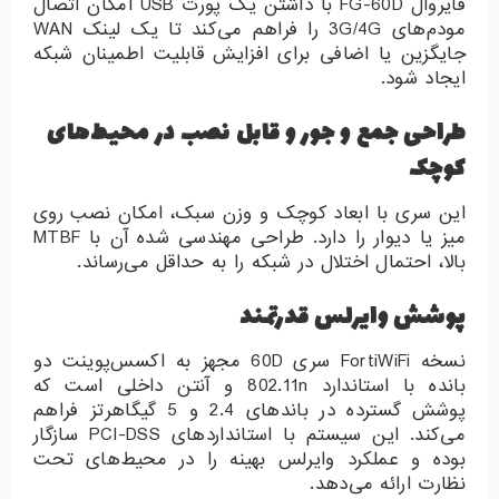
فایروال FG-60D با داشتن یک پورت USB امکان اتصال
مودم‌های 3G/4G را فراهم می‌کند تا یک لینک WAN
جایگزین یا اضافی برای افزایش قابلیت اطمینان شبکه
ایجاد شود.
طراحی جمع و جور و قابل نصب در محیط‌های
کوچک
این سری با ابعاد کوچک و وزن سبک، امکان نصب روی
میز یا دیوار را دارد. طراحی مهندسی شده آن با MTBF
بالا، احتمال اختلال در شبکه را به حداقل می‌رساند.
پوشش وایرلس قدرتمند
نسخه FortiWiFi سری 60D مجهز به اکسس‌پوینت دو
بانده با استاندارد 802.11n و آنتن داخلی است که
پوشش گسترده در باندهای 2.4 و 5 گیگاهرتز فراهم
می‌کند. این سیستم با استانداردهای PCI-DSS سازگار
بوده و عملکرد وایرلس بهینه را در محیط‌های تحت
نظارت ارائه می‌دهد.