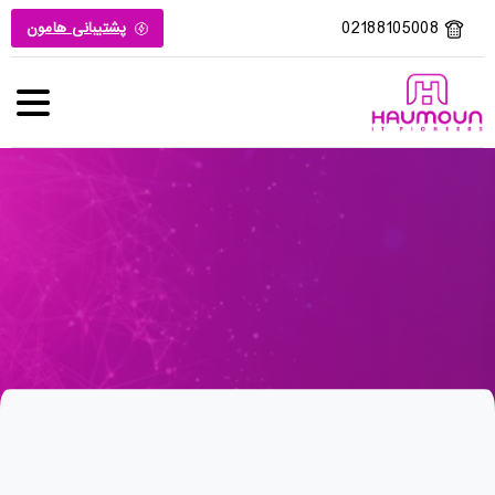
02188105008
پشتیبانی هامون