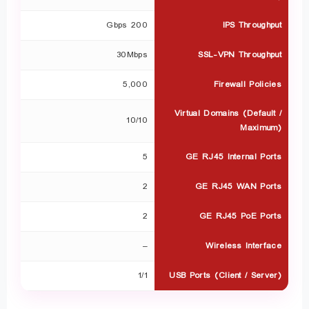
200 Gbps
IPS Throughput
30Mbps
SSL-VPN Throughput
5,000
Firewall Policies
Virtual Domains (Default /
10/10
Maximum)
5
GE RJ45 Internal Ports
2
GE RJ45 WAN Ports
2
GE RJ45 PoE Ports
–
Wireless Interface
1/1
USB Ports (Client / Server)