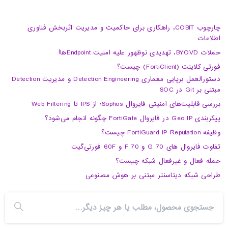
چارچوب COBIT، راهکاری برای حاکمیت و مدیریت اثربخش فناوری
اطلاعات
حملات BYOVD، تهدیدی نوظهور علیه امنیت Endpointها!
فورتی کلاینت (FortiClient) چیست؟
دستورالعمل برپایی معماری Detection Engineering و مدیریت Detection
مبتنی بر Git در SOC
بررسی قابلیت‌های امنیتی فایروال Sophos؛ از IPS تا Web Filtering
پیکربندی Geo IP در فایروال FortiGate چگونه انجام می‌شود؟
وظیفه FortiGuard IP Reputation چیست؟
تفاوت فایروال های 70 G و 70 F و 60F فورتی‌گیت
حمله فعال و غیرفعال شبکه چیست؟
طراحی شبکه دیتاسنتر مبتنی بر هوش مصنوعی