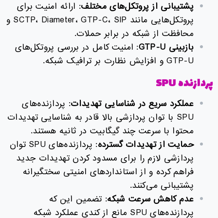
پشتیبانی از پروتکل‌های مختلف
: ارائه امنیت برای
پروتکل‌هایی مانند SCTP، Diameter، GTP-C، SIP و
محافظت از شبکه در برابر حملات.
بازبینی
GTP-U
: امنیت کامل در بررسی پروتکل‌های
GTP-U و افزایش نظارت بر ترافیک شبکه.
پردازنده SPU
عملکرد سریع در شناسایی تهدیدات
: پردازنده‌های
SPU با توان پردازشی بالا قادر به شناسایی تهدیدات
محتوا با سرعت چند گیگابیت در ثانیه هستند.
حمایت از تهدیدات گسترده
: پردازنده‌های SPU توان
پردازشی لازم را برای مسدود کردن تهدیدات جدید
فراهم کرده و از استانداردهای امنیتی سختگیرانه
پشتیبانی می‌کنند.
عدم کاهش سرعت شبکه
: تضمین این که
پردازنده‌های SPU مانع از کندی عملکرد شبکه