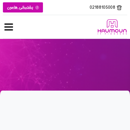
02188105008
پشتیبانی هامون