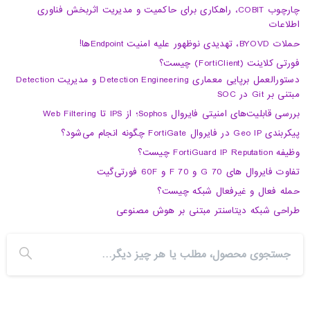
چارچوب COBIT، راهکاری برای حاکمیت و مدیریت اثربخش فناوری
اطلاعات
حملات BYOVD، تهدیدی نوظهور علیه امنیت Endpointها!
فورتی کلاینت (FortiClient) چیست؟
دستورالعمل برپایی معماری Detection Engineering و مدیریت Detection
مبتنی بر Git در SOC
بررسی قابلیت‌های امنیتی فایروال Sophos؛ از IPS تا Web Filtering
پیکربندی Geo IP در فایروال FortiGate چگونه انجام می‌شود؟
وظیفه FortiGuard IP Reputation چیست؟
تفاوت فایروال های 70 G و 70 F و 60F فورتی‌گیت
حمله فعال و غیرفعال شبکه چیست؟
طراحی شبکه دیتاسنتر مبتنی بر هوش مصنوعی