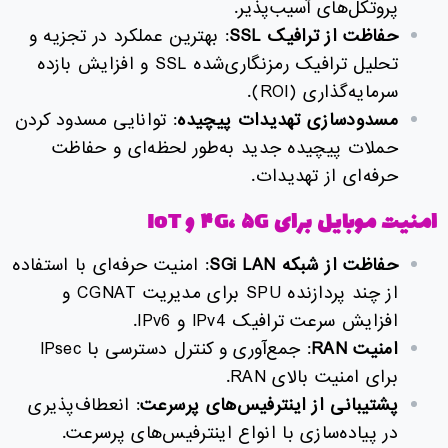
پروتکل‌های آسیب‌پذیر.
حفاظت از ترافیک
SSL
: بهترین عملکرد در تجزیه و
تحلیل ترافیک رمزنگاری‌شده SSL و افزایش بازده
سرمایه‌گذاری (ROI).
مسدودسازی تهدیدات پیچیده
: توانایی مسدود کردن
حملات پیچیده جدید به‌طور لحظه‌ای و حفاظت
حرفه‌ای از تهدیدات.
امنیت موبایل برای ۴G، ۵G و IoT
حفاظت از شبکه
SGi LAN
: امنیت حرفه‌ای با استفاده
از چند پردازنده SPU برای مدیریت CGNAT و
افزایش سرعت ترافیک IPv4 و IPv6.
امنیت
RAN
: جمع‌آوری و کنترل دسترسی با IPsec
برای امنیت بالای RAN.
پشتیبانی از اینترفیس‌های پرسرعت
: انعطاف‌پذیری
در پیاده‌سازی با انواع اینترفیس‌های پرسرعت.