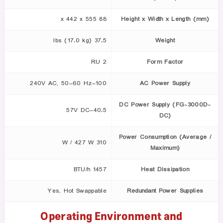
88 x 442 x 555
Height x Width x Length (mm)
37.5 lbs (17.0 kg)
Weight
2 RU
Form Factor
100–240V AC, 50–60 Hz
AC Power Supply
DC Power Supply (FG-3000D-
40.5–57V DC
DC)
Power Consumption (Average /
310 W / 427 W
Maximum)
1457 BTU/h
Heat Dissipation
Yes, Hot Swappable
Redundant Power Supplies
Operating Environment and