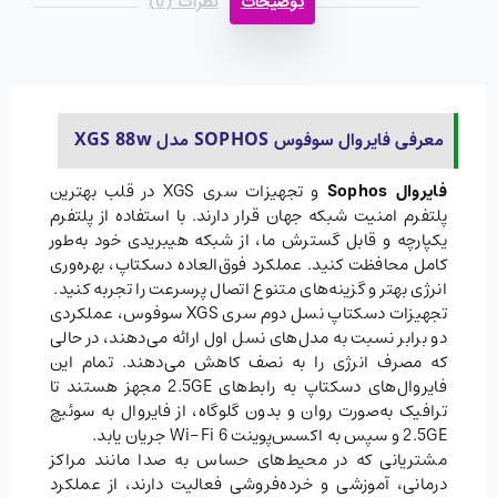
توضیحات
نظرات (0)
معرفی فایروال سوفوس SOPHOS مدل XGS 88w
فایروال Sophos
و تجهیزات سری XGS در قلب بهترین
پلتفرم امنیت شبکه جهان قرار دارند. با استفاده از پلتفرم
یکپارچه و قابل گسترش ما، از شبکه هیبریدی خود به‌طور
کامل محافظت کنید. عملکرد فوق‌العاده دسکتاپ، بهره‌وری
انرژی بهتر و گزینه‌های متنوع اتصال پرسرعت را تجربه کنید.
تجهیزات دسکتاپ نسل دوم سری XGS سوفوس، عملکردی
دو برابر نسبت به مدل‌های نسل اول ارائه می‌دهند، در حالی
که مصرف انرژی را به نصف کاهش می‌دهند. تمام این
فایروال‌های دسکتاپ به رابط‌های 2.5GE مجهز هستند تا
ترافیک به‌صورت روان و بدون گلوگاه، از فایروال به سوئیچ
2.5GE و سپس به اکسس‌پوینت Wi-Fi 6 جریان یابد.
مشتریانی که در محیط‌های حساس به صدا مانند مراکز
درمانی، آموزشی و خرده‌فروشی فعالیت دارند، از عملکرد