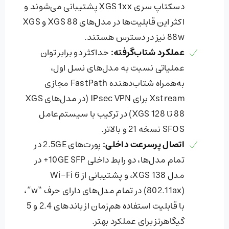
دسکتاپ سری XGS 1xx پشتیبانی می‌شوند و
اکثر این قابلیت‌ها در مدل‌های XGS 88 و XGS
88w نیز در دسترس هستند.
عملکرد شتاب‌گرفته
:
حداکثر دو برابر توان
عملیاتی نسبت به مدل‌های نسل اول،
به‌همراه شتاب‌دهنده FastPath مجازی
Xstream برای IPsec VPN (در مدل‌های XGS
88 تا XGS 128) در ترکیب با سیستم‌عامل
SFOS نسخه 21 و بالاتر.
اتصال پرسرعت داخلی
:
پورت‌های 2.5GE در
تمام مدل‌ها، دو رابط داخلی 10GE SFP+ در
مدل XGS 138، و پشتیبانی از Wi-Fi 6
(802.11ax) در تمام مدل‌های دارای حرف “w”،
با قابلیت استفاده هم‌زمان از باندهای 2.4 و 5
گیگاهرتز برای عملکرد بهتر.