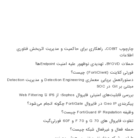
info@haumoun.com
چارچوب COBIT، راهکاری برای حاکمیت و مدیریت اثربخش فناوری
اطلاعات
حملات BYOVD، تهدیدی نوظهور علیه امنیت Endpointها!
فورتی کلاینت (FortiClient) چیست؟
دستورالعمل برپایی معماری Detection Engineering و مدیریت Detection
مبتنی بر Git در SOC
بررسی قابلیت‌های امنیتی فایروال Sophos؛ از IPS تا Web Filtering
پیکربندی Geo IP در فایروال FortiGate چگونه انجام می‌شود؟
وظیفه FortiGuard IP Reputation چیست؟
تفاوت فایروال های 70 G و 70 F و 60F فورتی‌گیت
حمله فعال و غیرفعال شبکه چیست؟