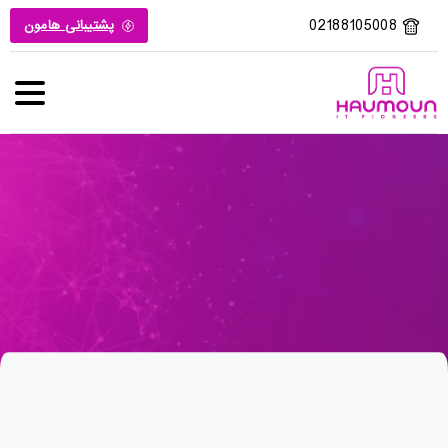
02188105008
پشتیبانی هامون