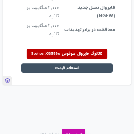
فایروال نسل جدید
۲٬۰۰۰ مگابیت بر
(NGFW)
ثانیه
۲٬۰۰۰ مگابیت بر
محافظت در برابر تهدیدات
ثانیه
کاتالوگ فایروال سوفوس Sophos XGS88w
استعلام قیمت