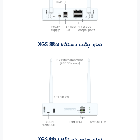
نمای پشت دستگاه XGS 88w
نمای جلوی دستگاه XGS 88w