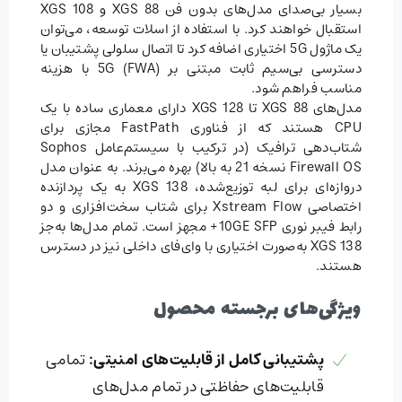
بسیار بی‌صدای مدل‌های بدون فن XGS 88 و XGS 108
استقبال خواهند کرد. با استفاده از اسلات توسعه، می‌توان
یک ماژول 5G اختیاری اضافه کرد تا اتصال سلولی پشتیبان یا
دسترسی بی‌سیم ثابت مبتنی بر 5G (FWA) با هزینه
مناسب فراهم شود.
مدل‌های XGS 88 تا XGS 128 دارای معماری ساده با یک
CPU هستند که از فناوری FastPath مجازی برای
شتاب‌دهی ترافیک (در ترکیب با سیستم‌عامل Sophos
Firewall OS نسخه 21 به بالا) بهره می‌برند. به عنوان مدل
دروازه‌ای برای لبه توزیع‌شده، XGS 138 به یک پردازنده
اختصاصی Xstream Flow برای شتاب سخت‌افزاری و دو
رابط فیبر نوری 10GE SFP+ مجهز است. تمام مدل‌ها به‌جز
XGS 138 به‌صورت اختیاری با وای‌فای داخلی نیز در دسترس
هستند.
ویژگی‌های برجسته محصول
پشتیبانی کامل از قابلیت‌های امنیتی
:
تمامی
قابلیت‌های حفاظتی در تمام مدل‌های