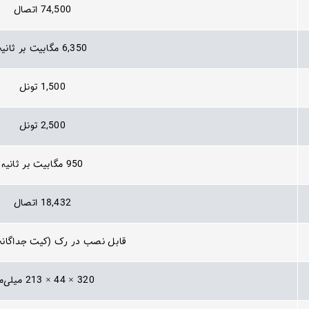
74,500 اتصال
6,350 مگابیت بر ثانیه
1,500 تونل
2,500 تونل
950 مگابیت بر ثانیه
18,432 اتصال
قابل نصب در رک (کیت جداگانه ن
320 × 44 × 213 میلی‌متر