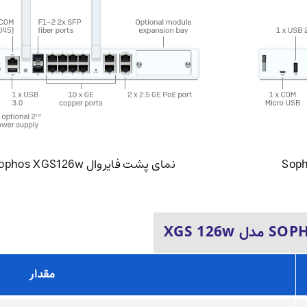
نمای ‌‌‌‌‌پشت فایروال Sophos XGS126w
مقدار