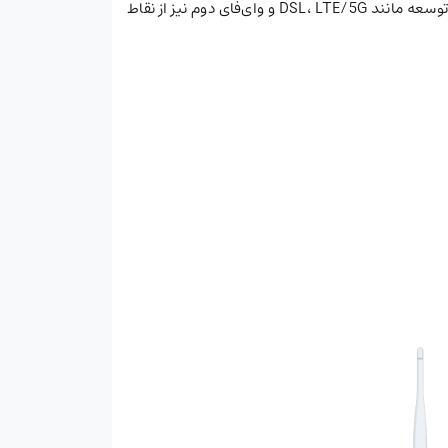
استاندارد Wi-Fi 5 هستند که مناسب برای محیط‌هایی است که نیاز به ارتباط بی‌سیم ایمن دارند. قابلیت پشتیبانی از ماژول‌های توسعه مانند DSL، LTE/5G و وای‌فای دوم نیز از نقاط