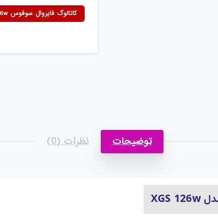
کاتالوگ فایروال سوفوس Sophos XGS126w
توضیحات
نظرات (0)