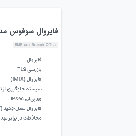
فایروال سوفوس مدل  126w
SMB and Branch Office
فایروال
بازرسی TLS
فایروال (IMIX)
سیستم جلوگیری از نفوذ 
وی‌پی‌ان IPsec
فایروال نسل جدید (NGFW)
محافظت در برابر تهد