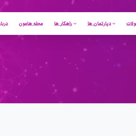
لات
دپارتمان ها
راهکار ها
مجله هامون
دربار