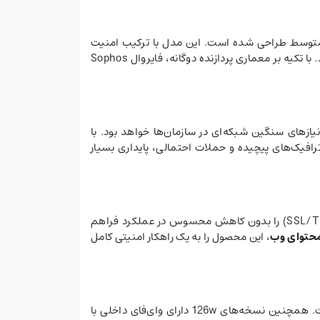
 سازمان‌ها و کسب‌وکارهای متوسط طراحی شده است. این مدل با ترکیب امنیت
پیشرفته، معماری سخت‌افزاری جدید و قابلیت‌های مدیریتی هوشمند، حفاظت جامعی را در برابر تهدیدات شبکه‌ای ارائه می‌دهد. با تکیه بر معماری پردازنده دوگانه، فایروال Sophos
زهای سنگین شبکه‌ای در سازمان‌ها خواهد بود. با
 ترافیک‌های پیچیده و حملات احتمالی، پایداری بسیار
فایروال Sophos XGS 126 به موتور بازرسی Xstream مجهز شده که امکان تحلیل و بررسی عمیق بسته‌های رمزنگاری‌شده (SSL/TLS) را بدون کاهش محسوس در عملکرد فراهم
محتوای وب
، این محصول را به یک راهکار امنیتی کامل
است. همچنین نسخه‌های 126w دارای وای‌فای داخلی با