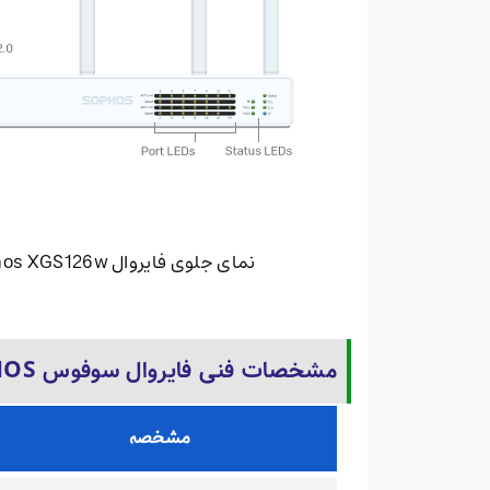
نمای جلوی فایروال Sophos XGS126w
مشخصات فنی فایروال سوفوس SOPHOS مدل XGS 126w
مشخصه