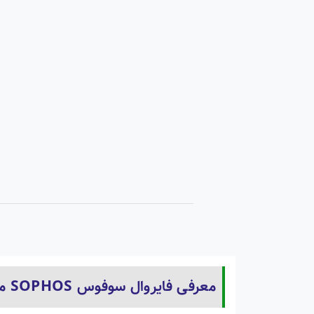
معرفی فایروال سوفوس SOPHOS مدل XGS 126w