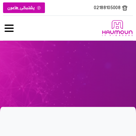
02188105008
پشتیبانی هامون