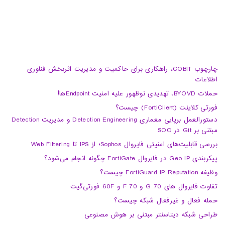
چارچوب COBIT، راهکاری برای حاکمیت و مدیریت اثربخش فناوری
اطلاعات
حملات BYOVD، تهدیدی نوظهور علیه امنیت Endpointها!
فورتی کلاینت (FortiClient) چیست؟
دستورالعمل برپایی معماری Detection Engineering و مدیریت Detection
مبتنی بر Git در SOC
بررسی قابلیت‌های امنیتی فایروال Sophos؛ از IPS تا Web Filtering
پیکربندی Geo IP در فایروال FortiGate چگونه انجام می‌شود؟
وظیفه FortiGuard IP Reputation چیست؟
تفاوت فایروال های 70 G و 70 F و 60F فورتی‌گیت
حمله فعال و غیرفعال شبکه چیست؟
طراحی شبکه دیتاسنتر مبتنی بر هوش مصنوعی