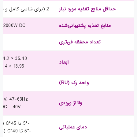
حداقل منابع تغذیه مورد نیاز
2 (برای شاسی کامل و برق 110V حداقل 3 عدد)
منابع تغذیه پشتیبانی‌شده
, 2000W DC
تعداد محفظه فن‌تری
1
35.43 × 44.2 × 40.9 cm
ابعاد
13.95 × 17.4 × 16.1 in
واحد رک (RU)
8
64V, 47-63Hz
ولتاژ ورودی
DC: -40V تا -72V
-5° تا 45°C (تا 6000 فوت)
دمای عملیاتی
-5° تا 40°C (تا 10,000 فوت)