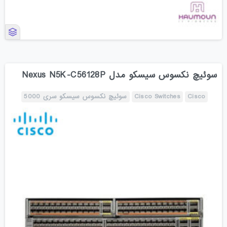
سوئیچ نکسوس سیسکو مدل Nexus N5K-C56128P
Cisco
Cisco Switches
سوئیچ نکسوس سیسکو سری 5000