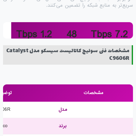
سریع‌تر به منابع شبکه را تضمین می‌کنند.
1.2 Tbps
48
7.2 Tbps
Switching Capacity
10G Ports
Total Throughput
مشخصات فنی سوئیچ کاتالیست سیسکو مدل Catalyst
C9606R
مشخصات
توضیح
مدل
606R
برند
isco