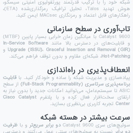
شبکه خود را با ترکیب قدرتمند پورتفولیوی امنیتی سیسکو،
هوش تهدید Talos، تحلیل ترافیک رمزگذاری‌شده (ETA)،
راهکارهای قابل اعتماد و رمزنگاری MACsec ایمن کنید.
تاب‌آوری در سطح سازمانی
Catalyst 9600 با میانگین زمان خرابی بسیار پایین (MTBF)
و قابلیت‌های در دسترس بالا مانند
In-Service Software
Graceful Insertion and Removal (GIR)
،
Upgrade (ISSU)
و
Hot-Patching
، شبکه‌ای مقاوم و بدون توقف فراهم می‌کند.
انعطاف‌پذیری در راه‌اندازی
پیاده‌سازی و مدیریت شبکه را ساده و خودکار کنید. با
قابلیت
برنامه‌پذیری سرتاسری
(Full-Stack Programmability)
از سطح
ASIC تا سیستم‌عامل، می‌توانید امکانات جدید را بدون نیاز به
ارتقای سخت‌افزار فعال کرده و با پلتفرم
Cisco Catalyst
Center
تجربه کاربری بی‌نظیری بسازید.
سرعت بیشتر در هسته شبکه
سوئیچ‌های سری Catalyst 9600
دو برابر سریع‌تر
و با
ظرفیت
دو برابر
نسبت به سوئیچ‌های سنتی عمل می‌کنند و دسترسی