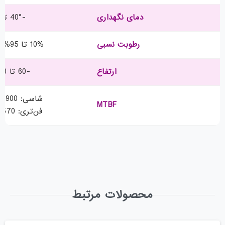
دمای نگهداری
-40° تا 75°C
رطوبت نسبی
10% تا 95% بدون تقطیر
ارتفاع
-60 تا 3000 متر
شاسی: 4,113,900 ساعت
MTBF
فن‌تری: 452,570 ساعت
محصولات مرتبط