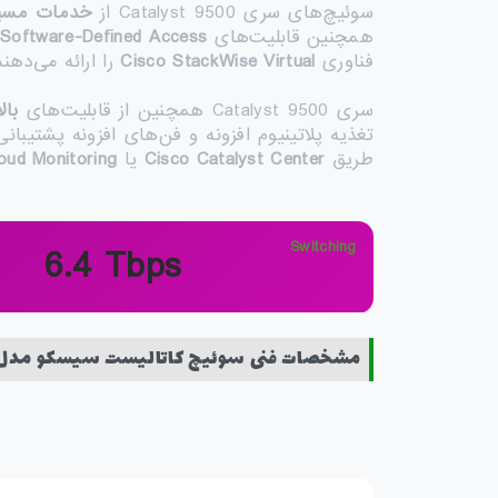
سوئیچ‌های سری Catalyst 9500 از
خدمات مسیر
همچنین قابلیت‌های
 Software-Defined Access
فناوری
Cisco StackWise Virtual
را ارائه می‌ده
سری Catalyst 9500 همچنین از قابلیت‌های
بال
طریق
Cisco Catalyst Center
یا
oud Monitoring
Switching
6.4 Tbps
مشخصات فنی سوئیچ کاتالیست سیسکو مدل 9500-32C-E