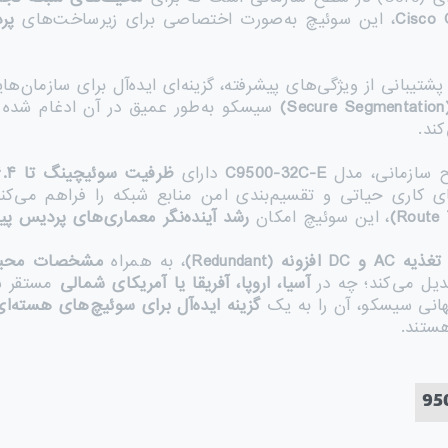
Cisco 
، این سوئیچ به‌صورت اختصاصی برای زیرساخت‌های
پر
شتیبانی از ویژگی‌های پیشرفته، گزینه‌ای ایده‌آل برای سازمان‌ه
(Sec
سیسکو به‌طور عمیق در آن ادغام شده
ند.
ح سازمانی، مدل
C9500-32C-E
دارای
ظرفیت سوئیچینگ تا
۶.۴
 کاری حیاتی و تقسیم‌بندی امن منابع شبکه را فراهم می‌کند
، این سوئیچ امکان
رشد آینده‌نگر معماری‌های پردیس پی
تغذیه
AC
و
DC
افزونه
(Redundant)
، به همراه
مشخصات محیط
دیل می‌کند؛ چه در
آسیا، اروپا، آفریقا یا آمریکای شمالی
مستقر ش
هانی سیسکو، آن را به یک
گزینه ایده‌آل برای سوئیچ‌های هسته‌ا
تند.