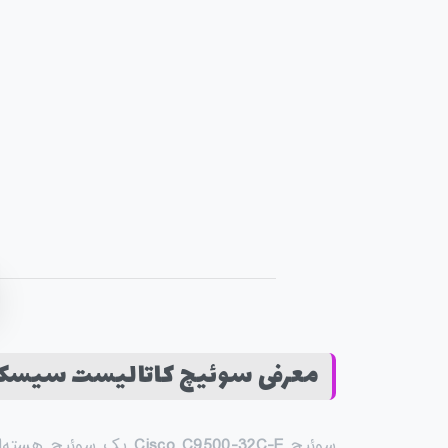
معرفی سوئیچ کاتالیست سیسکو مدل C9500-32C-E
سوئیچ
Cisco C9500-32C-E
یک سوئیچ هسته‌ای (Core) در سطح سازمانی است