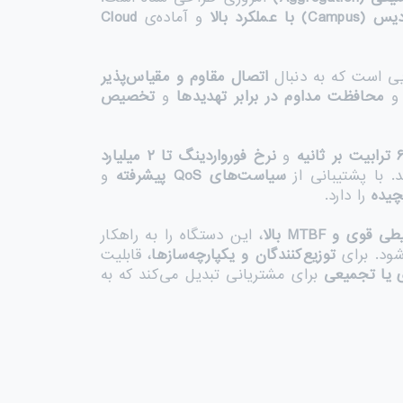
دیس
(Campus)
با عملکرد بالا
و آماده‌ی
Cloud
ایی است که به دنبال
اتصال مقاوم و مقیاس‌پذیر
 و
محافظت مداوم در برابر تهدیدها
و
تخصیص
ترابیت بر ثانیه
و
نرخ فورواردینگ تا
۲
میلیارد
. با پشتیبانی از
سیاست‌های
QoS
پیشرفته
و
چیده
را دارد.
ی قوی و
MTBF
بالا
، این دستگاه را به راهکار
ود. برای
توزیع‌کنندگان و یکپارچه‌سازها
، قابلیت
ی یا تجمیعی
برای مشتریانی تبدیل می‌کند که به