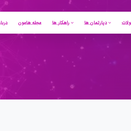
لات
دپارتمان ها
راهکار ها
مجله هامون
دربار