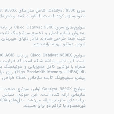
تصویرسازی کرده، امنیت را تقویت کنید و تجربه‌ا
سوئیچ‌های سری Cisco Catalyst 9500 بر پایه
شبکه شما طراحی شده‌اند تا در دنیای هیبریدی، ج
شوند، عملکرد بهینه ارائه دهند.
سوئیچ
Cisco Catalyst 9500X
بر پایه
200 ASIC
است. این اولین تراشه شبکه است که ظرفیت 
همراه با توانایی کامل مسیریابی و سوئیچینگ ب
بالا
(High Bandwidth Memory – HBM)
پیشرو سوئیچینگ ثابت سازمانی Cisco طراحی شده است تا امنیت، اینترنت اشیا (IoT) و خدمات ابری را پشتیبانی کند.
سوئیچ Catalyst 9500X اولین سوئیچ صنعت است که به‌صورت
برنامه‌های سازمانی ارائه می‌دهد. مدل‌های Catalyst 9500X شامل پورت‌های
غیرمسدود با تراکم دو برابر
هستند.