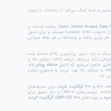
هد و با نوآوری‌های مداوم به شما کمک می‌کند تا ارتباطات را دوباره
ss Data P
Cisco Unified Acce
ساخته شده‌اند و
به‌عنوان پلتفرم اصلی و تجمیع سوئیچینگ ثابت سازمانی پیشرو Cisco محسوب می‌شوند. این سوئیچ‌ها بخشی از خانواده Catalyst 9000 هستند و برای تحول
هر چیزی باشند و برنامه‌ها در هر نقطه میزبانی
طراحی شده و برای نسل بعدی هسته شبکه با یک مسیر برنامه‌پذیر (P4) ساخته شده
در محیط سازمانی ارائه می‌دهد. تراشه Q200 عملکرد بالا را
ی داخلی حاصل می‌شود که شامل
حافظه پهنای باند
روی تراشه است. سوئیچ Catalyst 9500X از یک CPU چند هسته‌ای x86 با عملکرد بالا بهره می‌برد و به‌عنوان پلتفرم
۱۰۰
،
۲۰۰
و
۴۰۰
گیگابیت اترنت
برای محیط‌های
سازمانی ارائه شده است. این سوئیچ مقیاس انتقال بی‌نظیر (MAC addresses، مسیرهای IP unicast و multicast، برچسب‌های MPLS) و بافر عمیق برای
دود
و پورت‌های
۴۰۰
QSFP-DD
گیگابیت اترنت