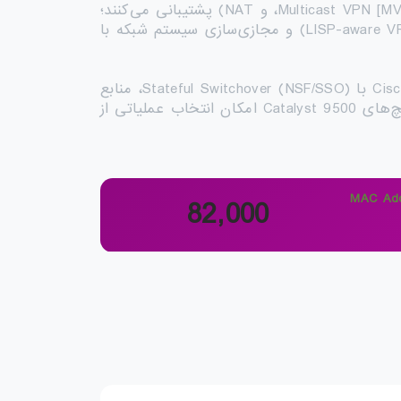
(مانند MPLS، VPN لایه ۲ و ۳، Multicast VPN [MVPN]، و NAT) پشتیبانی می‌کنند؛
(مانند پایگاه داده ردیابی میزبان، اتصال میان‌دامنه، و LISP-aware VRF) و مجازی‌سازی سیستم شبکه با
مانند وصله‌گذاری، Cisco Nonstop Forwarding با Stateful Switchover (NSF/SSO)، منابع
تغذیه پلاتینیوم افزونه و فن‌های افزونه پشتیبانی می‌کند و از طیف وسیعی از اپتیک‌ها پشتیبانی می‌نماید. سوئیچ‌های Catalyst 9500 امکان انتخاب عملیاتی از
MAC Ad
82,000