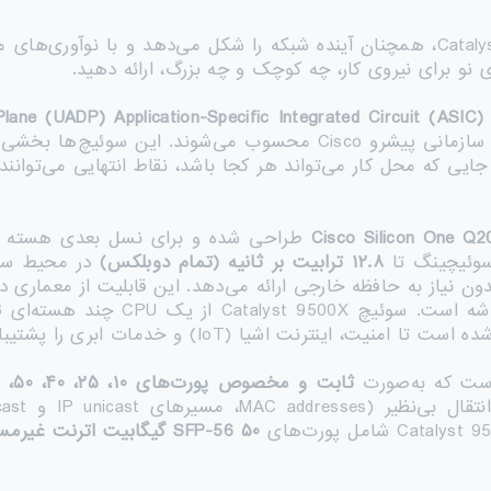
سری Catalyst 9500، شامل مدل‌های Catalyst 9500X، همچنان آینده شبکه را شکل می‌د
ی نو برای نیروی کار، چه کوچک و چه بزرگ، ارائه دهید.
lane (UADP) Application-Specific Integrated Circuit (ASIC)
ایی که محل کار می‌تواند هر کجا باشد، نقاط انتهایی می‌توانند 
Cisco Silicon One Q
سوئیچینگ تا
۱۲.۸
ترابیت بر ثانیه (تمام دوبلکس)
دون نیاز به حافظه خارجی ارائه می‌دهد. این قابلیت از معمار
ثابت و مخصوص پورت‌های
۱۰
،
۲۵
،
۴۰
،
۵۰
،
۵۰
SFP-56
گیگابیت اترنت غیرمس