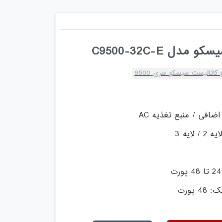
ل C9500-32C-E
کاتالیست سیسکو سری 9500
ضافی / منبع تغذیه AC
ایه 3
 پورت