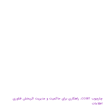
دفتر مرکزی: تهران، خیابان شهید سید حسن نصرالله(وزرا)،
خیابان 20، کوچه گلپر، پلاک 15، ساختمان هامون
دفتر پشتیبان: تهران، خیابان شهید سید حسن نصرالله(وزرا)،
خیابان هفتم، پلاک 32، طبقه سوم
تبریز، آبرسان، فلکه دانشگاه، برج بلور، طبقه 5، واحد A
02188105008
04133370010
info@haumoun.com
چارچوب COBIT، راهکاری برای حاکمیت و مدیریت اثربخش فناوری
اطلاعات