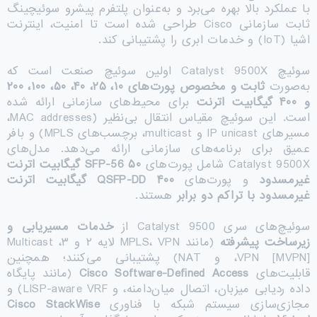
با عملکرد بالا بهره می‌برد و به‌عنوان پلتفرم پیشرو سوئیچینگ
ثابت سازمانی Cisco طراحی شده است تا امنیت، اینترنت
اشیا (IoT) و خدمات ابری را پشتیبانی کند.
سوئیچ Catalyst 9500X اولین سوئیچ صنعت است که
به‌صورت
ثابت و مخصوص پورت‌های
۱۰
،
۲۵
،
۴۰
،
۵۰
،
۱۰۰
،
۲۰۰
و
۴۰۰
گیگابیت اترنت
برای محیط‌های سازمانی ارائه شده
است. این سوئیچ مقیاس انتقال بی‌نظیر (MAC addresses،
مسیرهای IP unicast و multicast، برچسب‌های MPLS) و بافر
عمیق برای برنامه‌های سازمانی ارائه می‌دهد. مدل‌های
Catalyst 9500X شامل پورت‌های
۵۰
SFP-56
گیگابیت اترنت
غیرمسدود
و پورت‌های
۴۰۰
QSFP-DD
گیگابیت اترنت
غیرمسدود با تراکم دو برابر
هستند.
سوئیچ‌های سری Catalyst 9500 از
خدمات مسیریابی و
زیرساخت پیشرفته
(مانند MPLS، VPN لایه ۲ و ۳، Multicast
VPN [MVPN]، و NAT) پشتیبانی می‌کنند؛ همچنین
قابلیت‌های
Cisco Software-Defined Access
(مانند پایگاه
داده ردیابی میزبان، اتصال میان‌دامنه، و LISP-aware VRF) و
مجازی‌سازی سیستم شبکه با فناوری
Cisco StackWise