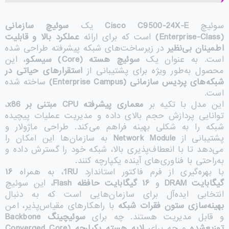
سوئیچ
Cisco C9500-24X-E
یک
سوئیچ سازمانی
(Enterprise-Class)
است که برای ارائه
عملکرد بالا و قابلیت
اطمینان بی‌نظیر
در زیرساخت‌های شبکه پیشرفته طراحی شده
است. به عنوان یک
سوئیچ هسته
(Core)
سیسکو
، این
محصول به‌طور ویژه برای پشتیبانی از
استقرارهای حیاتی در
شبکه‌های پردیس سازمانی
(Enterprise Campus)
ساخته شده
است.
این مدل با تکیه بر
معماری پیشرفته
CPU
مبتنی بر
x86
،
توانایی پردازش حجم بالای داده و مدیریت عملیات پیچیده
شبکه را به شکلی بهینه فراهم می‌کند. طراحی ماژولار و
پشتیبانی از
Network Module
به سازمان‌ها این امکان را
می‌دهد تا با انعطاف‌پذیری بالا، شبکه خود را گسترش داده و
به‌راحتی با فناوری‌های آینده یکپارچه کنند.
با بهره‌گیری از فرم فاکتور استاندارد
1RU
، به همراه
۱۶
گیگابایت
DRAM
و
۱۶
گیگابایت حافظه
Flash
، این سوئیچ
انتخابی ایده‌آل برای سازمان‌هایی است که به دنبال
بهینه‌سازی ستون فقرات شبکه
با راهکارهای مقیاس‌پذیر، امن
و قابل مدیریت هستند. چه برای
سوئیچینگ
Backbone
توزیع‌شده
و چه برای
لایه هسته یکپارچه
(Converged Core