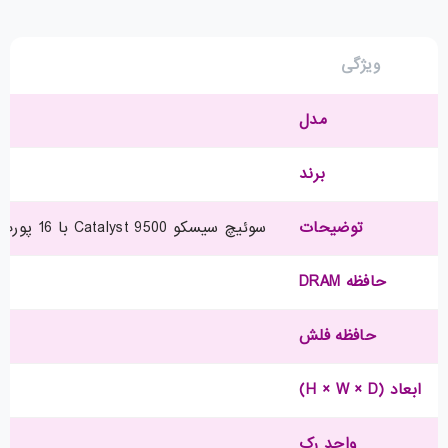
ویژگی
مدل
برند
توضیحات
سوئیچ سیسکو Catalyst 9500 با 16 پورت 10G و ماژول شبکه 8 × 10GE، همراه با لایسنس Network Essentials
حافظه DRAM
حافظه فلش
ابعاد (H × W × D)
واحد رک