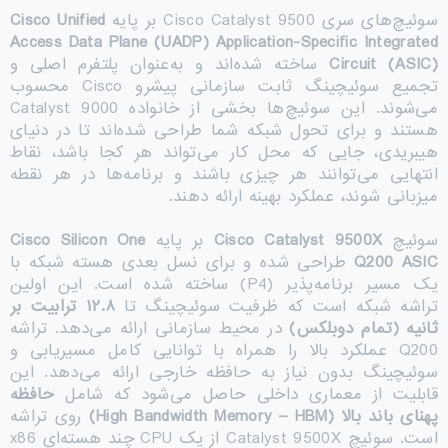
سوئیچ‌های سری Cisco Catalyst 9500 بر پایه
Cisco Unified
Acce
ss Data Plane (UADP) Application-Specific Integrated
Circuit (ASIC)
ساخته شده‌اند و به‌عنوان پلتفرم اصلی و
تجمیع سوئیچینگ ثابت سازمانی پیشرو Cisco محسوب
می‌شوند. این سوئیچ‌ها بخشی از خانواده Catalyst 9000
هستند و برای تحول شبکه شما طراحی شده‌اند تا در دنیای
هیبریدی، جایی که محل کار می‌تواند هر کجا باشد، نقاط
انتهایی می‌توانند هر چیزی باشند و برنامه‌ها در هر نقطه
میزبانی شوند، عملکرد بهینه ارائه دهند.
سوئیچ
Cisco Catalyst 9500X
بر پایه
Cisco Silicon One
Q200 ASIC
طراحی شده و برای نسل بعدی هسته شبکه با
یک مسیر برنامه‌پذیر (P4) ساخته شده است. این اولین
تراشه شبکه است که ظرفیت سوئیچینگ تا
۱۲.۸
ترابیت بر
ثانیه (تمام دوبلکس)
در محیط سازمانی ارائه می‌دهد. تراشه
Q200 عملکرد بالا را همراه با توانایی کامل مسیریابی و
سوئیچینگ بدون نیاز به حافظه خارجی ارائه می‌دهد. این
قابلیت از معماری داخلی حاصل می‌شود که شامل
حافظه
پهنای باند بالا
(High Bandwidth Memory – HBM)
روی تراشه
است. سوئیچ Catalyst 9500X از یک CPU چند هسته‌ای x86