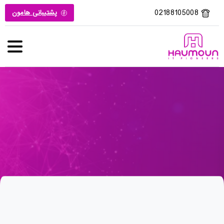
02188105008
پشتیبانی هامون