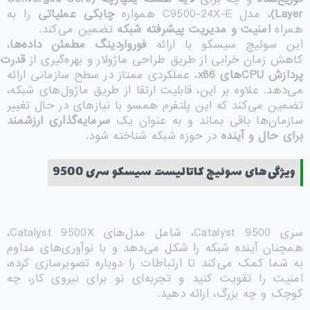
Layer)
، مدل C9500-24X-E همواره
چابکی عملیاتی
را به
همراه
امنیت و مدیریت پیشرفته شبکه
تضمین می‌کند.
این سوئیچ سیسکو با ارائه
فورواردینگ مطمئن داده‌ها
،
کاهش زمان خرابی از طریق طراحی ماژولار و بهره‌گیری از
قدرت
پردازش
CPU
های
x86
، عملکردی ممتاز در سطح سازمانی ارائه
می‌دهد. علاوه بر این، قابلیت ارتقا از طریق ماژول‌های شبکه،
تضمین می‌کند که این پلتفرم همسو با نیازهای در حال تغییر
سازمان‌ها باقی بماند و به عنوان یک
سرمایه‌گذاری ارزشمند
برای حال و آینده
در حوزه شبکه شناخته شود.
ویژگی‌های سوئیچ کاتالیست سیسکو سری 9500
سری Catalyst 9500، شامل مدل‌های Catalyst 9500X،
همچنان آینده شبکه را شکل می‌دهد و با نوآوری‌های مداوم
به شما کمک می‌کند تا ارتباطات را دوباره تصویرسازی کرده،
امنیت را تقویت کنید و تجربه‌ای نو برای نیروی کار، چه
کوچک و چه بزرگ، ارائه دهید.