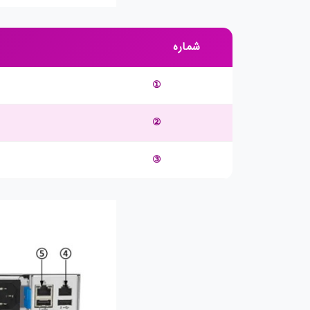
شماره
①
②
③