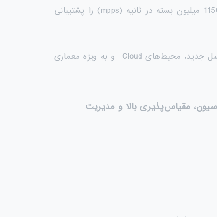
سوییچ N9K-C9372PX یک سوییچ 1 یونیت رک (1RU) است که 1.44 ترابیت بر ثانیه پهنای باند و بیش از 1150 میلیون بسته در ثانیه (mpps) را پشتیبانی
ل جدید، محیط‌های
Cloud
و به‌ ویژه معماری
سیون، مقیاس‌پذیری بالا و مدیریت