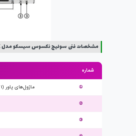
مشخصات فنی سوئیچ نکسوس سیسکو مدل Nexus N9K-C9372PX
شماره
①
ماژول‌های پاور (۱ یا ۲ عدد) – پاورهای AC نمایش داده شده – اسلات‌ها از چپ (۱) تا راست (۲) شماره‌گذاری می‌شوند
②
③