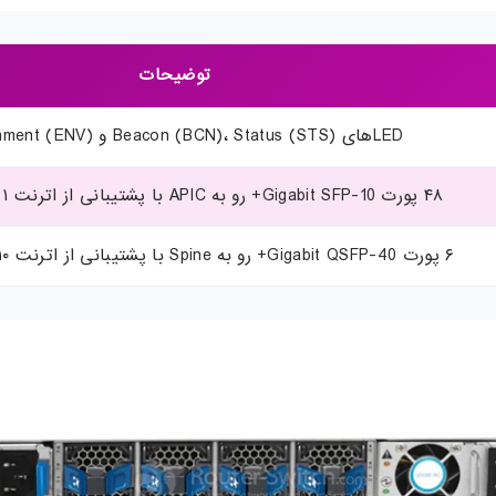
توضیحات
LEDهای Beacon (BCN)، Status (STS) و Environment (ENV)
۴۸ پورت 10-Gigabit SFP+ رو به APIC با پشتیبانی از اترنت ۱ و ۱۰ گیگابیت
۶ پورت 40-Gigabit QSFP+ رو به Spine با پشتیبانی از اترنت ۱۰ و ۴۰ گیگابیت