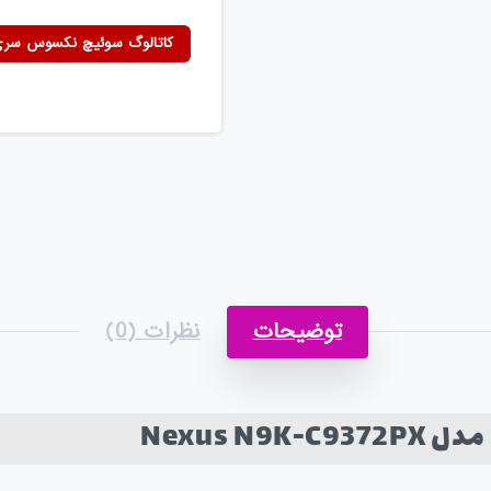
کاتالوگ سوئیچ نکسوس سری 00
توضیحات
نظرات (0)
Nexus N