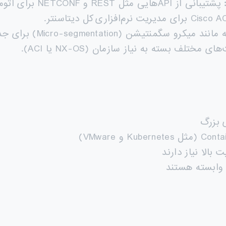
پشتیبانی از APIهایی مثل REST و NETCONF برای اتوماسیون شبکه.
Micro-segmentat) برای جداسازی و حفاظت بهتر از ترافیک.
ختلف بسته به نیاز سازمان (NX-OS یا ACI).
بالا نیاز دارند
ابسته هستند