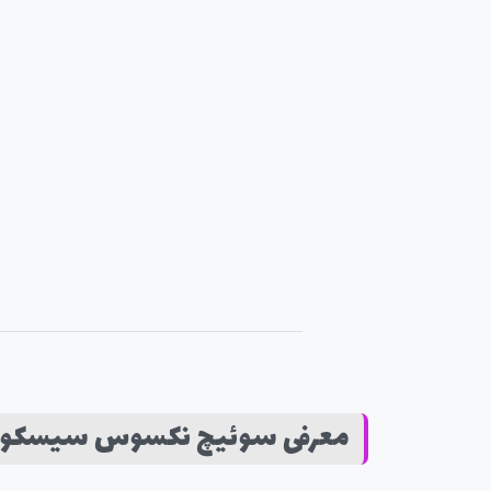
معرفی سوئیچ نکسوس سیسکو مدل 9K-C9372PX