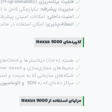
قابلیت برنامه‌ریزی
(Programmability):
مدیریت پیشرفته
:
یکپارچگی کامل با Cisco ACI برای مدیریت نرم‌افزاری کل دیتاسنتر.
امنیت داخلی
:
امکانات امنیتی پیشرفته مانند میکرو سگمنتیشن (ion
انعطاف‌پذیری
:
امکان استفاده در حالت‌های م
کاربردهای
Nexus 9000
هسته (Core) دیتاسنترها و Cloudهای بزرگ
محیط‌های مجازی‌سازی و Container-based (مثل Kubernetes و VMware)
شبکه‌های سازمانی که به سرعت و امنیت 
مراکز داده‌ای که به
SDN
و اتوماسیون
و
مزایای استفاده از
Nexus 9000