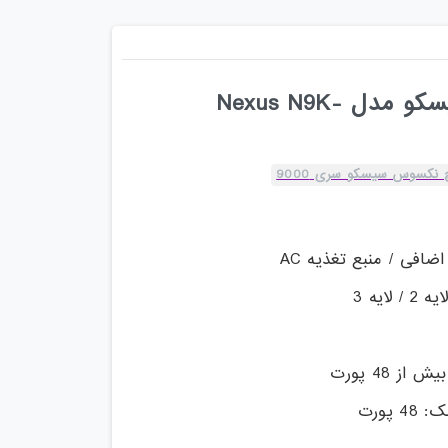
سوئیچ نکسوس سیسکو مدل Nexus N9K-
 نکسوس سیسکو سری 9000
ضافی / منبع تغذیه AC
ایه 3
ز 48 پورت
 پورت