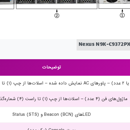
توضیحات
ماژول‌های فن (۴ عدد) – اسلات‌ها از چپ (۱) تا راست (۴) شماره‌گذاری می‌شوند
LEDهای Beacon (BCN) و Status (STS)