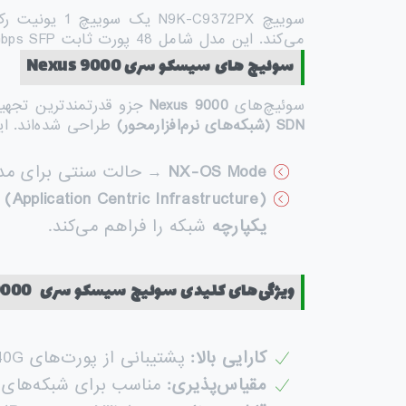
می‌کند. این مدل شامل 48 پورت ثابت 10Gbps SFP+ و 6 پورت ثابت 40Gbps QSFP+ می‌باشد.
سوئیچ
های
سیسکو سری
Nexus 9000
سوئیچ‌های
Nexus 9000
جزو قدرتمندترین تجهی
SDN (
شبکه‌های نرم‌افزارمحور
)
طراحی شده‌اند. این
NX-OS Mode
→ حالت سنتی برای مدی
(Application Centric Infrastructure)
یکپارچه
شبکه را فراهم می‌کند.
ویژگی‌های کلیدی سوئیچ سیسکو سری
Nexus 9000
کارایی بالا
:
پشتیبانی از پورت‌های 1G، 10G، 25G، 40G و 100G با سرعت انتقال بسیار بالا.
مقیاس‌پذیری
:
مناسب برای شبکه‌های بزرگ، Cloud و دیتاسنترهای