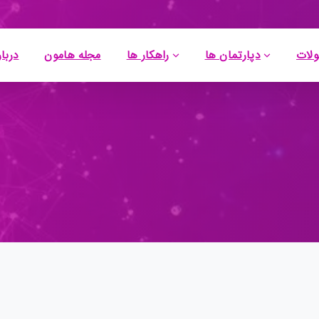
لات
دپارتمان ها
راهکار ها
مجله هامون
دربار