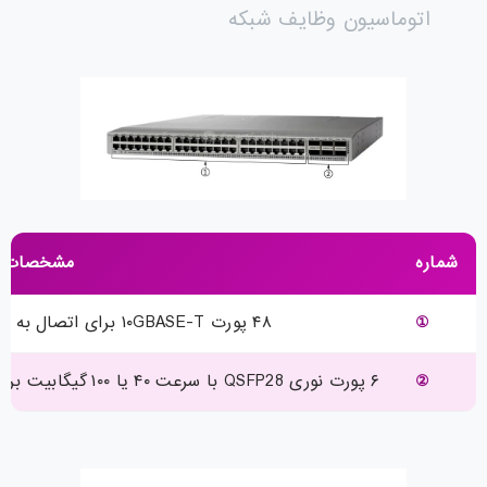
اتوماسیون وظایف شبکه
شماره
مشخصات
①
۴۸ پورت ۱۰GBASE-T برای اتصال به دستگاه‌های دیگر (Downlink)
②
۶ پورت نوری QSFP28 با سرعت ۴۰ یا ۱۰۰ گیگابیت برای اتصال uplink به سوئیچ‌های aggregation