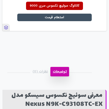
کاتالوگ سوئیچ نکسوس سری 9000
استعلام قیمت
توضیحات
نظرات (0)
معرفی سوئیچ نکسوس سیسکو مدل
Nexus N9K-C93108TC-EX