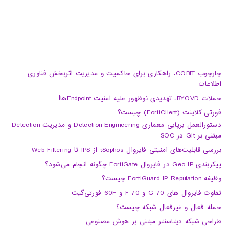
چارچوب COBIT، راهکاری برای حاکمیت و مدیریت اثربخش فناوری
اطلاعات
حملات BYOVD، تهدیدی نوظهور علیه امنیت Endpointها!
فورتی کلاینت (FortiClient) چیست؟
دستورالعمل برپایی معماری Detection Engineering و مدیریت Detection
مبتنی بر Git در SOC
بررسی قابلیت‌های امنیتی فایروال Sophos؛ از IPS تا Web Filtering
پیکربندی Geo IP در فایروال FortiGate چگونه انجام می‌شود؟
وظیفه FortiGuard IP Reputation چیست؟
تفاوت فایروال های 70 G و 70 F و 60F فورتی‌گیت
حمله فعال و غیرفعال شبکه چیست؟
طراحی شبکه دیتاسنتر مبتنی بر هوش مصنوعی