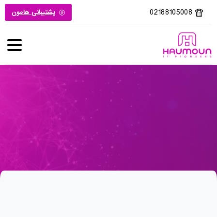
02188105008
پشتیبانی هامون