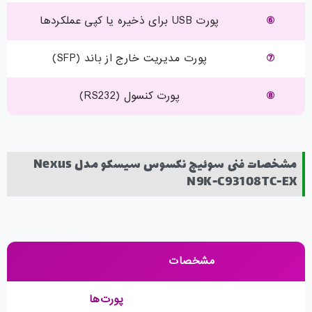
⑥
پورت USB برای ذخیره یا کپی عملکردها
⑦
پورت مدیریت خارج از باند (SFP)
⑧
پورت کنسول (RS232)
مشخصات فنی سوئیچ نکسوس سیسکو مدل Nexus
N9K-C93108TC-EX
مشخصات
پورت‌ها