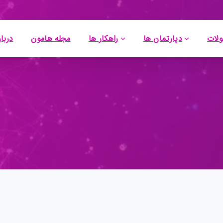
لات
دپارتمان ها
راهکار ها
مجله هامون
دربار