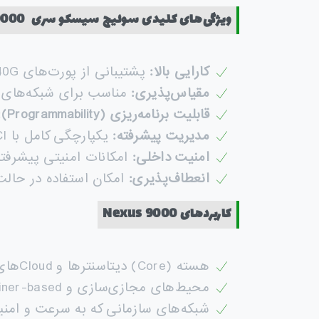
ویژگی‌های کلیدی سوئیچ سیسکو سری
Nexus 9000
کارایی بالا
:
پشتیبانی از پورت‌های 1G، 10G، 25G، 40G و 100G با سرعت انتقال بسیار بالا.
مقیاس‌پذیری
:
مناسب برای شبکه‌های بزرگ، Cloud و دیتاسنترهای
قابلیت برنامه‌ریزی
(Programmability):
مدیریت پیشرفته
:
یکپارچگی کامل با Cisco ACI برای مدیریت نرم‌افزاری کل دیتاسنتر.
امنیت داخلی
:
امکانات امنیتی پیشرفته مانند میکرو سگمنتیشن (ion
انعطاف‌پذیری
:
امکان استفاده در حالت‌های م
کاربردهای
Nexus 9000
هسته (Core) دیتاسنترها و Cloudهای بزرگ
محیط‌های مجازی‌سازی و Container-based (مثل Kubernetes و VMware)
شبکه‌های سازمانی که به سرعت و امنیت 