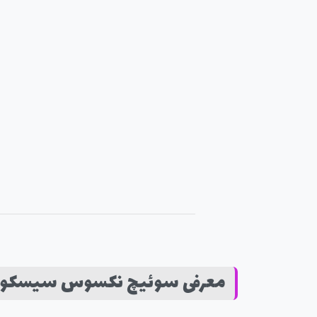
معرفی سوئیچ نکسوس سیسکو مدل 9K-C92304QC