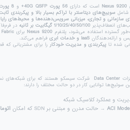
ی
Nexus 9200
است که دارای
56
پورت 40
G QSFP+
و
8
پورت 0
 شامل
سوییچ‌های دیتاسنتر با تراکم بسیار بالا و پیکربندی ثابت
ای سازمانی و تجاری، میزبانی سرویس‌دهنده‌ها و محیط‌های رای
ب‌های انعطاف‌پذیر
1/10/25/40/50/100
گیگابیت بر ثانیه
در فرم‌فا
ور گسترده استفاده می‌شود، پلتفرم
Nexus 9200
برای
Fabric
یس و ارائه‌دهندگان
IaaS
و خدمات ابری
فراهم می‌کند.
ی شده تا
پیکربندی و مدیریت خودکار
را برای مشتریانی که قص
زات
Data Center
شرکت سیسکو هستند که برای شبکه‌های نس
 سوئیچ‌ها توانایی کار در دو حالت مختلف را دارند:
ریت و عملکرد کلاسیک شبکه
ACI Mode 
→ حالت مدرن و مبتنی بر SDN که امکان
اتوما