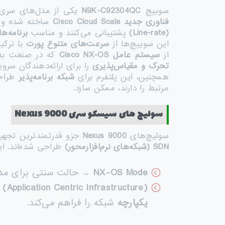
سوییچ
N9K-C92304QC
یکی از مدل‌های سر
فناوری جدید
Cisco Cloud Scale
ساخته شده و
(Line-rate)
پشتیبانی می‌کنند و مناسب
برنامه‌ه
این سوییچ‌ها از
سرعت‌های متنوع پورت
با ترکی
از
سیستم عامل
Cisco NX-OS
که در صنعت به‌ط
تحرک و مقیاس‌پذیری
را برای ارائه‌دهندگان سرو
همچنین، این پلتفرم برای
شبکه برنامه‌پذیر
طراح
مرتبط را دارند، ممکن سازد.
سوئیچ
های
سیسکو سری
Nexus 9000
سوئیچ‌های
Nexus 9000
جزو قدرتمندترین تجهی
SDN (
شبکه‌های نرم‌افزارمحور
)
طراحی شده‌اند. این
NX-OS Mode
→ حالت سنتی برای مدی
(Application Centric Infrastructure)
یکپارچه
شبکه را فراهم می‌کند.