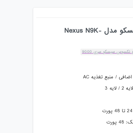
سوئیچ نکسوس سیسکو مدل Nexus N9K-
 نکسوس سیسکو سری 9000
ضافی / منبع تغذیه AC
ایه 3
 پورت