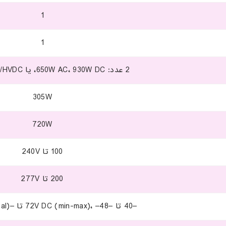
1
1
2 عدد: 650W AC، 930W DC، یا 1200W HVAC/HVDC
305W
720W
100 تا 240V
200 تا 277V
–40 تا –72V DC (min-max)، –48 تا –60V DC (nominal)