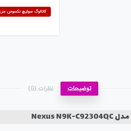
کاتالوگ سوئیچ نکسوس سری 00
توضیحات
نظرات (0)
Nexus N