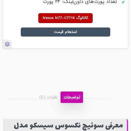
تعداد پورت‌های داون‌لینک: ۲۴ پورت
کاتالوگ Nexus N77-C7718
استعلام قیمت
توضیحات
نظرات (0)
معرفی سوئیچ نکسوس سیسکو مدل