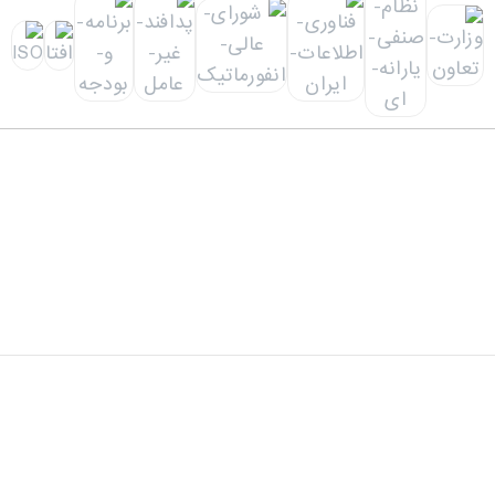
دفتر مرکزی: تهران، خیابان شهید سید حسن نصرالله(وزرا)،