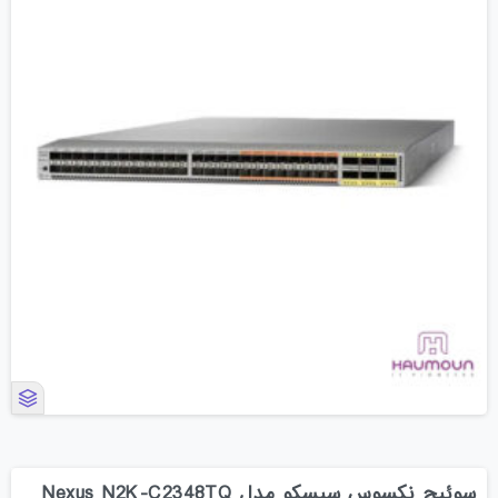
سوئیچ نکسوس سیسکو مدل Nexus N2K-C2348TQ