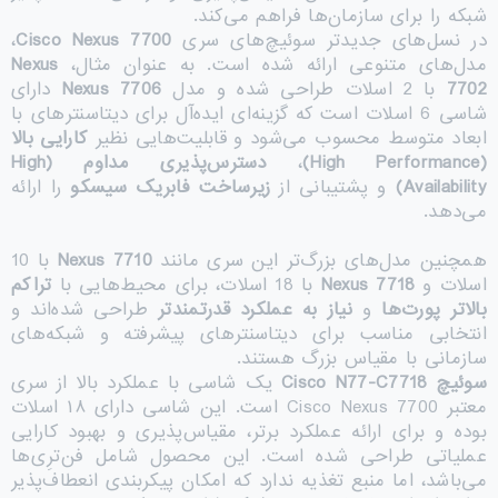
شبکه را برای سازمان‌ها فراهم می‌کند.
در نسل‌های جدیدتر سوئیچ‌های سری
Cisco Nexus 7700
،
مدل‌های متنوعی ارائه شده است. به عنوان مثال،
Nexus
7702
با 2 اسلات طراحی شده و مدل
Nexus 7706
دارای
شاسی 6 اسلات است که گزینه‌ای ایده‌آل برای دیتاسنترهای با
ابعاد متوسط محسوب می‌شود و قابلیت‌هایی نظیر
کارایی بالا
(High Performance)
،
دسترس‌پذیری مداوم
(High
Availability)
و پشتیبانی از
زیرساخت فابریک سیسکو
را ارائه
می‌دهد.
همچنین مدل‌های بزرگ‌تر این سری مانند
Nexus 7710
با 10
اسلات و
Nexus 7718
با 18 اسلات، برای محیط‌هایی با
تراکم
بالاتر پورت‌ها
و
نیاز به عملکرد قدرتمندتر
طراحی شده‌اند و
انتخابی مناسب برای دیتاسنترهای پیشرفته و شبکه‌های
سازمانی با مقیاس بزرگ هستند.
سوئیچ Cisco N77-C7718
یک شاسی با عملکرد بالا از سری
معتبر Cisco Nexus 7700 است. این شاسی دارای ۱۸ اسلات
بوده و برای ارائه عملکرد برتر، مقیاس‌پذیری و بهبود کارایی
عملیاتی طراحی شده است. این محصول شامل فن‌ترِی‌ها
می‌باشد، اما منبع تغذیه ندارد که امکان پیکربندی انعطاف‌پذیر