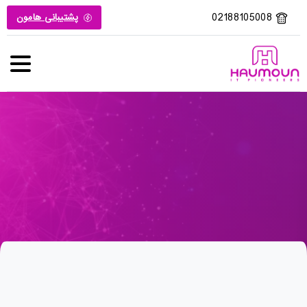
02188105008
پشتیبانی هامون