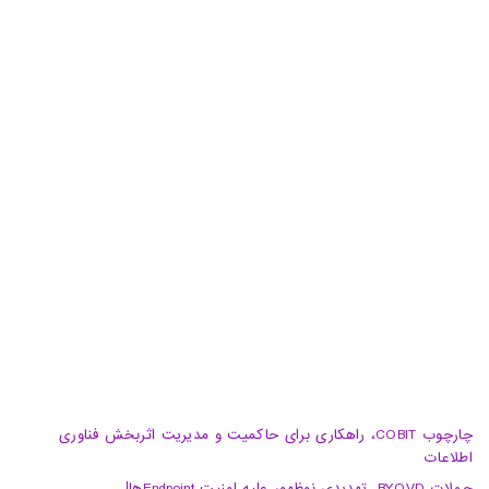
خیابان 20، کوچه گلپر، پلاک 15، ساختمان هامون
دفتر پشتیبان: تهران، خیابان شهید سید حسن نصرالله(وزرا)،
خیابان هفتم، پلاک 32، طبقه سوم
تبریز، آبرسان، فلکه دانشگاه، برج بلور، طبقه 5، واحد A
02188105008
04133370010
info@haumoun.com
چارچوب COBIT، راهکاری برای حاکمیت و مدیریت اثربخش فناوری
اطلاعات
حملات BYOVD، تهدیدی نوظهور علیه امنیت Endpointها!