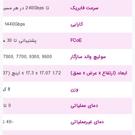
سرعت فابریک
تا 240Gbps در هر مسیر (480Gbps Full Duplex)
کارایی
1440Gbps یا 2160mpps
FCoE
پشتیبانی تا 30 متر با کابل Cat6a/7
سوئیچ والد سازگار
, 7000, 7700, 9300, 9500
ابعاد (ارتفاع x عرض x عمق)
1.72 x 17.3 x 17.07 اینچ (4.37 x 43.94 x 43.36 سانتی‌متر)
وزن
8 کیلوگرم
دمای عملیاتی
0 تا 55°C
دمای غیرعملیاتی
-40 تا 70°C