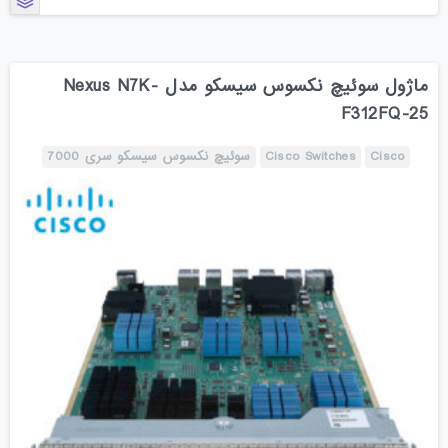
ماژول سوئیچ نکسوس سیسکو مدل Nexus N7K-
F312FQ-25
Cisco
Cisco Switches
سوئیچ نکسوس سیسکو سری 7000