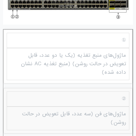
①
ماژول‌های منبع تغذیه (یک یا دو عدد، قابل
تعویض در حالت روشن) (منبع تغذیه AC نشان
داده شده)
②
ماژول‌های فن (سه عدد، قابل تعویض در حالت
روشن)