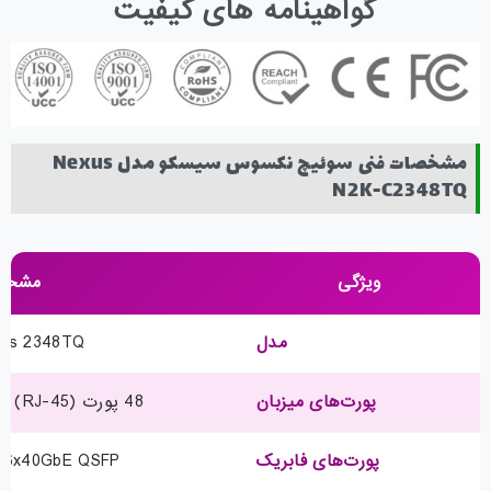
گواهینامه های کیفیت
مشخصات فنی سوئیچ نکسوس سیسکو مدل Nexus
N2K-C2348TQ
ویژگی
مشخص
مدل
xus 2348TQ
پورت‌های میزبان
48 پورت 100M/1/10GBASE-T (RJ-45)
پورت‌های فابریک
6x40GbE QSFP (تا 24x10GbE)