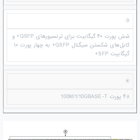
③
شش پورت ۴۰ گیگابیت برای ترنسیورهای QSFP+ و
کابل‌های شکستن سیگنال QSFP+ به چهار پورت ۱۰
گیگابیت SFP+
④
۴۸ پورت 100M/1/10GBASE-T