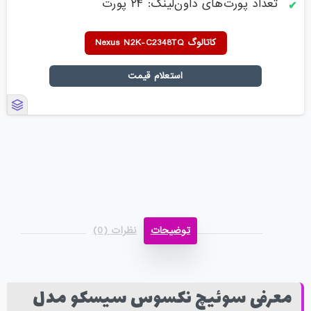
تعداد پورت‌های داون‌لینک: ۲۴ پورت
کاتالوگ Nexus N2K-C2348TQ
استعلام قیمت
توضیحات
نظرات (0)
معرفی سوئیچ نکسوس سیسکو مدل