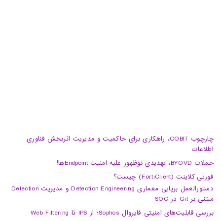
تبریز، آبرسان، فلکه دانشگاه، برج بلور، طبقه 5، واحد A
02188105008
04133370010
info@haumoun.com
چارچوب COBIT، راهکاری برای حاکمیت و مدیریت اثربخش فناوری
اطلاعات
حملات BYOVD، تهدیدی نوظهور علیه امنیت Endpointها!
فورتی کلاینت (FortiClient) چیست؟
دستورالعمل برپایی معماری Detection Engineering و مدیریت Detection
مبتنی بر Git در SOC
بررسی قابلیت‌های امنیتی فایروال Sophos؛ از IPS تا Web Filtering