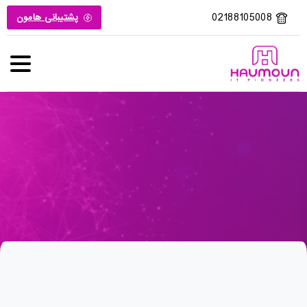
02188105008
پشتیبانی هامون