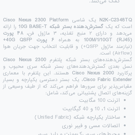
کمک می‌کنند.
N2K-C2348TQ
یک شاسی
Cisco Nexus 2300 Platform
است که یک
گسترش‌دهنده بستر شبکه 10
G BASE-T
را ارائه
می‌دهد و دارای ۲ منبع تغذیه، ۳ ماژول فن،
۴۸
پورت
M/1/10GT (RJ45)
100
به همراه
۶
پورت 40
G QSFP+
(نیازمند ماژول QSFP+) و قابلیت انتخاب جهت جریان هوا
(Airflow) است.
گسترش‌دهنده‌های بستر شبکه پلتفرم
Cisco Nexus 2300
نسل بعدی گسترش‌دهنده‌های بستر شبکه سری محبوب و
پرکاربرد
Cisco Nexus 2000
هستند. این پلتفرم با معماری
Cisco Fabric Extender
، یک بستر دسترسی یکپارچه و بسیار
مقیاس‌پذیر برای سرورها فراهم می‌کند که از طیف وسیعی از
گزینه‌های اتصال پشتیبانی می‌کند، شامل:
اترنت 100 مگابیت
اترنت 1، 10 و 40 گیگابیت
ساختار یکپارچه شبکه (Unified Fabric)
اتصالات مسی و فیبر نوری
محیط‌های سرور رک‌مونت و بلید سرور