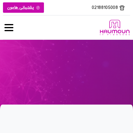
02188105008
پشتیبانی هامون