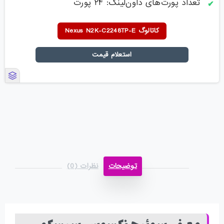
تعداد پورت‌های داون‌لینک: ۲۴ پورت
کاتالوگ Nexus N2K-C2248TP-E
استعلام قیمت
توضیحات
نظرات (0)