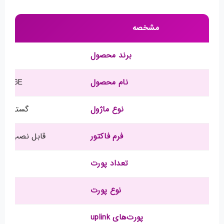
مشخصه
ت
برند محصول
نام محصول
-E-1GE
نوع ماژول
گسترش‌دهن
فرم فاکتور
قابل نصب در رک (untable
تعداد پورت
۴۸ پورت اترنت
نوع پورت
se-T
پورت‌های uplink
۴ عدد ۱۰GE SFP+