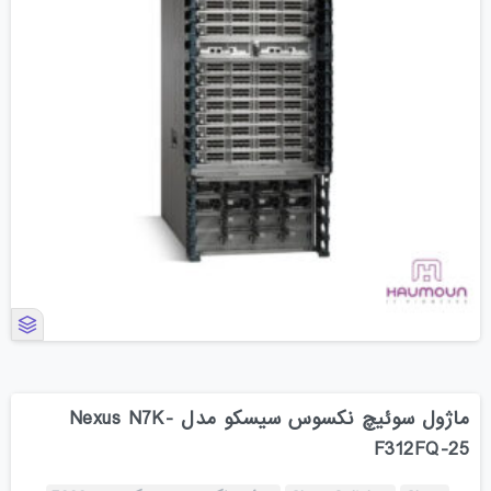
ماژول سوئیچ نکسوس سیسکو مدل Nexus N7K-
F312FQ-25