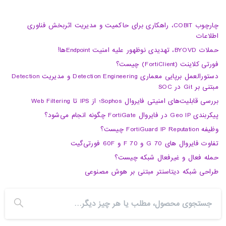
چارچوب COBIT، راهکاری برای حاکمیت و مدیریت اثربخش فناوری
اطلاعات
حملات BYOVD، تهدیدی نوظهور علیه امنیت Endpointها!
فورتی کلاینت (FortiClient) چیست؟
دستورالعمل برپایی معماری Detection Engineering و مدیریت Detection
مبتنی بر Git در SOC
بررسی قابلیت‌های امنیتی فایروال Sophos؛ از IPS تا Web Filtering
پیکربندی Geo IP در فایروال FortiGate چگونه انجام می‌شود؟
وظیفه FortiGuard IP Reputation چیست؟
تفاوت فایروال های 70 G و 70 F و 60F فورتی‌گیت
حمله فعال و غیرفعال شبکه چیست؟
طراحی شبکه دیتاسنتر مبتنی بر هوش مصنوعی