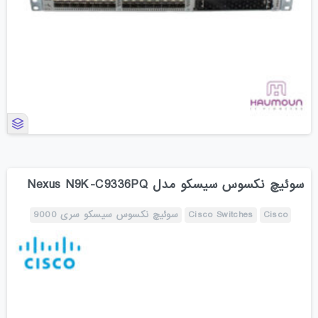
سوئیچ نکسوس سیسکو مدل Nexus N9K-C9336PQ
Cisco
Cisco Switches
سوئیچ نکسوس سیسکو سری 9000